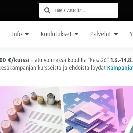
Info
Koulutukset
Palvelut
Y
00 €/kurssi
– etu voimassa
koodilla ”kesä26”
1.6.-14.8
 kesäkampanjan kursseista ja ehdoista löydät
Kampanjat