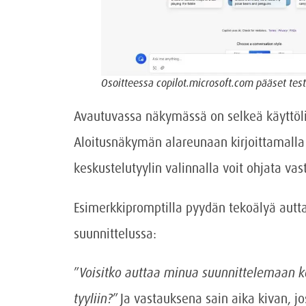
Osoitteessa copilot.microsoft.com pääset tes
Avautuvassa näkymässä on selkeä käyttöli
Aloitusnäkymän alareunaan kirjoittamalla 
keskustelutyylin valinnalla voit ohjata va
Esimerkkipromptilla pyydän tekoälyä autta
suunnittelussa:
”
Voisitko auttaa minua suunnittelemaan kol
tyyliin?
” Ja vastauksena sain aika kivan, j