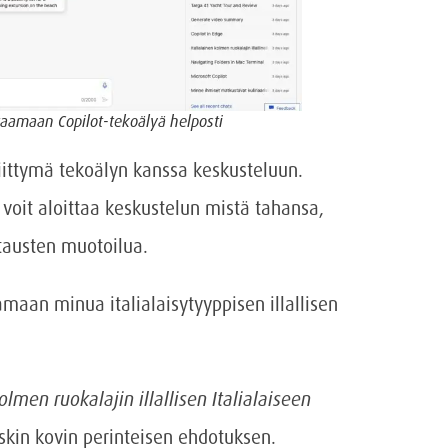
taamaan Copilot-tekoälyä helposti
ittymä tekoälyn kanssa keskusteluun.
voit aloittaa keskustelun mistä tahansa,
stausten muotoilua.
maan minua italialaisytyyppisen illallisen
men ruokalajin illallisen Italialaiseen
oskin kovin perinteisen ehdotuksen.