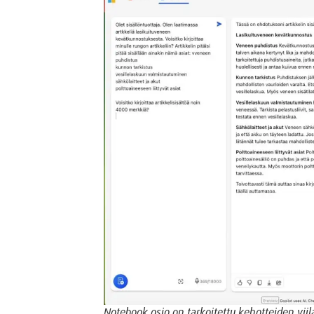
Notebook osio on tarkoitettu kehotteiden vi