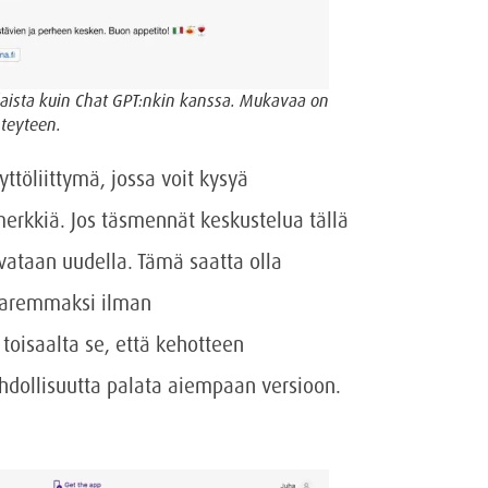
laista kuin Chat GPT:nkin kanssa. Mukavaa on
hteyteen.
ttöliittymä, jossa voit kysyä
rkkiä. Jos täsmennät keskustelua tällä
vataan uudella. Tämä saatta olla
a paremmaksi ilman
toisaalta se, että kehotteen
dollisuutta palata aiempaan versioon.