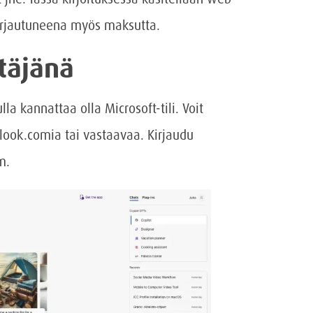
 kirjautuneena myös maksutta.
ttäjänä
lla kannattaa olla Microsoft-tili. Voit
tlook.comia tai vastaavaa. Kirjaudu
m.