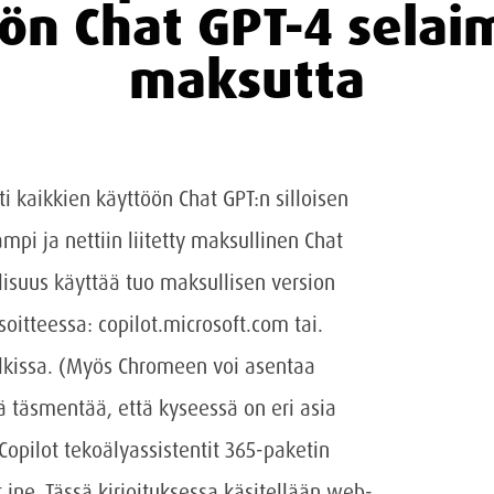
ön Chat GPT-4 selai
maksutta
i kaikkien käyttöön Chat GPT:n silloisen
pi ja nettiin liitetty maksullinen Chat
lisuus käyttää tuo maksullisen version
itteessa: copilot.microsoft.com tai.
alkissa. (Myös Chromeen voi asentaa
ytä täsmentää, että kyseessä on eri asia
Copilot tekoälyassistentit 365-paketin
 jne. Tässä kirjoituksessa käsitellään web-