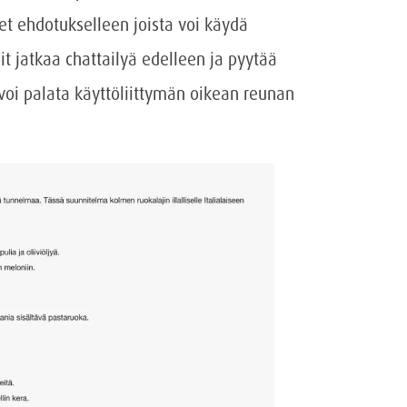
et ehdotukselleen joista voi käydä
oit jatkaa chattailyä edelleen ja pyytää
 voi palata käyttöliittymän oikean reunan