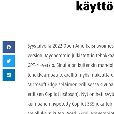
käyttö
Syystalvella 2022 Open Ai julkaisi avoimest
version. Myöhemmin julkistettiin tehokkaam
GPT-4 -versio. Sinulla on kuitenkin mahdol
tehokkaampaa tekoälliä myös maksutta oso
Microsoft Edge selaimen erillisessä sivup
erillisen Copilot lisäosan). Nyt on heti sy
kuin paljon hypetetty Copilot 365 joka tuo 
sovelluksiin kuten Word, Excel. Powerpoint