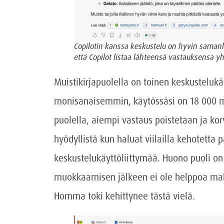
Copilotin kanssa keskustelu on hyvin saman
että Copilot listaa lähteensä vastauksensa y
Muistikirjapuolella on toinen keskustelukäy
monisanaisemmin, käytössäsi on 18 000 me
puolella, aiempi vastaus poistetaan ja kor
hyödyllistä kun haluat viilailla kehotett
keskustelukäyttöliittymää. Huono puoli on 
muokkaamisen jälkeen ei ole helppoa mah
Homma toki kehittynee tästä vielä.