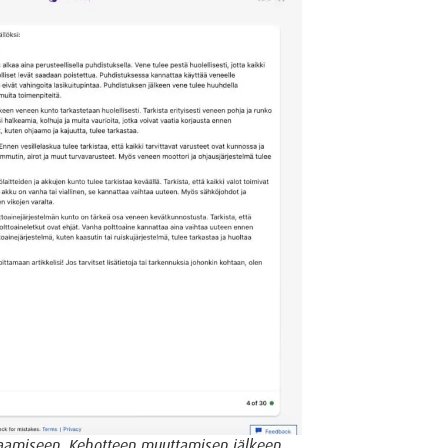
ilaamiseen. Kehotteen muuttamisen jälkeen