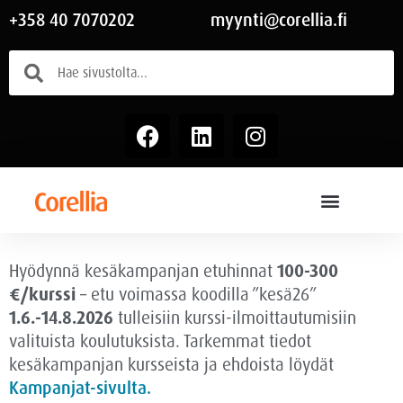
+358 40 7070202
myynti@corellia.fi
Hyödynnä kesäkampanjan etuhinnat
100-300
€/kurssi
– etu voimassa
koodilla ”kesä26”
1.6.-14.8.2026
tulleisiin kurssi-ilmoittautumisiin
valituista koulutuksista. Tarkemmat tiedot
kesäkampanjan kursseista ja ehdoista löydät
Kampanjat-sivulta.