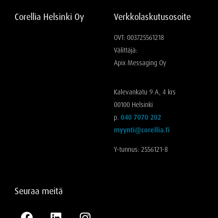
Corellia Helsinki Oy
Verkkolaskutusosoite
OVT: 003725561218
Välittäjä:
Apix Messaging Oy
Kalevankatu 9 A, 4 krs
00100 Helsinki
p.
040 7070 202
myynti@corellia.fi
Y-tunnus: 2556121-8
Seuraa meitä