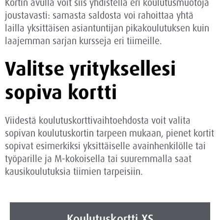
Kortin avulla voit siis yhdistellä eri koulutusmuotoja
joustavasti: samasta saldosta voi rahoittaa yhtä
lailla yksittäisen asiantuntijan pikakoulutuksen kuin
laajemman sarjan kursseja eri tiimeille.
Valitse yrityksellesi
sopiva kortti
Viidestä koulutuskorttivaihtoehdosta voit valita
sopivan koulutuskortin tarpeen mukaan, pienet kortit
sopivat esimerkiksi yksittäiselle avainhenkilölle tai
työparille ja M-kokoisella tai suuremmalla saat
kausikoulutuksia tiimien tarpeisiin.
Koulutuskortti XS