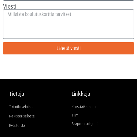
Viesti
Lähetä viesti
Tietoja
Linkkejä
Toimitusehdot
Kurssiaikataulu
Tiimi
Rekisteriseloste
Saapumisohjeet
Evästeistä