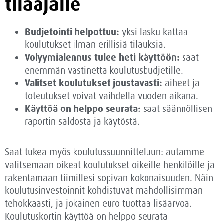
tilaajalle
Budjetointi helpottuu:
yksi lasku kattaa
koulutukset ilman erillisiä tilauksia.
Volyymialennus tulee heti käyttöön:
saat
enemmän vastinetta koulutusbudjetille.
Valitset koulutukset joustavasti:
aiheet ja
toteutukset voivat vaihdella vuoden aikana.
Käyttöä on helppo seurata:
saat säännöllisen
raportin saldosta ja käytöstä.
Saat tukea myös koulutussuunnitteluun: autamme
valitsemaan oikeat koulutukset oikeille henkilöille ja
rakentamaan tiimillesi sopivan kokonaisuuden. Näin
koulutusinvestoinnit kohdistuvat mahdollisimman
tehokkaasti, ja jokainen euro tuottaa lisäarvoa.
Koulutuskortin käyttöä on helppo seurata