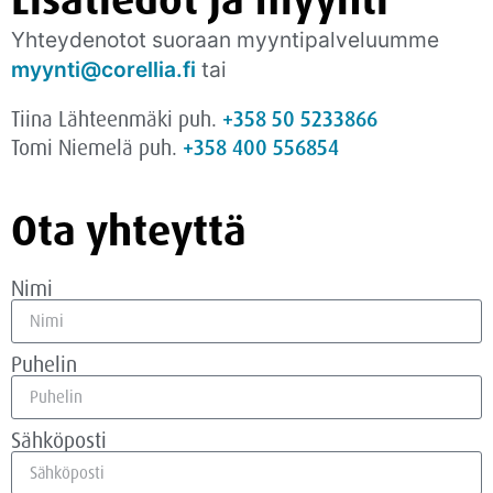
Lisätiedot ja myynti
Yhteydenotot suoraan myyntipalveluumme
myynti@corellia.fi
tai
Tiina Lähteenmäki puh.
+358 50 5233866
Tomi Niemelä puh.
+358 400 556854
Ota yhteyttä
Nimi
Puhelin
Sähköposti