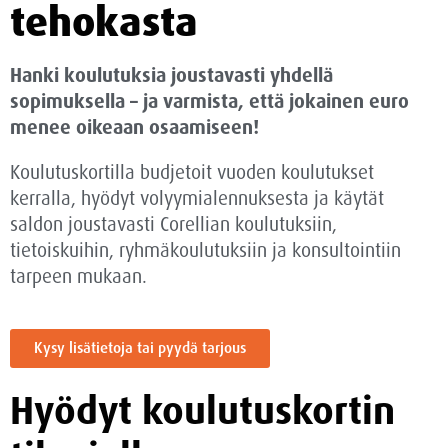
tehokasta
Hanki koulutuksia joustavasti yhdellä
sopimuksella – ja varmista, että jokainen euro
menee oikeaan osaamiseen!
Koulutuskortilla budjetoit vuoden koulutukset
kerralla, hyödyt volyymialennuksesta ja käytät
saldon joustavasti Corellian koulutuksiin,
tietoiskuihin, ryhmäkoulutuksiin ja konsultointiin
tarpeen mukaan.
Kysy lisätietoja tai pyydä tarjous
Hyödyt koulutuskortin