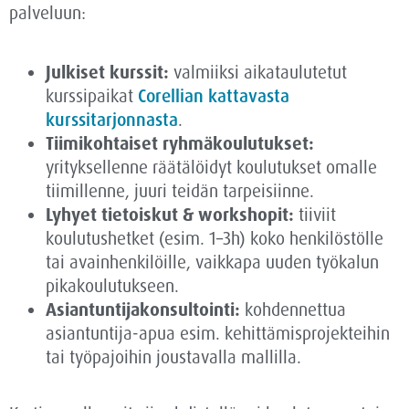
palveluun:
Julkiset kurssit:
valmiiksi aikataulutetut
kurssipaikat
Corellian kattavasta
kurssitarjonnasta
.
Tiimikohtaiset ryhmäkoulutukset:
yrityksellenne räätälöidyt koulutukset omalle
tiimillenne, juuri teidän tarpeisiinne.
Lyhyet tietoiskut & workshopit:
tiiviit
koulutushetket (esim. 1–3h) koko henkilöstölle
tai avainhenkilöille, vaikkapa uuden työkalun
pikakoulutukseen.
Asiantuntijakonsultointi:
kohdennettua
asiantuntija-apua esim. kehittämisprojekteihin
tai työpajoihin joustavalla mallilla.