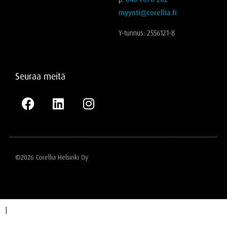
myynti@corellia.fi
Y-tunnus: 2556121-8
Seuraa meitä
©2026 Corellia Helsinki Oy
I