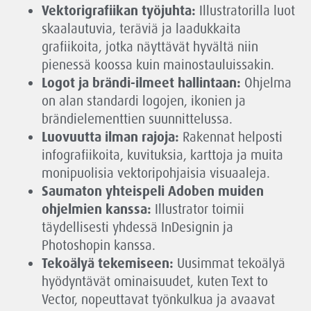
Vektorigrafiikan työjuhta:
Illustratorilla luot
skaalautuvia, teräviä ja laadukkaita
grafiikoita, jotka näyttävät hyvältä niin
pienessä koossa kuin mainostauluissakin.
Logot ja brändi-ilmeet hallintaan:
Ohjelma
on alan standardi logojen, ikonien ja
brändielementtien suunnittelussa.
Luovuutta ilman rajoja:
Rakennat helposti
infografiikoita, kuvituksia, karttoja ja muita
monipuolisia vektoripohjaisia visuaaleja.
Saumaton yhteispeli Adoben muiden
ohjelmien kanssa:
Illustrator toimii
täydellisesti yhdessä InDesignin ja
Photoshopin kanssa.
Tekoälyä tekemiseen:
Uusimmat tekoälyä
hyödyntävät ominaisuudet, kuten Text to
Vector, nopeuttavat työnkulkua ja avaavat