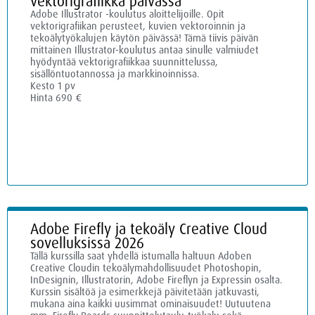
vektorigrafiikka päivässä
Adobe Illustrator -koulutus aloittelijoille. Opit
vektorigrafiikan perusteet, kuvien vektoroinnin ja
tekoälytyökalujen käytön päivässä! Tämä tiivis päivän
mittainen Illustrator-koulutus antaa sinulle valmiudet
hyödyntää vektorigrafiikkaa suunnittelussa,
sisällöntuotannossa ja markkinoinnissa.
Kesto 1 pv
Hinta 690 €
Adobe Firefly ja tekoäly Creative Cloud
sovelluksissa 2026
Tällä kurssilla saat yhdellä istumalla haltuun Adoben
Creative Cloudin tekoälymahdollisuudet Photoshopin,
InDesignin, Illustratorin, Adobe Fireflyn ja Expressin osalta.
Kurssin sisältöä ja esimerkkejä päivitetään jatkuvasti,
mukana aina kaikki uusimmat ominaisuudet! Uutuutena