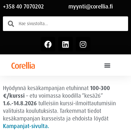
+358 40 7070202
myynti@corellia.fi
Hyödynnä kesäkampanjan etuhinnat
100-300
€/kurssi
– etu voimassa
koodilla ”kesä26”
1.6.-14.8.2026
tulleisiin kurssi-ilmoittautumisiin
valituista koulutuksista. Tarkemmat tiedot
kesäkampanjan kursseista ja ehdoista löydät
Kampanjat-sivulta.