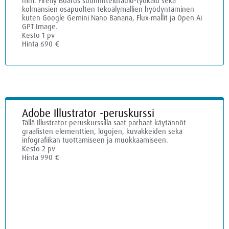
mm. Firefly Boards suunnittelutaulu-työkalu sekä
kolmansien osapuolten tekoälymallien hyödyntäminen
kuten Google Gemini Nano Banana, Flux-mallit ja Open Ai
GPT Image.
Kesto 1 pv
Hinta 690 €
Adobe Illustrator -peruskurssi
Tällä Illustrator-peruskurssilla saat parhaat käytännöt
graafisten elementtien, logojen, kuvakkeiden sekä
infografiikan tuottamiseen ja muokkaamiseen.
Kesto 2 pv
Hinta 990 €