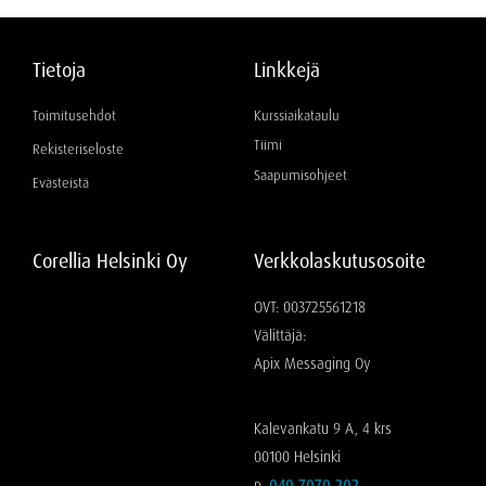
Tietoja
Linkkejä
Toimitusehdot
Kurssiaikataulu
Tiimi
Rekisteriseloste
Saapumisohjeet
Evästeistä
Corellia Helsinki Oy
Verkkolaskutusosoite
OVT: 003725561218
Välittäjä:
Apix Messaging Oy
Kalevankatu 9 A, 4 krs
00100 Helsinki
p.
040 7070 202