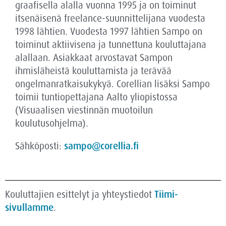
graafisella alalla vuonna 1995 ja on toiminut
itsenäisenä freelance-suunnittelijana vuodesta
1998 lähtien. Vuodesta 1997 lähtien Sampo on
toiminut aktiivisena ja tunnettuna kouluttajana
alallaan. Asiakkaat arvostavat Sampon
ihmisläheistä kouluttamista ja terävää
ongelmanratkaisukykyä. Corellian lisäksi Sampo
toimii tuntiopettajana Aalto yliopistossa
(Visuaalisen viestinnän muotoilun
koulutusohjelma).
Sähköposti:
sampo@corellia.fi
Kouluttajien esittelyt ja yhteystiedot
Tiimi-
sivullamme
.