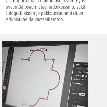
asiat tehokkaasti hallintaasi ja voit myös
syventää osaamistasi jatkokurssilla, sekä
infografiikkaan ja pakkaussuunnitteluun
erikoistuneilla kursseillamme.