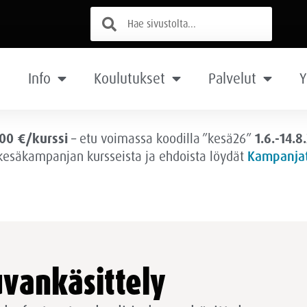
Info
Koulutukset
Palvelut
Y
00 €/kurssi
– etu voimassa
koodilla ”kesä26”
1.6.-14.8
 kesäkampanjan kursseista ja ehdoista löydät
Kampanjat
uvankäsittely