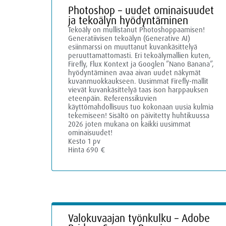
Photoshop – uudet ominaisuudet
ja tekoälyn hyödyntäminen
Tekoäly on mullistanut Photoshoppaamisen!
Generatiivisen tekoälyn (Generative AI)
esiinmarssi on muuttanut kuvankäsittelyä
peruuttamattomasti. Eri tekoälymallien kuten,
Firefly, Flux Kontext ja Googlen ”Nano Banana”,
hyödyntäminen avaa aivan uudet näkymät
kuvanmuokkaukseen. Uusimmat Firefly-mallit
vievät kuvankäsittelyä taas ison harppauksen
eteenpäin. Referenssikuvien
käyttömahdollisuus tuo kokonaan uusia kulmia
tekemiseen! Sisältö on päivitetty huhtikuussa
2026 joten mukana on kaikki uusimmat
ominaisuudet!
Kesto 1 pv
Hinta 690 €
Valokuvaajan työnkulku – Adobe