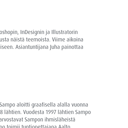
hopin, InDesignin ja Illustratorin
sta näistä teemoista. Viime aikoina
iseen. Asiantuntijana Juha painottaa
ampo aloitti graafisella alalla vuonna
98 lähtien. Vuodesta 1997 lähtien Sampo
t arvostavat Sampon ihmisläheistä
po toimii tuntiopettajana Aalto