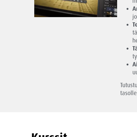
m
A
j
T
t
h
T
t
A
u
Tutust
tasolle