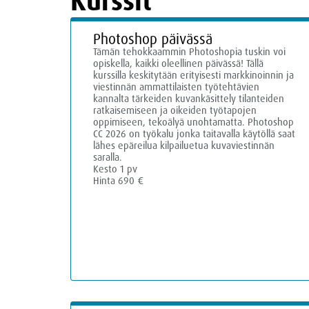
Kurssit
Photoshop päivässä
Tämän tehokkaammin Photoshopia tuskin voi
opiskella, kaikki oleellinen päivässä! Tällä
kurssilla keskitytään erityisesti markkinoinnin ja
viestinnän ammattilaisten työtehtävien
kannalta tärkeiden kuvankäsittely tilanteiden
ratkaisemiseen ja oikeiden työtapojen
oppimiseen, tekoälyä unohtamatta. Photoshop
CC 2026 on työkalu jonka taitavalla käytöllä saat
lähes epäreilua kilpailuetua kuvaviestinnän
saralla.
Kesto 1 pv
Hinta 690 €