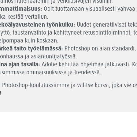
ainosmateriaaleihin ja verkkosivujen visuihin.
mmattimaisuus:
Opit tuottamaan visuaalisesti vahvaa j
oka kestää vertailun.
ekoälyavusteinen työnkulku:
Uudet generatiiviset te
äyttö, taustanvaihto ja kehittyneet retusointitoiminnot,
elpompaa kuin koskaan.
ärkeä taito työelämässä:
Photoshop on alan standardi,
yönhaussa ja asiantuntijatyössä.
ina ajan tasalla:
Adobe kehittää ohjelmaa jatkuvasti. 
usimmissa ominaisuuksissa ja trendeissä.
u Photoshop-koulutuksiimme ja valitse kurssi, joka vie os
!