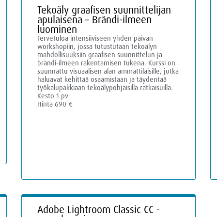
Tekoäly graafisen suunnittelijan
apulaisena – Brändi-ilmeen
luominen
Tervetuloa intensiiviseen yhden päivän
workshopiin, jossa tutustutaan tekoälyn
mahdollisuuksiin graafisen suunnittelun ja
brändi-ilmeen rakentamisen tukena. Kurssi on
suunnattu visuaalisen alan ammattilaisille, jotka
haluavat kehittää osaamistaan ja täydentää
työkalupakkiaan tekoälypohjaisilla ratkaisuilla.
Kesto 1 pv
Hinta 690 €
Adobe Lightroom Classic CC -