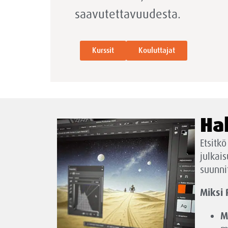
saavutettavuudesta.
Kurssit
Kouluttajat
Ha
Etsitk
julkai
suunni
Miksi
M