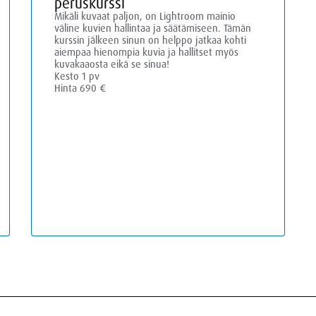
peruskurssi
Mikäli kuvaat paljon, on Lightroom mainio
väline kuvien hallintaa ja säätämiseen. Tämän
kurssin jälkeen sinun on helppo jatkaa kohti
aiempaa hienompia kuvia ja hallitset myös
kuvakaaosta eikä se sinua!
Kesto 1 pv
Hinta 690 €