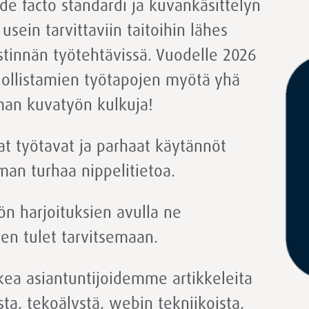
de facto standardi ja kuvankäsittelyn
usein tarvittaviin taitoihin lähes
stinnän työtehtävissä. Vuodelle 2026
ollistamien työtapojen myötä yhä
man kuvatyön kulkuja!
eat työtavat ja parhaat käytännöt
man turhaa nippelitietoa.
nön harjoituksien avulla ne
en tulet tarvitsemaan.
kea asiantuntijoidemme artikkeleita
sta, tekoälystä, webin tekniikoista,