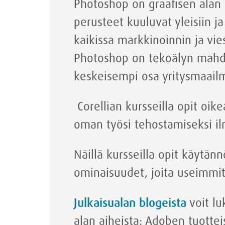
Photoshop on graafisen alan 
perusteet kuuluvat yleisiin ja 
kaikissa markkinoinnin ja vie
Photoshop on tekoälyn mahd
keskeisempi osa yritysmaail
Corellian kursseilla opit oik
oman työsi tehostamiseksi il
Näillä kursseilla opit käytän
ominaisuudet, joita useimmit
Julkaisualan blogeista
voit lu
alan aiheista; Adoben tuottei