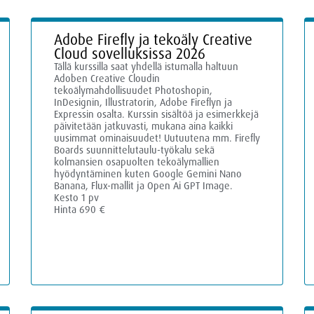
Adobe Firefly ja tekoäly Creative
Cloud sovelluksissa 2026
Tällä kurssilla saat yhdellä istumalla haltuun
Adoben Creative Cloudin
tekoälymahdollisuudet Photoshopin,
InDesignin, Illustratorin, Adobe Fireflyn ja
Expressin osalta. Kurssin sisältöä ja esimerkkejä
päivitetään jatkuvasti, mukana aina kaikki
uusimmat ominaisuudet! Uutuutena mm. Firefly
Boards suunnittelutaulu-työkalu sekä
kolmansien osapuolten tekoälymallien
hyödyntäminen kuten Google Gemini Nano
Banana, Flux-mallit ja Open Ai GPT Image.
Kesto 1 pv
Hinta 690 €