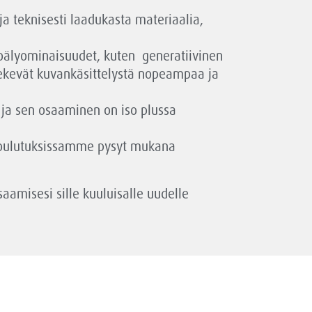
a teknisesti laadukasta materiaalia,
koälyominaisuudet, kuten generatiivinen
 tekevät kuvankäsittelystä nopeampaa ja
 ja sen osaaminen on iso plussa
Koulutuksissamme pysyt mukana
aamisesi sille kuuluisalle uudelle