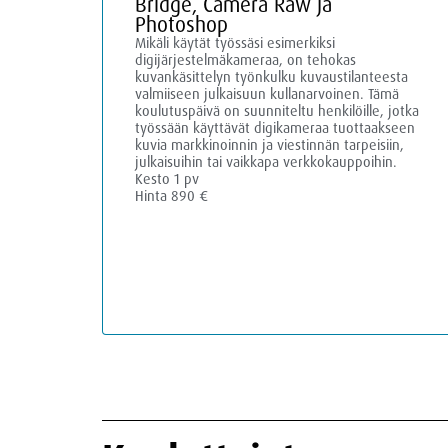
Bridge, Camera Raw ja
Photoshop
Mikäli käytät työssäsi esimerkiksi
digijärjestelmäkameraa, on tehokas
kuvankäsittelyn työnkulku kuvaustilanteesta
valmiiseen julkaisuun kullanarvoinen. Tämä
koulutuspäivä on suunniteltu henkilöille, jotka
työssään käyttävät digikameraa tuottaakseen
kuvia markkinoinnin ja viestinnän tarpeisiin,
julkaisuihin tai vaikkapa verkkokauppoihin.
Kesto 1 pv
Hinta 890 €