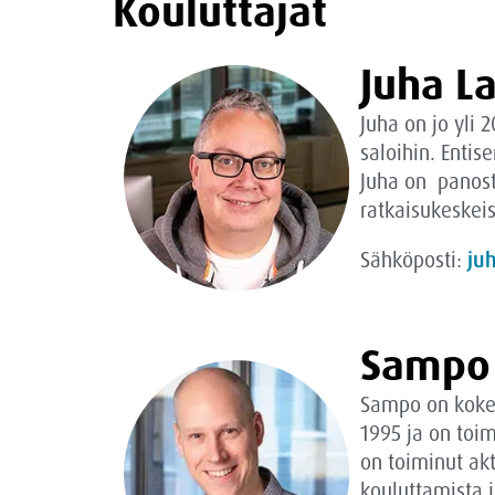
Kouluttajat
Juha 
Juha on jo yli 
saloihin. Enti
Juha on panosta
ratkaisukeskeis
Sähköposti:
juh
Sampo 
Sampo on kokenu
1995 ja on toi
on toiminut ak
kouluttamista 