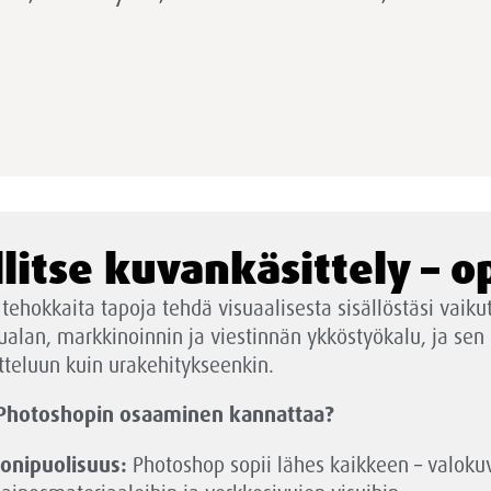
llitse kuvankäsittely – 
ö tehokkaita tapoja tehdä visuaalisesta sisällöstäsi vaik
sualan, markkinoinnin ja viestinnän ykköstyökalu, ja sen 
tteluun kuin urakehitykseenkin.
 Photoshopin osaaminen kannattaa?
onipuolisuus:
Photoshop sopii lähes kaikkeen – valoku