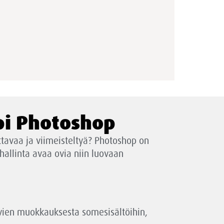
opi Photoshop
uttavaa ja viimeisteltyä? Photoshop on
hallinta avaa ovia niin luovaan
vien muokkauksesta somesisältöihin,