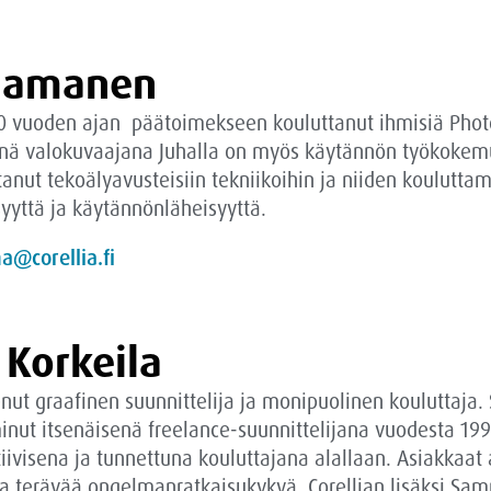
Laamanen
20 vuoden ajan päätoimekseen kouluttanut ihmisiä Photos
senä valokuvaajana Juhalla on myös käytännön työkokemu
nut tekoälyavusteisiin tekniikoihin ja niiden kouluttam
yyttä ja käytännönläheisyyttä.
a@corellia.fi
Korkeila
t graafinen suunnittelija ja monipuolinen kouluttaja. S
minut itsenäisenä freelance-suunnittelijana vuodesta 19
tiivisena ja tunnettuna kouluttajana alallaan. Asiakkaa
ja terävää ongelmanratkaisukykyä. Corellian lisäksi Sam