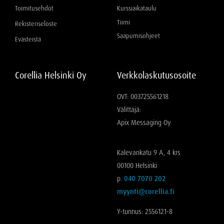
Toimitusehdot
Kurssiaikataulu
Tiimi
Rekisteriseloste
Saapumisohjeet
Evästeistä
Corellia Helsinki Oy
Verkkolaskutusosoite
OVT: 003725561218
Välittäjä:
Apix Messaging Oy
Kalevankatu 9 A, 4 krs
00100 Helsinki
p.
040 7070 202
myynti@corellia.fi
Y-tunnus: 2556121-8