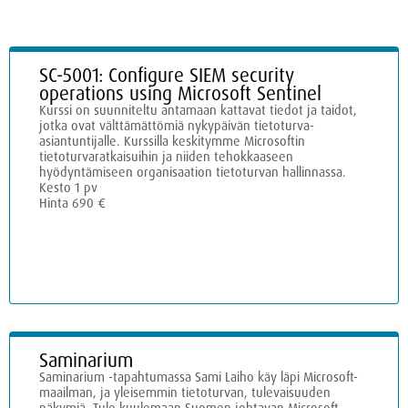
SC-5001: Configure SIEM security
operations using Microsoft Sentinel
Kurssi on suunniteltu antamaan kattavat tiedot ja taidot,
jotka ovat välttämättömiä nykypäivän tietoturva-
asiantuntijalle. Kurssilla keskitymme Microsoftin
tietoturvaratkaisuihin ja niiden tehokkaaseen
hyödyntämiseen organisaation tietoturvan hallinnassa.
Kesto 1 pv
Hinta 690 €
Saminarium
Saminarium -tapahtumassa Sami Laiho käy läpi Microsoft-
maailman, ja yleisemmin tietoturvan, tulevaisuuden
näkymiä. Tule kuulemaan Suomen johtavan Microsoft-