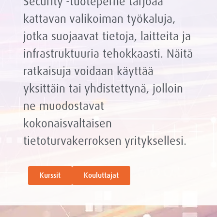
Security -tuoteperhe tarjoaa
kattavan valikoiman työkaluja,
jotka suojaavat tietoja, laitteita ja
infrastruktuuria tehokkaasti. Näitä
ratkaisuja voidaan käyttää
yksittäin tai yhdistettynä, jolloin
ne muodostavat
kokonaisvaltaisen
tietoturvakerroksen yrityksellesi.
Kurssit
Kouluttajat