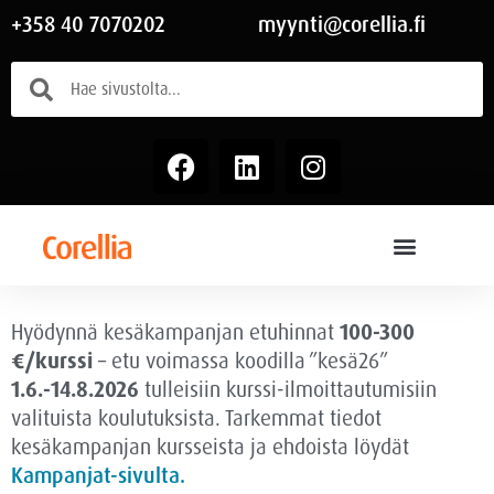
+358 40 7070202
myynti@corellia.fi
Hyödynnä kesäkampanjan etuhinnat
100-300
€/kurssi
– etu voimassa
koodilla ”kesä26”
1.6.-14.8.2026
tulleisiin kurssi-ilmoittautumisiin
valituista koulutuksista. Tarkemmat tiedot
kesäkampanjan kursseista ja ehdoista löydät
Kampanjat-sivulta.