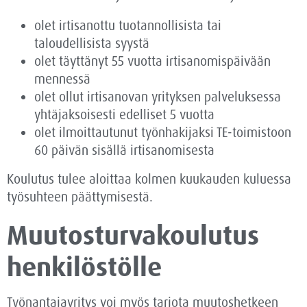
olet irtisanottu tuotannollisista tai
taloudellisista syystä
olet täyttänyt 55 vuotta irtisanomispäivään
mennessä
olet ollut irtisanovan yrityksen palveluksessa
yhtäjaksoisesti edelliset 5 vuotta
olet ilmoittautunut työnhakijaksi TE-toimistoon
60 päivän sisällä irtisanomisesta
Koulutus tulee aloittaa kolmen kuukauden kuluessa
työsuhteen päättymisestä.
Muutosturva­koulutus
henkilöstölle
Työnantajayritys voi myös tarjota muutoshetkeen