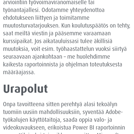
arviointiin työvoimaviranomaiselle tai
työnantajallesi. Odotamme yhteydenottoa
ehdotukseen liittyen ja toimitamme
muutosturvatarjouksen. Kun koulutuspäätös on tehty,
saat meiltä viestin ja pääsemme varaamaan
kurssipaikat. Jos aikatauluissasi tulee äkillisiä
muutoksia, voit esim. työhaastattelun vuoksi siirtyä
seuraavaan ajankohtaan – me huolehdimme
kaikesta raportoinnista ja ohjelman toteutuksesta
määräajassa.
Urapolut
Onpa tavoitteena sitten perehtyä alasi tekoälyn
tuomiin uusiin mahdollisuuksiin, syventää Adobe-
työkalujen käyttötaitoja, saada oppia valo- ja
videokuvaukseen, erikoistua Power BI raportoinnin