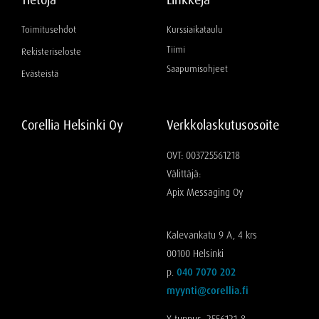
Tietoja
Linkkejä
Toimitusehdot
Kurssiaikataulu
Tiimi
Rekisteriseloste
Saapumisohjeet
Evästeistä
Corellia Helsinki Oy
Verkkolaskutusosoite
OVT: 003725561218
Välittäjä:
Apix Messaging Oy
Kalevankatu 9 A, 4 krs
00100 Helsinki
p.
040 7070 202
myynti@corellia.fi