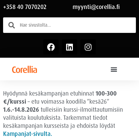
+358 40 7070202
myynti@corellia.fi
Hyödynnä kesäkampanjan etuhinnat
100-300
€/kurssi
– etu voimassa
koodilla ”kesä26”
1.6.-14.8.2026
tulleisiin kurssi-ilmoittautumisiin
valituista koulutuksista. Tarkemmat tiedot
kesäkampanjan kursseista ja ehdoista löydät
Kampanjat-sivulta.