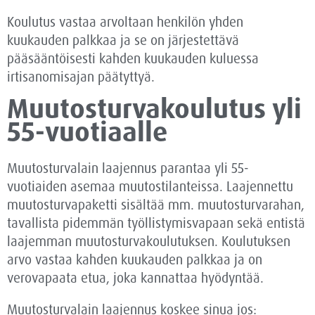
Koulutus vastaa arvoltaan henkilön yhden
kuukauden palkkaa ja se on järjestettävä
pääsääntöisesti kahden kuukauden kuluessa
irtisanomisajan päätyttyä.
Muutosturva­koulutus yli
55-vuotiaalle
Muutosturvalain laajennus parantaa yli 55-
vuotiaiden asemaa muutostilanteissa. Laajennettu
muutosturvapaketti sisältää mm. muutosturvarahan,
tavallista pidemmän työllistymisvapaan sekä entistä
laajemman muutosturvakoulutuksen. Koulutuksen
arvo vastaa kahden kuukauden palkkaa ja on
verovapaata etua, joka kannattaa hyödyntää.
Muutosturvalain laajennus koskee sinua jos: