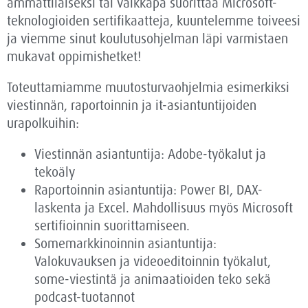
ammattilaiseksi tai vaikkapa suorittaa Microsoft-
teknologioiden sertifikaatteja, kuuntelemme toiveesi
ja viemme sinut koulutusohjelman läpi varmistaen
mukavat oppimishetket!
Toteuttamiamme muutosturvaohjelmia esimerkiksi
viestinnän, raportoinnin ja it-asiantuntijoiden
urapolkuihin:
Viestinnän asiantuntija: Adobe-työkalut ja
tekoäly
Raportoinnin asiantuntija: Power BI, DAX-
laskenta ja Excel. Mahdollisuus myös Microsoft
sertifioinnin suorittamiseen.
Somemarkkinoinnin asiantuntija:
Valokuvauksen ja videoeditoinnin työkalut,
some-viestintä ja animaatioiden teko sekä
podcast-tuotannot