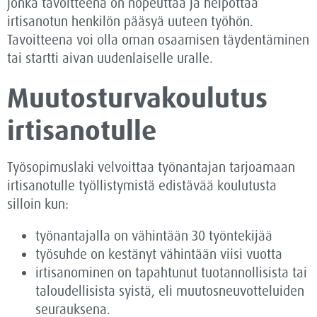
jonka tavoitteena on nopeuttaa ja helpottaa
irtisanotun henkilön pääsyä uuteen työhön.
Tavoitteena voi olla oman osaamisen täydentäminen
tai startti aivan uudenlaiselle uralle.
Muutosturva­koulutus
irtisanotulle
Työsopimuslaki velvoittaa työnantajan tarjoamaan
irtisanotulle työllistymistä edistävää koulutusta
silloin kun:
työnantajalla on vähintään 30 työntekijää
työsuhde on kestänyt vähintään viisi vuotta
irtisanominen on tapahtunut tuotannollisista tai
taloudellisista syistä, eli muutosneuvotteluiden
seurauksena.