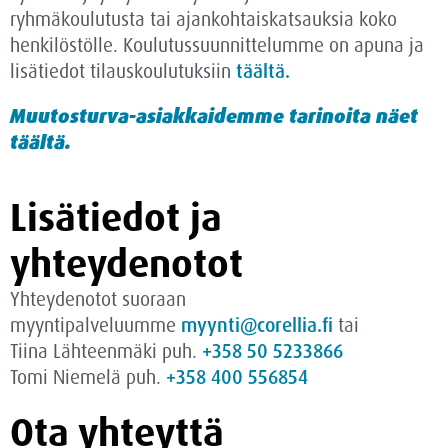
ryhmäkoulutusta tai ajankohtaiskatsauksia koko
henkilöstölle. Koulutussuunnittelumme on apuna ja
lisätiedot tilauskoulutuksiin
täältä.
Muutosturva-asiakkaidemme tarinoita näet
täältä.
Lisätiedot ja
yhteydenotot
Yhteydenotot suoraan
myyntipalveluumme
myynti@corellia.fi
tai
Tiina Lähteenmäki puh.
+358 50 5233866
Tomi Niemelä puh.
+358 400 556854
Ota yhteyttä