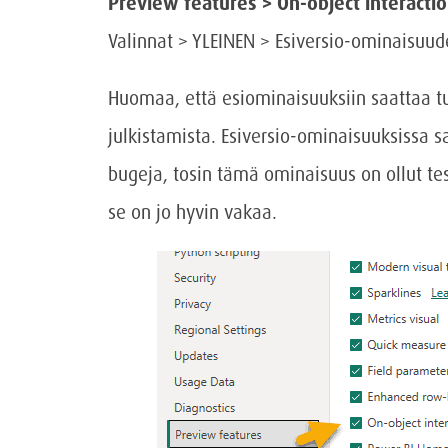
Preview features > On-object interacti
Valinnat > YLEINEN > Esiversio-ominaisuude
Huomaa, että esiominaisuuksiin saattaa tu
julkistamista. Esiversio-ominaisuuksissa 
bugeja, tosin tämä ominaisuus on ollut tes
se on jo hyvin vakaa.