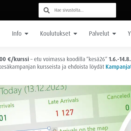
Info
Koulutukset
Palvelut
Y
00 €/kurssi
– etu voimassa
koodilla ”kesä26”
1.6.-14.8
 kesäkampanjan kursseista ja ehdoista löydät
Kampanjat