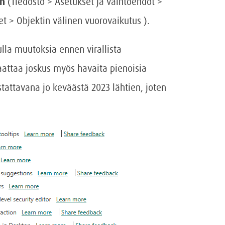
on
(Tiedosto > Asetukset ja vaihtoehdot >
t > Objektin välinen vuorovaikutus ).
lla muutoksia ennen virallista
saattaa joskus myös havaita pienoisia
tattavana jo keväästä 2023 lähtien, joten