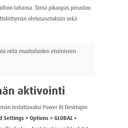
milloin tahansa. Tämä pikaopas perustuu
ttöliittymän oletusasetuksiin sekä
 Voi niitä muotoiluiden etsimiseen
än aktivointi
tymän testattavaksi Power BI Desktopin
nd Settings > Options > GLOBAL >