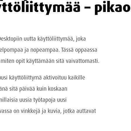
ttöliittymää – pika
Desktopiin uutta käyttöliittymää, joka
tä helpompaa ja nopeampaa. Tässä oppaassa
a miten opit käyttämään sitä vaivattomasti.
uusi käyttöliittymä aktivoituu kaikille
änä sitä päivää kuin koskaan
illaisia uusia työtapoja uusi
vassa on vinkkejä ja kuvia, jotka auttavat