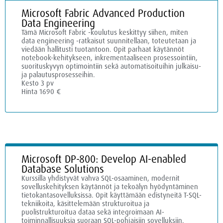
Microsoft Fabric Advanced Production
Data Engineering
Tämä Microsoft Fabric -koulutus keskittyy siihen, miten
data engineering -ratkaisut suunnitellaan, toteutetaan ja
viedään hallitusti tuotantoon. Opit parhaat käytännöt
notebook-kehitykseen, inkrementaaliseen prosessointiin,
suorituskyvyn optimointiin sekä automatisoituihin julkaisu-
ja palautusprosesseihin.
Kesto 3 pv
Hinta 1690 €
Microsoft DP-800: Develop AI-enabled
Database Solutions
Kurssilla yhdistyvät vahva SQL-osaaminen, modernit
sovelluskehityksen käytännöt ja tekoälyn hyödyntäminen
tietokantasovelluksissa. Opit käyttämään edistyneitä T-SQL-
tekniikoita, käsittelemään strukturoitua ja
puolistrukturoitua dataa sekä integroimaan AI-
toiminnallisuuksia suoraan SQL-pohjaisiin sovelluksiin.