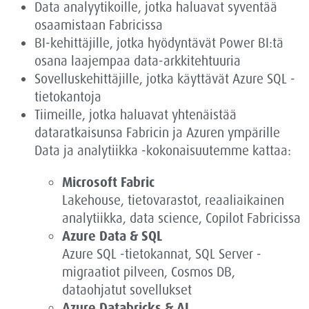
Data analyytikoille, jotka haluavat syventää
osaamistaan Fabricissa
BI-kehittäjille, jotka hyödyntävät Power BI:tä
osana laajempaa data-arkkitehtuuria
Sovelluskehittäjille, jotka käyttävät Azure SQL -
tietokantoja
Tiimeille, jotka haluavat yhtenäistää
dataratkaisunsa Fabricin ja Azuren ympärille
Data ja analytiikka -kokonaisuutemme kattaa:
Microsoft Fabric
Lakehouse, tietovarastot, reaaliaikainen
analytiikka, data science, Copilot Fabricissa
Azure Data & SQL
Azure SQL -tietokannat, SQL Server -
migraatiot pilveen, Cosmos DB,
dataohjatut sovellukset
Azure Databricks & AI