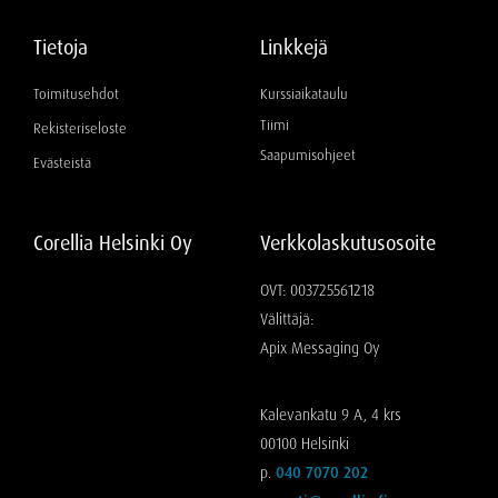
Tietoja
Linkkejä
Toimitusehdot
Kurssiaikataulu
Tiimi
Rekisteriseloste
Saapumisohjeet
Evästeistä
Corellia Helsinki Oy
Verkkolaskutusosoite
OVT: 003725561218
Välittäjä:
Apix Messaging Oy
Kalevankatu 9 A, 4 krs
00100 Helsinki
p.
040 7070 202