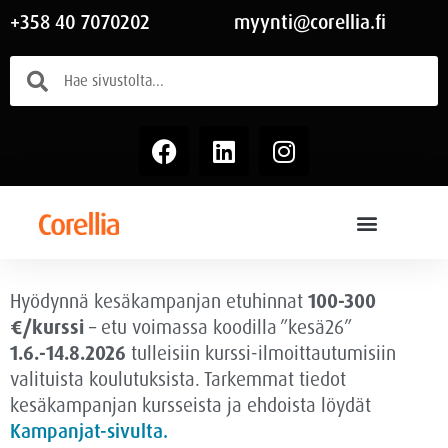
+358 40 7070202
myynti@corellia.fi
Hyödynnä kesäkampanjan etuhinnat
100-300
€/kurssi
– etu voimassa
koodilla ”kesä26”
1.6.-14.8.2026
tulleisiin kurssi-ilmoittautumisiin
valituista koulutuksista. Tarkemmat tiedot
kesäkampanjan kursseista ja ehdoista löydät
Kampanjat-sivulta.