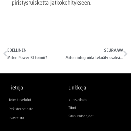
piristysruisketta jatkokehitykseen.
EDELLINEN
SEURAAVA
Miten Power BI toimii?
Miten integroida tekoäly osaksi olemassa olevia työnkulkuja?
Tietoja
Linkkejä
Toimitusehdot
Kurssiaikataulu
Tiimi
Rekisteriseloste
Saapumisohjeet
Evästeistä