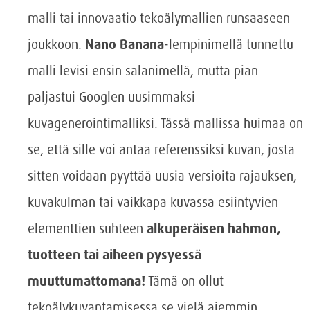
malli tai innovaatio tekoälymallien runsaaseen
joukkoon.
Nano Banana
-lempinimellä tunnettu
malli levisi ensin salanimellä, mutta pian
paljastui Googlen uusimmaksi
kuvagenerointimalliksi. Tässä mallissa huimaa on
se, että sille voi antaa referenssiksi kuvan, josta
sitten voidaan pyyttää uusia versioita rajauksen,
kuvakulman tai vaikkapa kuvassa esiintyvien
elementtien suhteen
alkuperäisen hahmon,
tuotteen tai aiheen pysyessä
muuttumattomana!
Tämä on ollut
tekoälykuvantamisessa se vielä aiemmin