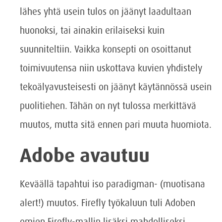
lähes yhtä usein tulos on jäänyt laadultaan
huonoksi, tai ainakin erilaiseksi kuin
suunniteltiin. Vaikka konsepti on osoittanut
toimivuutensa niin uskottava kuvien yhdistely
tekoälyavusteisesti on jäänyt käytännössä usein
puolitiehen. Tähän on nyt tulossa merkittävä
muutos, mutta sitä ennen pari muuta huomiota.
Adobe avautuu
Keväällä tapahtui iso paradigman- (muotisana
alert!) muutos. Firefly työkaluun tuli Adoben
omien Firefly-mallin lisäksi mahdolliseksi