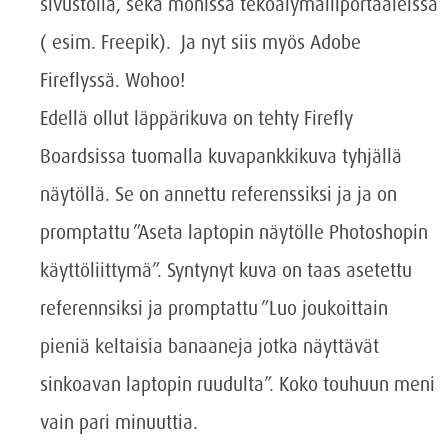
sivustolla, sekä monissa tekoälymalliportaaleissa
( esim. Freepik). Ja nyt siis myös Adobe
Fireflyssä. Wohoo!
Edellä ollut läppärikuva on tehty Firefly
Boardsissa tuomalla kuvapankkikuva tyhjällä
näytöllä. Se on annettu referenssiksi ja ja on
promptattu ”Aseta laptopin näytölle Photoshopin
käyttöliittymä”. Syntynyt kuva on taas asetettu
referennsiksi ja promptattu ”Luo joukoittain
pieniä keltaisia banaaneja jotka näyttävät
sinkoavan laptopin ruudulta”. Koko touhuun meni
vain pari minuuttia.