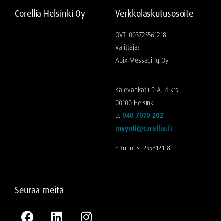
Corellia Helsinki Oy
Verkkolaskutusosoite
OVT: 003725561218
Välittäjä:
Apix Messaging Oy
Kalevankatu 9 A, 4 krs
00100 Helsinki
p.
040 7070 202
myynti@corellia.fi
Y-tunnus: 2556121-8
Seuraa meitä