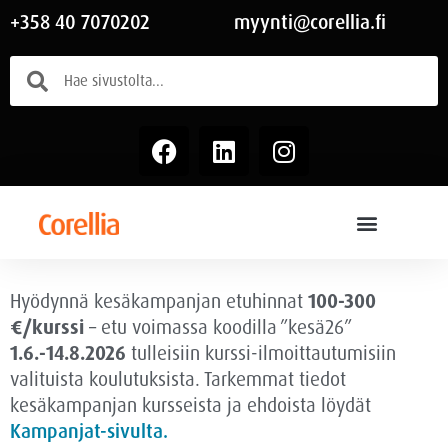
+358 40 7070202
myynti@corellia.fi
Hyödynnä kesäkampanjan etuhinnat
100-300
€/kurssi
– etu voimassa
koodilla ”kesä26”
1.6.-14.8.2026
tulleisiin kurssi-ilmoittautumisiin
valituista koulutuksista. Tarkemmat tiedot
kesäkampanjan kursseista ja ehdoista löydät
Kampanjat-sivulta.