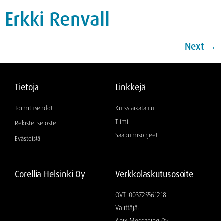
Erkki Renvall
Next
→
Tietoja
Linkkejä
Toimitusehdot
Kurssiaikataulu
Tiimi
Rekisteriseloste
Saapumisohjeet
Evästeistä
Corellia Helsinki Oy
Verkkolaskutusosoite
OVT: 003725561218
Välittäjä:
Apix Messaging Oy