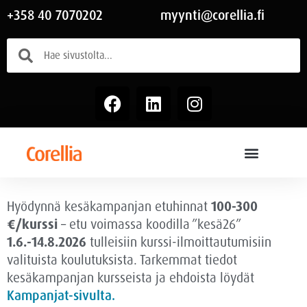
+358 40 7070202
myynti@corellia.fi
Hyödynnä kesäkampanjan etuhinnat
100-300
€/kurssi
– etu voimassa
koodilla ”kesä26”
1.6.-14.8.2026
tulleisiin kurssi-ilmoittautumisiin
valituista koulutuksista. Tarkemmat tiedot
kesäkampanjan kursseista ja ehdoista löydät
Kampanjat-sivulta.