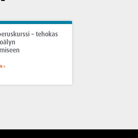
eruskurssi – tehokas
koälyn
miseen
N »