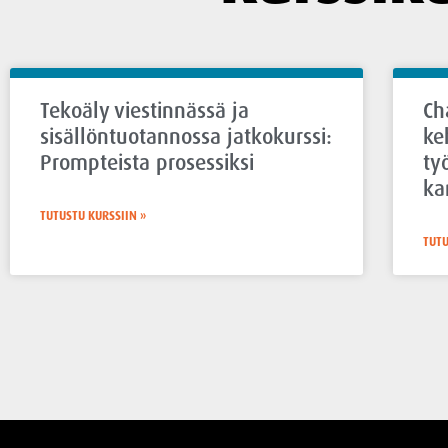
Tekoäly viestinnässä ja
Ch
sisällöntuotannossa jatkokurssi:
ke
Prompteista prosessiksi
ty
ka
TUTUSTU KURSSIIN »
TUTU