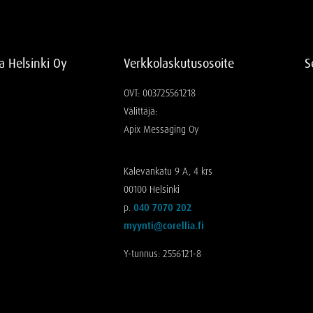
ia Helsinki Oy
Verkkolaskutusosoite
S
OVT: 003725561218
Välittäjä:
Apix Messaging Oy
Kalevankatu 9 A, 4 krs
00100 Helsinki
p.
040 7070 202
myynti@corellia.fi
Y-tunnus: 2556121-8