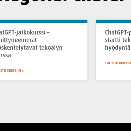
atGPT-jatkokurssi –
ChatGPT-p
hittyneemmät
startti te
öskentelytavat tekoälyn
hyödyntä
nssa
TUTUSTU KURSSII
STU KURSSIIN »