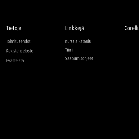
Tietoja
Linkkejä
Corell
Toimitusehdot
Kurssiaikataulu
Tiimi
Rekisteriseloste
Saapumisohjeet
Evästeistä