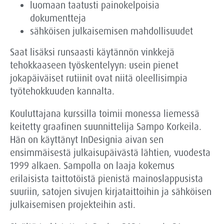
luomaan taatusti painokelpoisia
dokumentteja
sähköisen julkaisemisen mahdollisuudet
Saat lisäksi runsaasti käytännön vinkkejä
tehokkaaseen työskentelyyn: usein pienet
jokapäiväiset rutiinit ovat niitä oleellisimpia
työtehokkuuden kannalta.
Kouluttajana kurssilla toimii monessa liemessä
keitetty graafinen suunnittelija Sampo Korkeila.
Hän on käyttänyt InDesignia aivan sen
ensimmäisestä julkaisupäivästä lähtien, vuodesta
1999 alkaen. Sampolla on laaja kokemus
erilaisista taittotöistä pienistä mainoslappusista
suuriin, satojen sivujen kirjataittoihin ja sähköisen
julkaisemisen projekteihin asti.