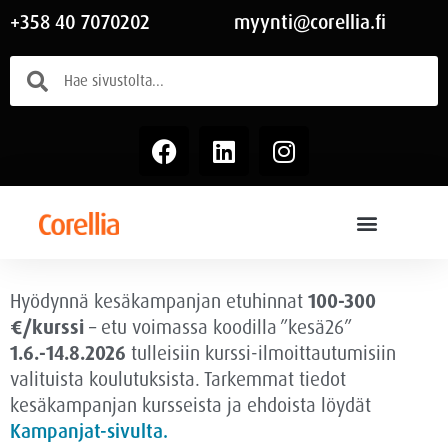
+358 40 7070202
myynti@corellia.fi
Hyödynnä kesäkampanjan etuhinnat
100-300
€/kurssi
– etu voimassa
koodilla ”kesä26”
1.6.-14.8.2026
tulleisiin kurssi-ilmoittautumisiin
valituista koulutuksista. Tarkemmat tiedot
kesäkampanjan kursseista ja ehdoista löydät
Kampanjat-sivulta.