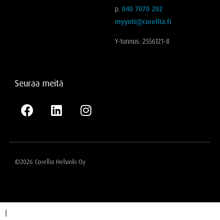
p.
040 7070 202
myynti@corellia.fi
Y-tunnus: 2556121-8
Seuraa meitä
©2026 Corellia Helsinki Oy
I