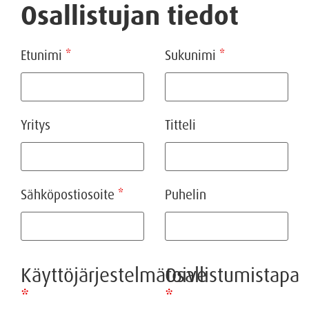
Osallistujan tiedot
Etunimi
*
Sukunimi
*
Yritys
Titteli
Sähköpostiosoite
*
Puhelin
Käyttöjärjestelmätoive
Osallistumistapa
*
*