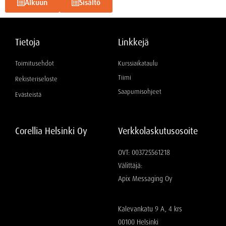
Alkuun
Sisältö
Tietoja
Linkkejä
Toimitusehdot
Kurssiaikataulu
Tiimi
Rekisteriseloste
Saapumisohjeet
Evästeistä
Corellia Helsinki Oy
Verkkolaskutusosoite
OVT: 003725561218
Välittäjä:
Apix Messaging Oy
Kalevankatu 9 A, 4 krs
00100 Helsinki