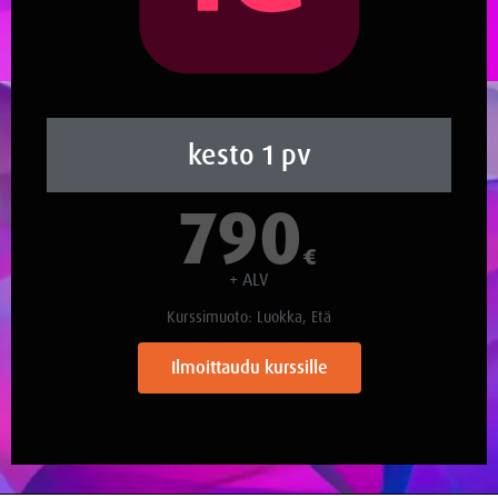
kesto 1 pv
790
€
+ ALV
Kurssimuoto: Luokka, Etä
Ilmoittaudu kurssille