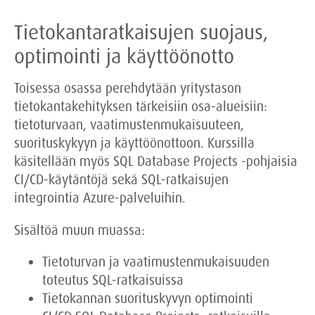
Tietokantaratkaisujen suojaus,
optimointi ja käyttöönotto
Toisessa osassa perehdytään yritystason
tietokantakehityksen tärkeisiin osa-alueisiin:
tietoturvaan, vaatimustenmukaisuuteen,
suorituskykyyn ja käyttöönottoon. Kurssilla
käsitellään myös SQL Database Projects -pohjaisia
CI/CD-käytäntöjä sekä SQL-ratkaisujen
integrointia Azure-palveluihin.
Sisältöä muun muassa:
Tietoturvan ja vaatimustenmukaisuuden
toteutus SQL-ratkaisuissa
Tietokannan suorituskyvyn optimointi