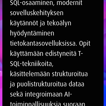
SQL-osaaminen, modernit
sovelluskehityksen
käytännöt ja tekoälyn
hyödyntäminen
tietokantasovelluksissa. Opit
käyttämään edistyneitä T-
SQL-tekniikoita,
käsittelemään strukturoitua
ja puolistrukturoitua dataa
sekä integroimaan AI-
toiminnallisuuksia suoraan