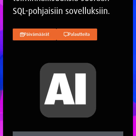
SQL-pohjaisiin sovelluksiin.
Päivämäärät
Palautteita