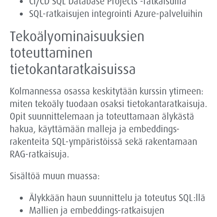
CI/CD SQL Database Projects -ratkaisuilla
SQL-ratkaisujen integrointi Azure-palveluihin
Tekoälyominaisuuksien
toteuttaminen
tietokantaratkaisuissa
Kolmannessa osassa keskitytään kurssin ytimeen:
miten tekoäly tuodaan osaksi tietokantaratkaisuja.
Opit suunnittelemaan ja toteuttamaan älykästä
hakua, käyttämään malleja ja embeddings-
rakenteita SQL-ympäristöissä sekä rakentamaan
RAG-ratkaisuja.
Sisältöä muun muassa:
Älykkään haun suunnittelu ja toteutus SQL:llä
Mallien ja embeddings-ratkaisujen