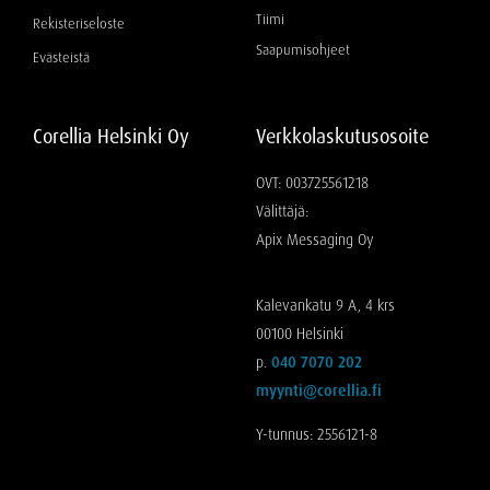
Tiimi
Rekisteriseloste
Saapumisohjeet
Evästeistä
Corellia Helsinki Oy
Verkkolaskutusosoite
OVT: 003725561218
Välittäjä:
Apix Messaging Oy
Kalevankatu 9 A, 4 krs
00100 Helsinki
p.
040 7070 202
myynti@corellia.fi
Y-tunnus: 2556121-8