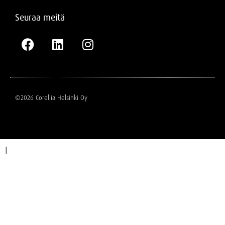
Seuraa meitä
©2026 Corellia Helsinki Oy
I