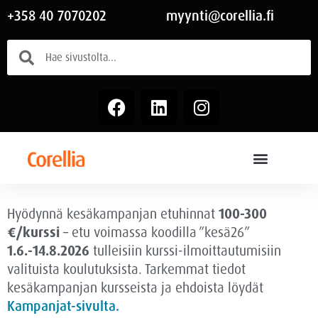
+358 40 7070202
myynti@corellia.fi
Hyödynnä kesäkampanjan etuhinnat
100-300
€/kurssi
– etu voimassa
koodilla ”kesä26”
1.6.-14.8.2026
tulleisiin kurssi-ilmoittautumisiin
valituista koulutuksista. Tarkemmat tiedot
kesäkampanjan kursseista ja ehdoista löydät
Kampanjat-sivulta.