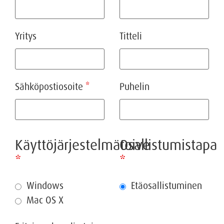
Yritys
Titteli
Sähköpostiosoite
*
Puhelin
Käyttöjärjestelmätoive
Osallistumistapa
*
*
Windows
Etäosallistuminen
Mac OS X