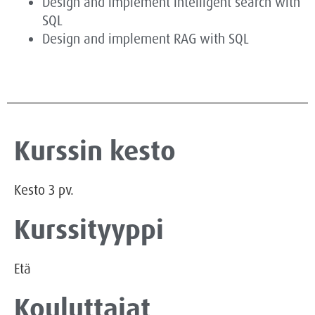
Design and implement intelligent search with
SQL
Design and implement RAG with SQL
Kurssin kesto
Kesto
3
pv.
Kurssityyppi
Etä
Kouluttajat