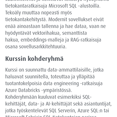
tietokantaratkaisuja Microsoft SQL -alustoilla.
Tekoäly muuttaa nopeasti myös
tietokantakehitystä. Modernit sovellukset eivät
enää ainoastaan tallenna ja hae dataa, vaan ne
hyödyntävät vektorihakua, semanttista
hakua,
embeddings
-malleja ja RAG-ratkaisuja
osana sovellusarkkitehtuuria.
Kurssin kohderyhmä
Kurssi on suunnattu data-ammattilaisille, jotka
haluavat suunnitella, toteuttaa ja ylläpitää
tuotantokelpoisia data engineering -ratkaisuja
Azure Databricks -ympäristössä.
Kohderyhmään kuuluvat esimerkiksi SQL-
kehittäjät, data- ja AI-kehittäjät sekä asiantuntijat,
jotka työskentelevät SQL Serverin,
Azure
SQL:n tai