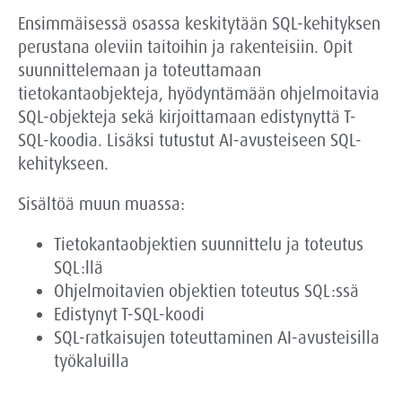
Ensimmäisessä osassa keskitytään SQL-kehityksen
perustana oleviin taitoihin ja rakenteisiin. Opit
suunnittelemaan ja toteuttamaan
tietokantaobjekteja, hyödyntämään ohjelmoitavia
SQL-objekteja sekä kirjoittamaan edistynyttä T-
SQL-koodia. Lisäksi tutustut AI-avusteiseen SQL-
kehitykseen.
Sisältöä muun muassa:
Tietokantaobjektien suunnittelu ja toteutus
SQL:llä
Ohjelmoitavien objektien toteutus SQL:ssä
Edistynyt T-SQL-koodi
SQL-ratkaisujen toteuttaminen AI-avusteisilla
työkaluilla