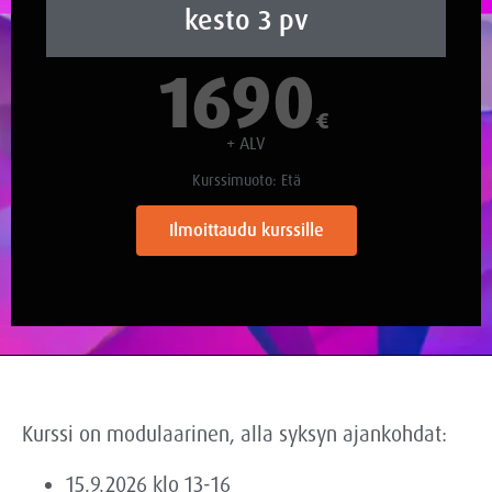
kesto 3 pv
1690
€
+ ALV
Kurssimuoto: Etä
Ilmoittaudu kurssille
Kurssi on modulaarinen, alla syksyn ajankohdat:
15.9.2026 klo 13-16