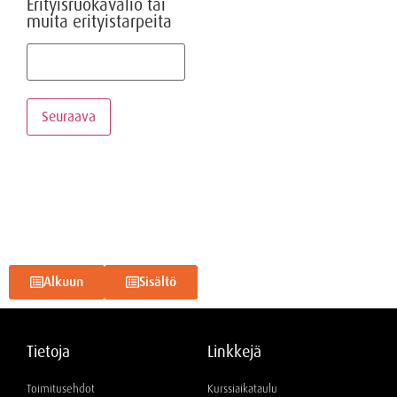
Erityisruokavalio tai
muita erityistarpeita
Seuraava
Alkuun
Sisältö
Tietoja
Linkkejä
Toimitusehdot
Kurssiaikataulu