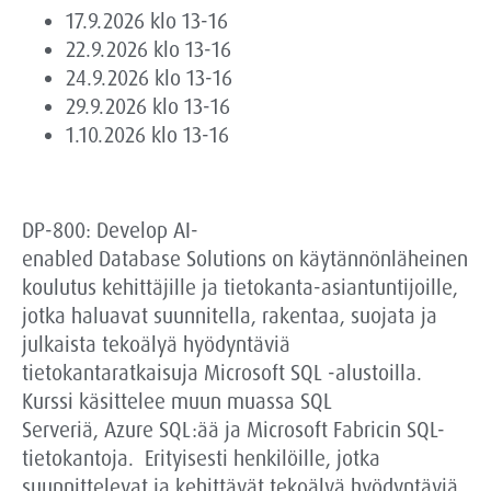
17.9.2026 klo 13-16
22.9.2026 klo 13-16
24.9.2026 klo 13-16
29.9.2026 klo 13-16
1.10.2026 klo 13-16
DP-800:
Develop
AI-
enabled
Database
Solutions
on käytännönläheinen
koulutus kehittäjille ja tietokanta-asiantuntijoille,
jotka haluavat suunnitella, rakentaa, suojata ja
julkaista tekoälyä hyödyntäviä
tietokantaratkaisuja Microsoft SQL -alustoilla.
Kurssi käsittelee muun muassa SQL
Serveriä,
Azure
SQL:ää ja Microsoft
Fabricin
SQL-
tietokantoja.
E
rityisesti henkilöille, jotka
suunnittelevat ja kehittävät tekoälyä hyödyntäviä