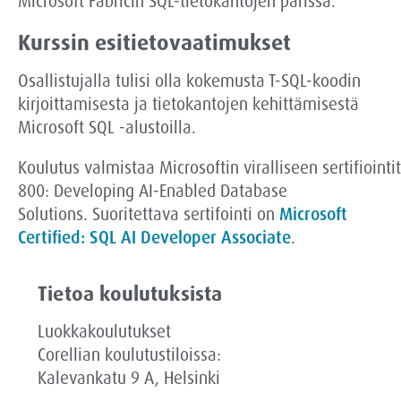
Microsoft
Fabricin
SQL-tietokantojen parissa.
Kurssin esitietovaatimukset
Osallistujalla tulisi olla kokemusta T-SQL-koodin
kirjoittamisesta ja tietokantojen kehittämisestä
Microsoft SQL -alustoilla.
Koulutus
valmistaa
Microsoftin
viralliseen
sertifiointi
800: Developing AI-Enabled Database
Solutions
.
Suoritettava
sertifointi
on
Microsoft
Certified: SQL AI Developer Associate
.
Tietoa koulutuksista
Luokkakoulutukset
Corellian koulutustiloissa:
Kalevankatu 9 A, Helsinki