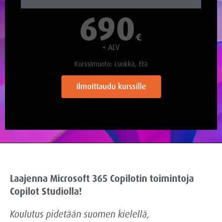
690
€
+ ALV
Kurssimuoto: Luokka, Etä
Ilmoittaudu kurssille
Laajenna Microsoft 365 Copilotin toimintoja
Copilot Studiolla!
Koulutus pidetään suomen kielellä,