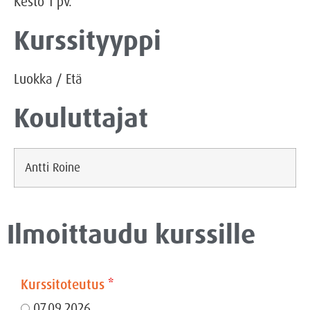
Kesto
1
pv.
Kurssityyppi
Luokka
/
Etä
Kouluttajat
Antti Roine
Ilmoittaudu kurssille
Kurssitoteutus
*
07.09.2026