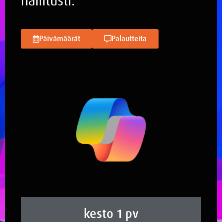
hallitusti.
Päivämäärät
Palautteita
kesto 1 pv