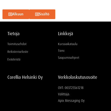
Alkuun
Sisältö
Tietoja
Linkkejä
Toimitusehdot
Kurssiaikataulu
Tiimi
Rekisteriseloste
Saapumisohjeet
Evästeistä
Corellia Helsinki Oy
Verkkolaskutusosoite
OVT: 003725561218
Välittäjä:
Apix Messaging Oy