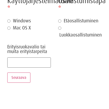
Käyttöjärjestelmätoive
Osallistumistapa
*
*
Windows
Etäosallistuminen
Mac OS X
Luokkaosallistuminen
Erityisruokavalio tai
muita erityistarpeita
Seuraava