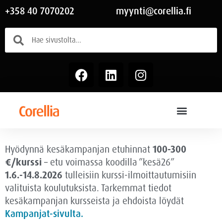
+358 40 7070202
myynti@corellia.fi
Hyödynnä kesäkampanjan etuhinnat
100-300
€/kurssi
– etu voimassa
koodilla ”kesä26”
1.6.-14.8.2026
tulleisiin kurssi-ilmoittautumisiin
valituista koulutuksista. Tarkemmat tiedot
kesäkampanjan kursseista ja ehdoista löydät
Kampanjat-sivulta.