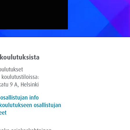
 koulutuksista
oulutukset
 koulutustiloissa:
atu 9 A, Helsinki
 osallistujan info
koulutukseen osallistujan
eet