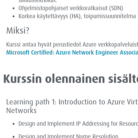
salaustekniikat.
Ohjelmistopohjaiset verkkoratkaisut (SDN)
Korkea käytettävyys (HA), toipumissuunnitelma 
Miksi?
Kurssi antaa hyvät perustiedot Azure verkkopalveluist
Microsoft
Certified
:
Azure
Network
Engineer
Associ
Kurssin olennainen sisält
Learning path 1: Introduction to Azure Vir
Networks
Design and Implement IP Addressing for Resour
Design and Implement Name Resolution