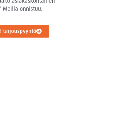
aako asiakaskohtainen
? Meillä onnistuu.
ä tarjouspyyntö