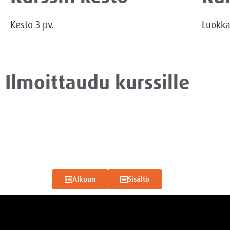
Kesto
3
pv.
Luokk
Ilmoittaudu kurssille
Alkuun
Sisältö