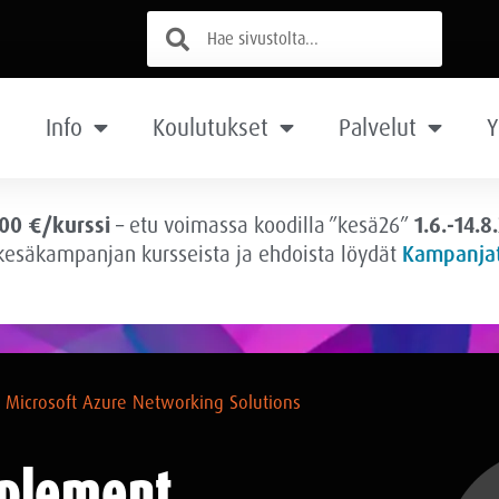
Info
Koulutukset
Palvelut
Y
00 €/kurssi
– etu voimassa
koodilla ”kesä26”
1.6.-14.8
 kesäkampanjan kursseista ja ehdoista löydät
Kampanjat
Microsoft Azure Networking Solutions
mplement