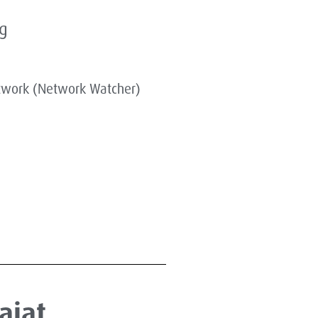
g
twork (Network Watcher)
ajat