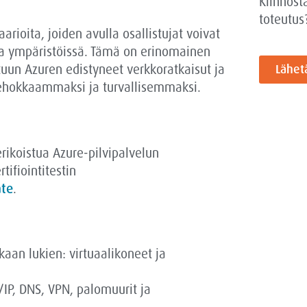
Kiinnost
toteutus
rioita, joiden avulla osallistujat voivat
ssa ympäristöissä. Tämä on erinomainen
altuun Azuren edistyneet verkkoratkaisut ja
Lähet
ä tehokkaammaksi ja turvallisemmaksi.
erikoistua Azure-pilvipalvelun
tifiointitestin
ate
.
aan lukien: virtuaalikoneet ja
IP, DNS, VPN, palomuurit ja