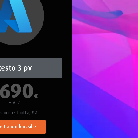
kesto 3 pv
1690
€
+ ALV
simuoto: Luokka, Etä
oittaudu kurssille