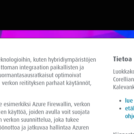
Tietoa
knologioihin, kuten hybridiympäristöjen
ttoman integraation paikallisten ja
Luokkak
 kuormantasausratkaisut optimoivat
Corellian
 verkon reitityksen parhaat käytännöt,
Kalevank
lue
e esimerkiksi Azure Firewallin, verkon
etä
en käyttöä, joiden avulla voit suojata
ohj
an verkon suunnittelua, joka tukee
öönottoa ja jatkuvaa hallintaa Azuren