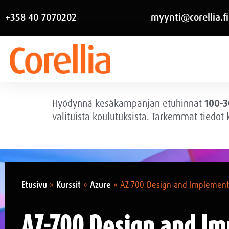
+358 40 7070202
myynti@corellia.fi
Hyödynnä kesäkampanjan etuhinnat
100-3
valituista koulutuksista. Tarkemmat tiedot
Etusivu
»
Kurssit
»
Azure
»
AZ-700 Design and Implement 
AZ-700 Design and I