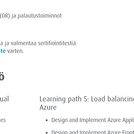
(DR) ja palautustoiminnot
a ja valmentaa sertifiointitestiä
ate
varten.
ö
tual
Learning path 5: Load balancing
Azure
ces
Design and Implement Azure Appl
Design and Implement Azure Front