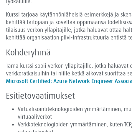
työkaluilla.
Kurssi tarjoaa käytännönläheisiä esimerkkejä ja skenaa
kehittää taitojaan ja soveltaa oppimaansa todellisi
tilaisuus verkon ylläpitäjille, jotka haluavat ottaa h
kehittää organisaation pilvi-infrastruktuuria entist
Kohderyhmä
Tämä kurssi sopii verkon ylläpitäjille, jotka haluavat 
verkkoratkaisuihin tai niille ketkä aikovat suorittaa ser
Microsoft
Certified
:
Azure
Network
Engineer
Associ
Esitietovaatimukset
Virtualisointiteknologioiden ymmärtäminen, muk
virtuaaliverkot
Verkkoteknologioiden ymmärtäminen, kuten TCP/