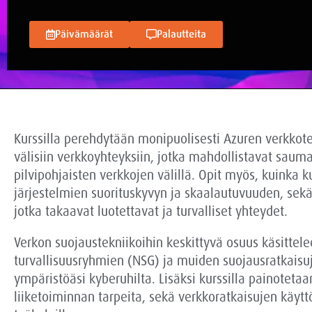
Päivämäärät
Palautteita
Kurssilla perehdytään monipuolisesti Azuren verkkote
välisiin verkkoyhteyksiin, jotka mahdollistavat sauma
pilvipohjaisten verkkojen välillä. Opit myös, kuinka
järjestelmien suorituskyvyn ja skaalautuvuuden, sekä
jotka takaavat luotettavat ja turvalliset yhteydet.
Verkon suojaustekniikoihin keskittyvä osuus käsittele
turvallisuusryhmien (NSG) ja muiden suojausratkaisuj
ympäristöäsi kyberuhilta. Lisäksi kurssilla painoteta
liiketoiminnan tarpeita, sekä verkkoratkaisujen käytt