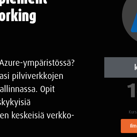
orking
 Azure-ympäristössä?
si pilviverkkojen
allinnassa. Opit
skykyisiä
Kurs
en keskeisiä verkko-
Ilm