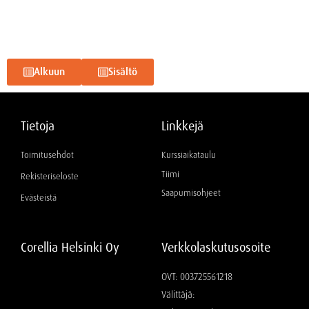
Alkuun
Sisältö
Tietoja
Linkkejä
Toimitusehdot
Kurssiaikataulu
Tiimi
Rekisteriseloste
Saapumisohjeet
Evästeistä
Corellia Helsinki Oy
Verkkolaskutusosoite
OVT: 003725561218
Välittäjä: