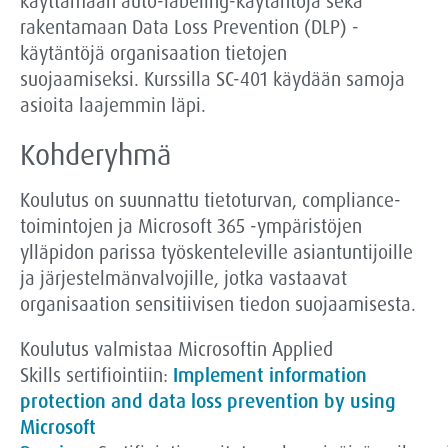
käyt
tämään aut
o-
labeling
-käytäntöjä sekä
rakentamaan Data
Loss
Prevention (DLP) -
käyt
äntöjä
organisaation tietojen
suojaamiseksi
.
Kurssilla SC-401 käydään samoja
asioita laajemmin läpi.
Kohderyhmä
Koulutus on suunnattu tietoturvan, compliance-
toimintojen ja Microsoft 365 -ympäristöjen
ylläpidon parissa työskenteleville asiantuntijoille
ja järjestelmänvalvojille, jotka vastaavat
organisaation sensitiivisen tiedon suojaamisesta.
Koulutus valmistaa Microsoftin Applied
Skills sertifiointiin:
Implement information
protection and data loss prevention by using
Microsoft