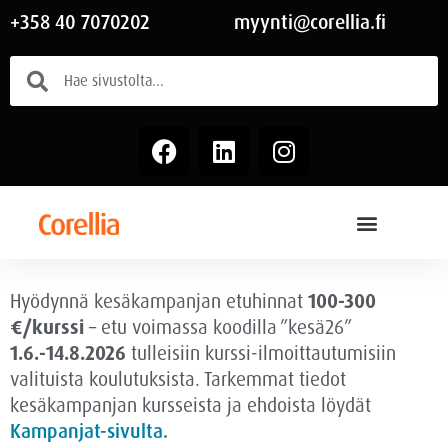
+358 40 7070202
myynti@corellia.fi
Hyödynnä kesäkampanjan etuhinnat
100-300
€/kurssi
– etu voimassa
koodilla ”kesä26”
1.6.-14.8.2026
tulleisiin kurssi-ilmoittautumisiin
valituista koulutuksista. Tarkemmat tiedot
kesäkampanjan kursseista ja ehdoista löydät
Kampanjat-sivulta.