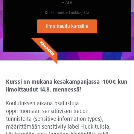
+ ALV
Kurssimuoto: Luokka, Etä
Ilmoittaudu kurssille
KAMPANJA
Kurssi on mukana kesäkampanjassa -100€ kun
ilmoittaudut 14.8. mennessä!
Koulu
tuksen aikana osallistuja
oppii
luomaan
sensitiivisen tiedon
tunnisteita
(
sen
sitive
information
types
),
määrittämään
sensitivity
label
-luokituksia,