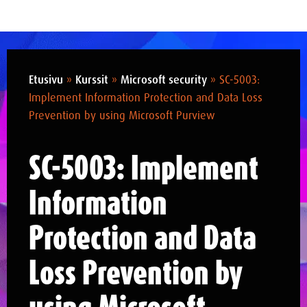
Etusivu
»
Kurssit
»
Microsoft security
»
SC-5003:
Implement Information Protection and Data Loss
Prevention by using Microsoft Purview
SC-5003: Implement
Information
Protection and Data
Loss Prevention by
using Microsoft