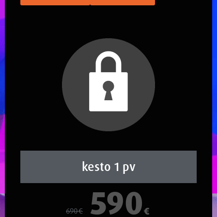
kesto 1 pv
590
€
690
€