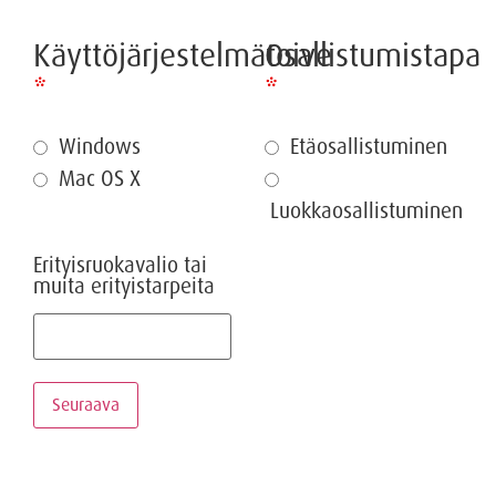
Käyttöjärjestelmätoive
Osallistumistapa
*
*
Windows
Etäosallistuminen
Mac OS X
Luokkaosallistuminen
Erityisruokavalio tai
muita erityistarpeita
Seuraava