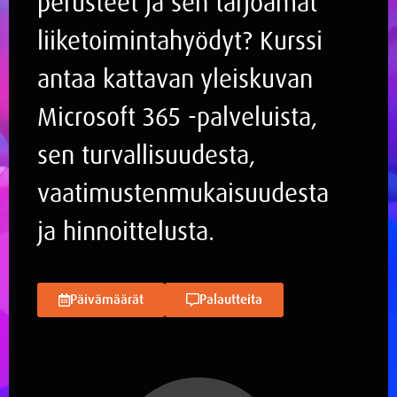
perusteet ja sen tarjoamat
liiketoimintahyödyt? Kurssi
antaa kattavan yleiskuvan
Microsoft 365 -palveluista,
sen turvallisuudesta,
vaatimustenmukaisuudesta
ja hinnoittelusta.
Päivämäärät
Palautteita