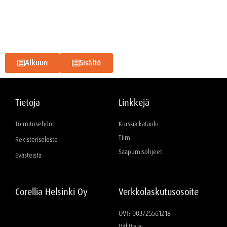
Alkuun
Sisältö
Tietoja
Linkkejä
Toimitusehdot
Kurssiaikataulu
Tiimi
Rekisteriseloste
Saapumisohjeet
Evästeistä
Corellia Helsinki Oy
Verkkolaskutusosoite
OVT: 003725561218
Välittäjä: