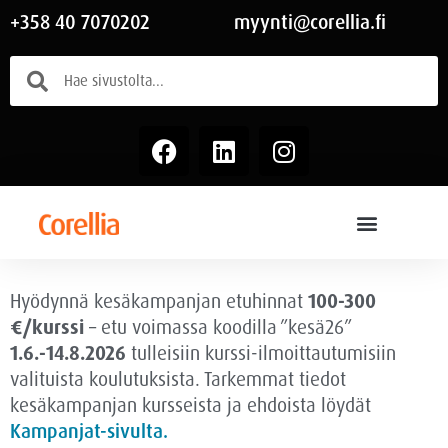
+358 40 7070202
myynti@corellia.fi
Hyödynnä kesäkampanjan etuhinnat
100-300
€/kurssi
– etu voimassa
koodilla ”kesä26”
1.6.-14.8.2026
tulleisiin kurssi-ilmoittautumisiin
valituista koulutuksista. Tarkemmat tiedot
kesäkampanjan kursseista ja ehdoista löydät
Kampanjat-sivulta.