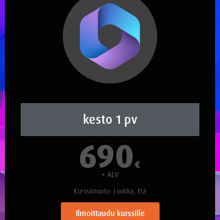
kesto 1 pv
690
€
+ ALV
Kurssimuoto: Luokka, Etä
Ilmoittaudu kurssille