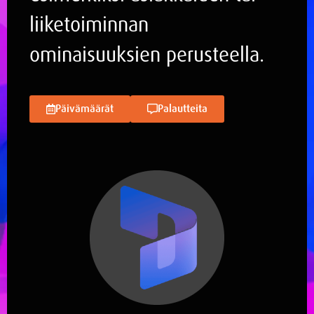
liiketoiminnan
ominaisuuksien perusteella.
Päivämäärät
Palautteita