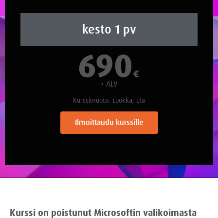
kesto 1 pv
690
€
+ ALV
Kurssimuoto: Luokka, Etä
Ilmoittaudu kurssille
Kurssi on poistunut Microsoftin valikoimasta