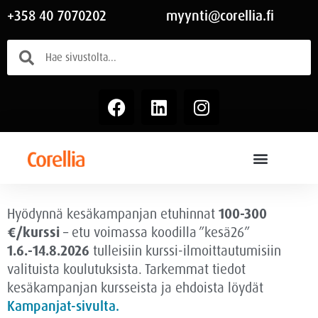
+358 40 7070202
myynti@corellia.fi
Hyödynnä kesäkampanjan etuhinnat
100-300
€/kurssi
– etu voimassa
koodilla ”kesä26”
1.6.-14.8.2026
tulleisiin kurssi-ilmoittautumisiin
valituista koulutuksista. Tarkemmat tiedot
kesäkampanjan kursseista ja ehdoista löydät
Kampanjat-sivulta.