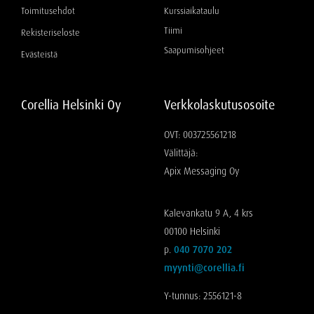
Toimitusehdot
Kurssiaikataulu
Tiimi
Rekisteriseloste
Saapumisohjeet
Evästeistä
Corellia Helsinki Oy
Verkkolaskutusosoite
OVT: 003725561218
Välittäjä:
Apix Messaging Oy
Kalevankatu 9 A, 4 krs
00100 Helsinki
p.
040 7070 202
myynti@corellia.fi
Y-tunnus: 2556121-8