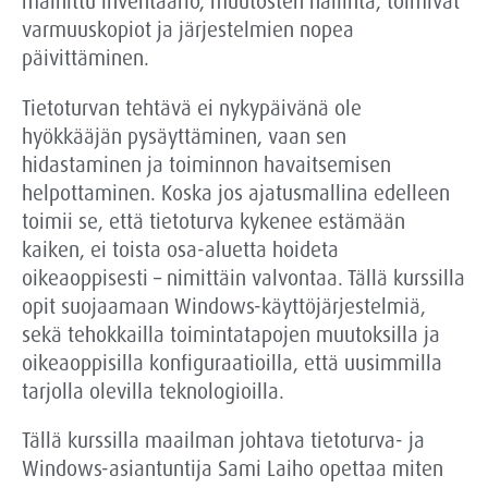
mainittu inventaario, muutosten hallinta, toimivat
varmuuskopiot ja järjestelmien nopea
päivittäminen.
Tietoturvan tehtävä ei nykypäivänä ole
hyökkääjän pysäyttäminen, vaan sen
hidastaminen ja toiminnon havaitsemisen
helpottaminen. Koska jos ajatusmallina edelleen
toimii se, että tietoturva kykenee estämään
kaiken, ei toista osa-aluetta hoideta
oikeaoppisesti – nimittäin valvontaa. Tällä kurssilla
opit suojaamaan Windows-käyttöjärjestelmiä,
sekä tehokkailla toimintatapojen muutoksilla ja
oikeaoppisilla konfiguraatioilla, että uusimmilla
tarjolla olevilla teknologioilla.
Tällä kurssilla maailman johtava tietoturva- ja
Windows-asiantuntija Sami Laiho opettaa miten