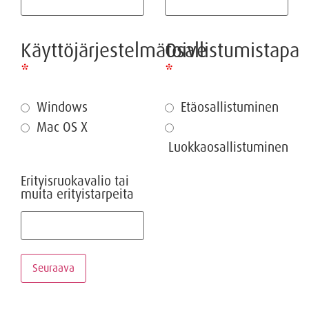
Käyttöjärjestelmätoive
Osallistumistapa
*
*
Windows
Etäosallistuminen
Mac OS X
Luokkaosallistuminen
Erityisruokavalio tai
muita erityistarpeita
Seuraava