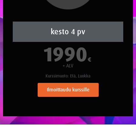
kesto 4 pv
1990
€
+ ALV
Kurssimuoto: Etä, Luokka
Ilmoittaudu kurssille