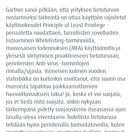
Gartner sanoi pitkään, että yrityksen tietoturvan
nostamiseksi tärkeintä on ottaa käyttöön rajoitetut
käyttöoikeudet Principle of Least Privilege -
periaatetta noudattaen, turvallisten sovellusten
listaaminen Whitelisting-toiminnoilla,
moniosaisen todennuksen (MFA) käyttöönotto ja
yleisesti siirtyminen proaktiiviseen tietoturvaan,
perinteisten Anti-virus -toimintojen
rinnalla/sijasta. Viimeisen kolmen vuoden
statistiikka on kuitenkin osoittanut, että suurin osa
murroista tapahtuu paikkaamattomien
haavoittuvuuksien takia! Ja, koska et voi suojata,
jos et tiedä mitä suojata, onkin nykyään
tärkeimpänä pidetty suojauskeino itseasiassa ajan
tasalla oleva inventaario. Todellista tietoturvaa
tehdään hyvin perinteisillä toimintatavoilla, kuten