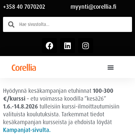
+358 40 7070202
myynti@corellia.fi
Hyödynnä kesäkampanjan etuhinnat
100-300
€/kurssi
– etu voimassa
koodilla ”kesä26”
1.6.-14.8.2026
tulleisiin kurssi-ilmoittautumisiin
valituista koulutuksista. Tarkemmat tiedot
kesäkampanjan kursseista ja ehdoista löydät
Kampanjat-sivulta.