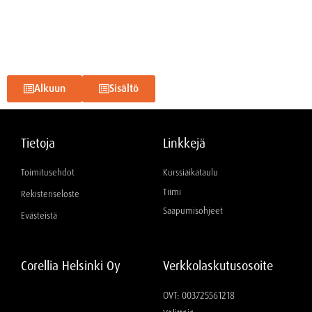
Alkuun
Sisältö
Tietoja
Linkkejä
Toimitusehdot
Kurssiaikataulu
Tiimi
Rekisteriseloste
Saapumisohjeet
Evästeistä
Corellia Helsinki Oy
Verkkolaskutusosoite
OVT: 003725561218