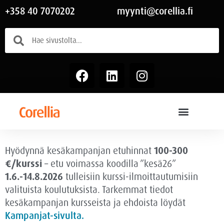
+358 40 7070202
myynti@corellia.fi
Hyödynnä kesäkampanjan etuhinnat
100-300
€/kurssi
– etu voimassa
koodilla ”kesä26”
1.6.-14.8.2026
tulleisiin kurssi-ilmoittautumisiin
valituista koulutuksista. Tarkemmat tiedot
kesäkampanjan kursseista ja ehdoista löydät
Kampanjat-sivulta.