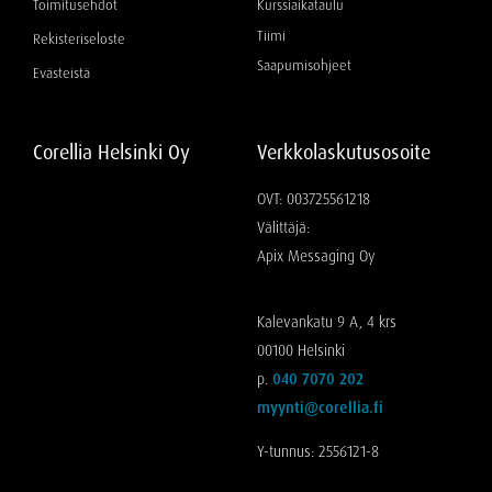
Toimitusehdot
Kurssiaikataulu
Tiimi
Rekisteriseloste
Saapumisohjeet
Evästeistä
Corellia Helsinki Oy
Verkkolaskutusosoite
OVT: 003725561218
Välittäjä:
Apix Messaging Oy
Kalevankatu 9 A, 4 krs
00100 Helsinki
p.
040 7070 202
myynti@corellia.fi
Y-tunnus: 2556121-8