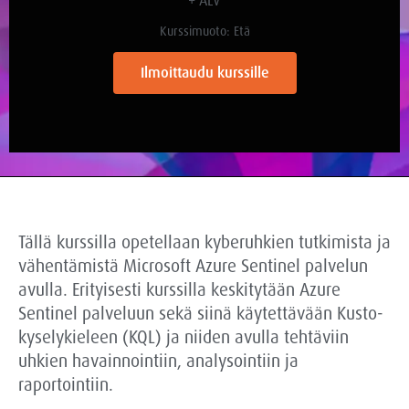
+ ALV
Kurssimuoto: Etä
Ilmoittaudu kurssille
Tällä kurssilla opetellaan kyberuhkien tutkimista ja
vähentämistä Microsoft Azure Sentinel palvelun
avulla. Erityisesti kurssilla keskitytään Azure
Sentinel palveluun sekä siinä käytettävään Kusto-
kyselykieleen (KQL) ja niiden avulla tehtäviin
uhkien havainnointiin, analysointiin ja
raportointiin.