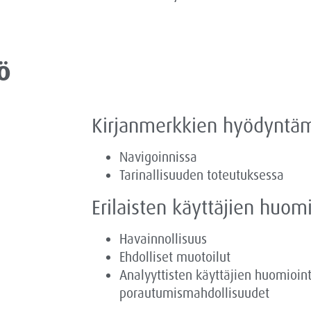
ö
Kirjanmerkkien hyödyntä
Navigoinnissa
Tarinallisuuden toteutuksessa
Erilaisten käyttäjien huomi
Havainnollisuus
Ehdolliset muotoilut
Analyyttisten käyttäjien huomiointi
porautumismahdollisuudet