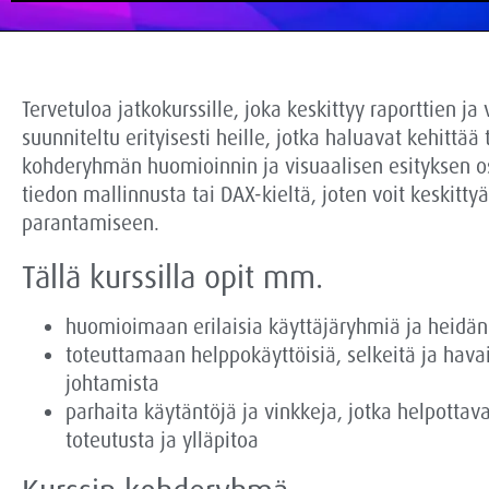
Tervetuloa jatkokurssille, joka keskittyy raporttien j
suunniteltu erityisesti heille, jotka haluavat kehittää
kohderyhmän huomioinnin ja visuaalisen esityksen osal
tiedon mallinnusta tai DAX-kieltä, joten voit keskittyä
parantamiseen.
Tällä kurssilla opit mm.
huomioimaan erilaisia käyttäjäryhmiä ja heidän
toteuttamaan helppokäyttöisiä, selkeitä ja havain
johtamista
parhaita käytäntöjä ja vinkkeja, jotka helpottav
toteutusta ja ylläpitoa