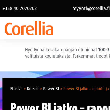
+358 40 7070202
myynti@corellia.fi
Hyödynnä kesäkampanjan etuhinnat
100-3
valituista koulutuksista. Tarkemmat tiedot
Etusivu
»
Kurssit
»
Power BI
»
Power BI jatko – raportit ja 
Power BI jatko – rapor