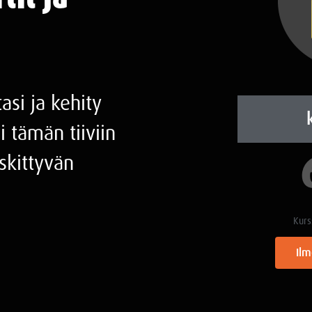
si ja kehity
i tämän tiiviin
eskittyvän
Kurs
Ilm