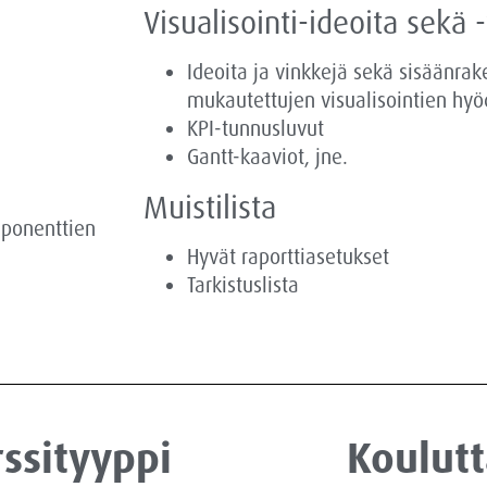
Visualisointi-ideoita sekä 
Ideoita ja vinkkejä sekä sisäänrak
mukautettujen visualisointien hyö
KPI-tunnusluvut
Gantt-kaaviot, jne.
Muistilista
mponenttien
Hyvät raporttiasetukset
Tarkistuslista
ssityyppi
Koulutt