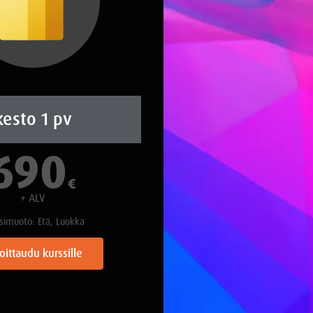
kesto 1 pv
690
€
+ ALV
simuoto: Etä, Luokka
oittaudu kurssille