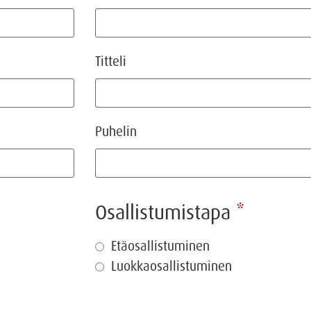
Titteli
Puhelin
Osallistumistapa
*
Etäosallistuminen
Luokkaosallistuminen