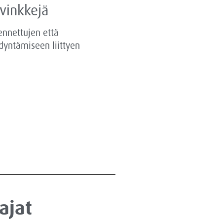
-vinkkejä
ennettujen että
dyntämiseen liittyen
ajat