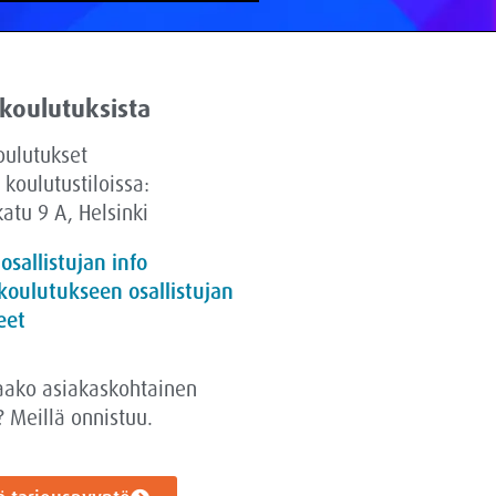
 koulutuksista
oulutukset
 koulutustiloissa:
atu 9 A, Helsinki
 osallistujan info
koulutukseen osallistujan
eet
aako asiakaskohtainen
? Meillä onnistuu.