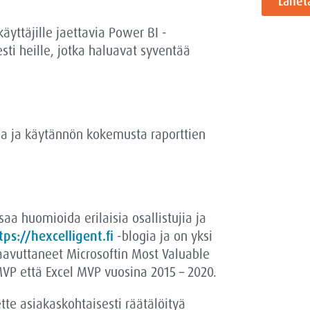
Lähet
käyttäjille jaettavia Power BI -
esti heille, jotka haluavat syventää
oja ja käytännön kokemusta raporttien
aa huomioida erilaisia osallistujia ja
tps://hexcelligent.fi
-blogia ja on yksi
saavuttaneet Microsoftin Most Valuable
VP
että Excel MVP
vuosina 2015 – 2020.
ette asiakaskohtaisesti räätälöityä