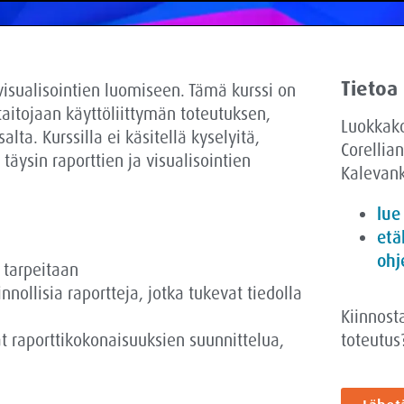
Tietoa
a visualisointien luomiseen. Tämä kurssi on
 taitojaan käyttöliittymän toteutuksen,
Luokkak
ta. Kurssilla ei käsitellä kyselyitä,
Corellian
 täysin raporttien ja visualisointien
Kalevank
lue
etä
ohj
 tarpeitaan
nollisia raportteja, jotka tukevat tiedolla
Kiinnost
at raporttikokonaisuuksien suunnittelua,
toteutus