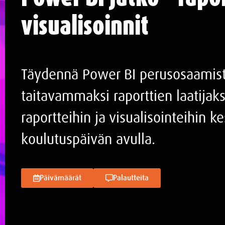
visualisoinnit
Täydennä Power BI perusosaamista
taitavammaksi raporttien laatijaks
raportteihin ja visualisointeihin k
koulutuspäivän avulla.
Päivämäärät
Palautteita