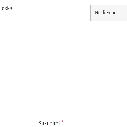
uokka
Heidi Enho
Sukunimi
*