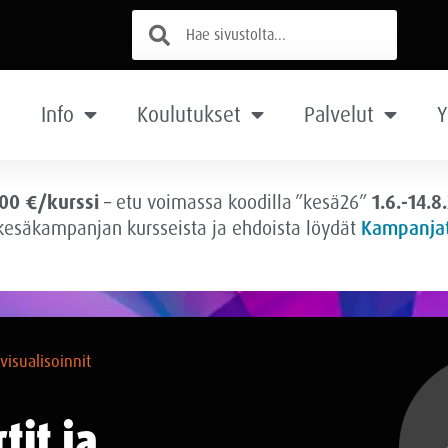
Info
Koulutukset
Palvelut
Y
00 €/kurssi
– etu voimassa
koodilla ”kesä26”
1.6.-14.8
 kesäkampanjan kursseista ja ehdoista löydät
Kampanjat
visualisoinnit
tit ja