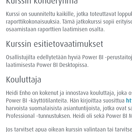
Kurssin kohderyhmä
Kurssi on suunniteltu kaikille, jotka toteuttavat loppu
raporttikokonaisuuksia. Tämä jatkokurssi sopii erityis
osaamistaan raporttien laatimisen osalta.
Kurssin esitietovaatimukset
Osallistujilta edellytetään hyviä Power BI -perustait
laatimisesta Power BI Desktopissa.
Kouluttaja
Heidi Enho on kokenut ja innostava kouluttaja, joka os
Power BI -käyttötilanteita.
Hän
kirjoittaa suosittua
ht
harvoista suomalaisista asiantuntijoista, jotka ovat 
Professional -tunnustuksen.
Heidi oli
sekä Power BI
M
Jos tarvitset apua oikean kurssin valintaan tai tarvits