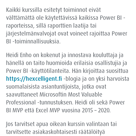
Kaikki kurssilla esitetyt toiminnot eivät
välttämättä ole käytettävissä kaikissa Power BI -
raporteissa, sillä raporttien laatija tai
järjestelmänvalvojat ovat voineet rajoittaa Power
BI -toiminnallisuuksia.
Heidi Enho on kokenut ja innostava kouluttaja ja
hänellä on taito huomioida erilaisia osallistujia ja
Power BI -käyttötilanteita. Hän kirjoittaa suosittua
https://hexcelligent.fi
-blogia ja on yksi harvoista
suomalaisista asiantuntijoista, jotka ovat
saavuttaneet Microsoftin Most Valuable
Professional -tunnustuksen. Heidi oli sekä Power
BI MVP että Excel MVP vuosina 2015 – 2020.
Jos tarvitset apua oikean kurssin valintaan tai
tarvitsette asiakaskohtaisesti räätälöityä