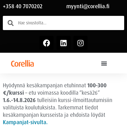
+358 40 7070202
myynti@corellia.fi
Hyödynnä kesäkampanjan etuhinnat
100-300
€/kurssi
– etu voimassa
koodilla ”kesä26”
1.6.-14.8.2026
tulleisiin kurssi-ilmoittautumisiin
valituista koulutuksista. Tarkemmat tiedot
kesäkampanjan kursseista ja ehdoista löydät
Kampanjat-sivulta.