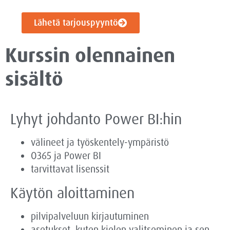
Lähetä tarjouspyyntö
Kurssin olennainen
sisältö
Lyhyt johdanto Power BI:hin
välineet ja työskentely-ympäristö
O365 ja Power BI
tarvittavat lisenssit
Käytön aloittaminen
pilvipalveluun kirjautuminen
asetukset, kuten kielen valitseminen ja sen