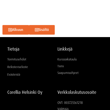
Alkuun
Sisältö
Tietoja
Linkkejä
Toimitusehdot
Kurssiaikataulu
Tiimi
Rekisteriseloste
Saapumisohjeet
Evästeistä
Corellia Helsinki Oy
Verkkolaskutusosoite
OVT: 003725561218
Välittäjä: