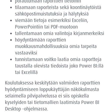
porautumaan raporttien tietoihin
tilaamaan raporteista sekä koontinäytöistä
sähköpostimuistutuksia ja hälytyksiä
viemään tietoja esimerkiksi Exceliin,
PowerPointiin tai PDF-muotoon
tallentamaan omia valintoja kirjanmerkeiksi
höydyntämään raporttien
muokkausmahdollisuuksia omia tarpeita
vastaaviksi
tunnistamaan voitko laatia omia raportteja
taustalla olevista tiedoista joko Power BI:llä
tai Excelillä
Koulutuksessa keskitytään valmiiden raporttien
hyödyntämiseen loppukäyttäjän näkökulmasta
selaimella pilvipalvelussa ei siis opiskella
kyselyiden tai tietomallien laatimista Power BI
Desktop -ohjelmassa.