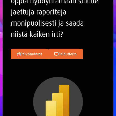
oppia hyödyntämään sinulle
jaettuja raportteja
monipuolisesti ja saada
niistä kaiken irti?
Päivämäärät
Palautteita