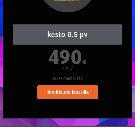
kesto 0.5 pv
490
€
+ ALV
Kurssimuoto: Etä
Ilmoittaudu kurssille