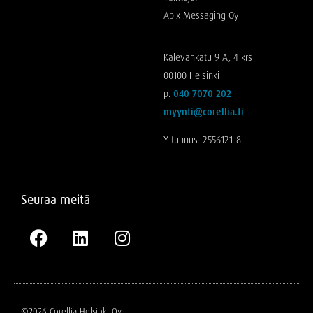
Apix Messaging Oy
Kalevankatu 9 A, 4 krs
00100 Helsinki
p.
040 7070 202
myynti@corellia.fi
Y-tunnus: 2556121-8
Seuraa meitä
©2026 Corellia Helsinki Oy