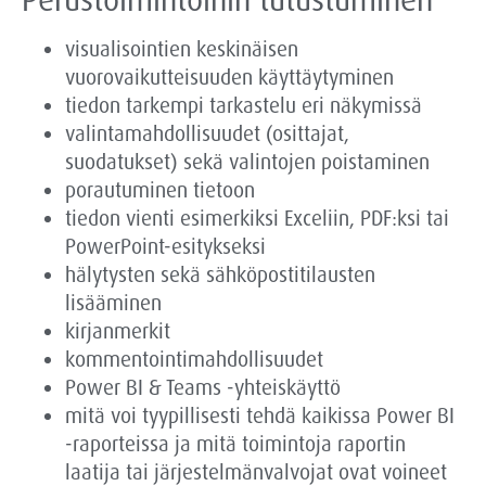
Perustoimintoihin tutustuminen
visualisointien keskinäisen
vuorovaikutteisuuden käyttäytyminen
tiedon tarkempi tarkastelu eri näkymissä
valintamahdollisuudet (osittajat,
suodatukset) sekä valintojen poistaminen
porautuminen tietoon
tiedon vienti esimerkiksi Exceliin, PDF:ksi tai
PowerPoint-esitykseksi
hälytysten sekä sähköpostitilausten
lisääminen
kirjanmerkit
kommentointimahdollisuudet
Power BI & Teams -yhteiskäyttö
mitä voi tyypillisesti tehdä kaikissa Power BI
-raporteissa ja mitä toimintoja raportin
laatija tai järjestelmänvalvojat ovat voineet