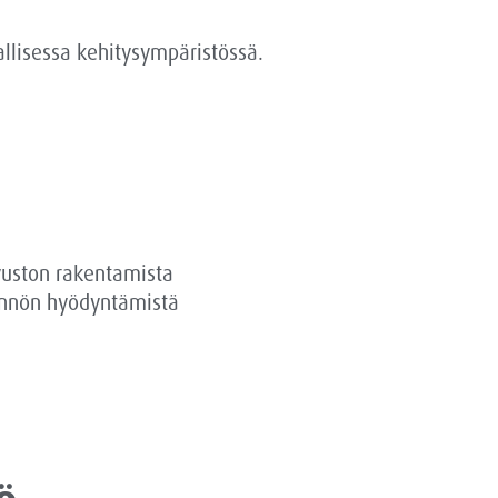
llisessa kehitysympäristössä.
ivuston rakentamista
tännön hyödyntämistä