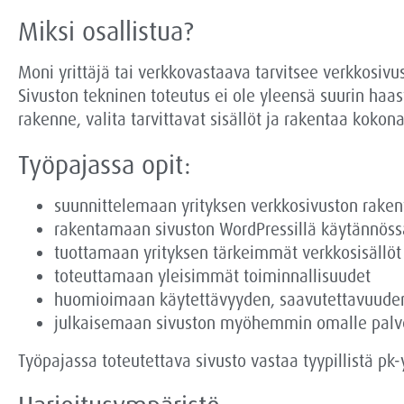
Miksi osallistua?
Moni yrittäjä tai verkkovastaava tarvitsee verkkosivus
Sivuston tekninen toteutus ei ole yleensä suurin haa
rakenne, valita tarvittavat sisällöt ja rakentaa kokon
Työpajassa opit:
suunnittelemaan yrityksen verkkosivuston rake
rakentamaan sivuston WordPressillä käytännöss
tuottamaan yrityksen tärkeimmät verkkosisällöt
toteuttamaan yleisimmät toiminnallisuudet
huomioimaan käytettävyyden, saavutettavuude
julkaisemaan sivuston myöhemmin omalle palv
Työpajassa toteutettava sivusto vastaa tyypillistä pk-