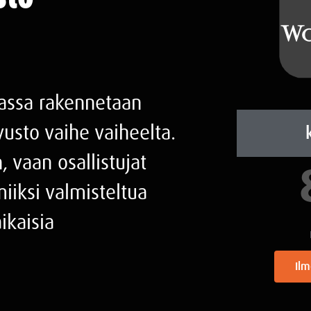
jassa rakennetaan
vusto vaihe vaiheelta.
, vaan osallistujat
iiksi valmisteltua
ikaisia
Ilm