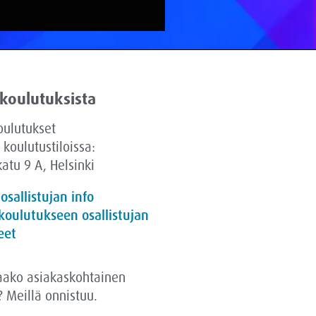
 koulutuksista
oulutukset
 koulutustiloissa:
atu 9 A, Helsinki
 osallistujan info
koulutukseen osallistujan
eet
aako asiakaskohtainen
? Meillä onnistuu.