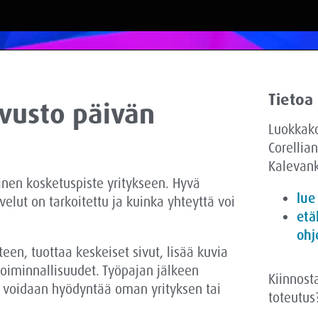
Tietoa
ivusto päivän
Luokkak
Corellian
Kalevank
nen kosketuspiste yritykseen. Hyvä
lue
velut on tarkoitettu ja kuinka yhteyttä voi
etä
ohj
een, tuottaa keskeiset sivut, lisää kuvia
 toiminnallisuudet. Työpajan jälkeen
Kiinnost
ta voidaan hyödyntää oman yrityksen tai
toteutus