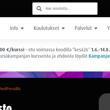
Info
Koulutukset
Palvelut
Y
00 €/kurssi
– etu voimassa
koodilla ”kesä26”
1.6.-14.8
 kesäkampanjan kursseista ja ehdoista löydät
Kampanjat
ordPressillä
sto