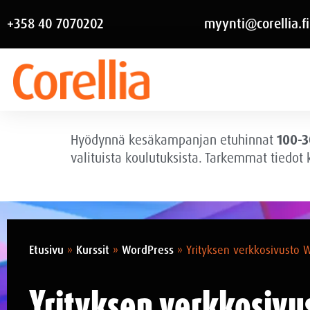
+358 40 7070202
myynti@corellia.fi
Hyödynnä kesäkampanjan etuhinnat
100-3
valituista koulutuksista. Tarkemmat tiedot
Etusivu
»
Kurssit
»
WordPress
»
Yrityksen verkkosivusto W
Yrityksen verkkosivu