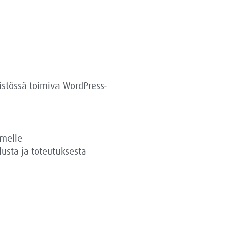
istössä toimiva WordPress-
imelle
lusta ja toteutuksesta