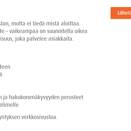
Lähet
ton, mutta ei tiedä mistä aloittaa.
ste – vaikeampaa on suunnitella oikea
aisuus, joka palvelee asiakkaita.
nteen
ä
n ja hakukonenäkyvyyden perusteet
elimelle
yrityksen verkkosivustoa.