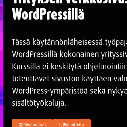
WordPressillä
Tässä käytännönläheisessä työpa
WordPressillä kokonainen yrityssi
Kurssilla ei keskitytä ohjelmointiin
toteuttavat sivuston käyttäen valm
WordPress-ympäristöä sekä nykya
sisältötyökaluja.
Päivämäärät
Palautteita