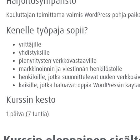
Harjoitusympäristö
Kouluttajan toimittama valmis WordPress-pohja paika
Kenelle työpaja sopii?
yrittäjille
yhdistyksille
pienyritysten verkkovastaaville
markkinoinnin ja viestinnän henkilöstölle
henkilöille, jotka suunnittelevat uuden verkkos
kaikille, jotka haluavat oppia WordPressin käy
Kurssin kesto
1 päivä (7 tuntia)