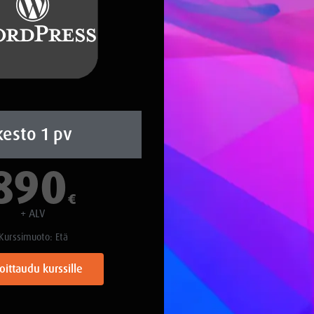
kesto 1 pv
890
€
+ ALV
Kurssimuoto: Etä
oittaudu kurssille