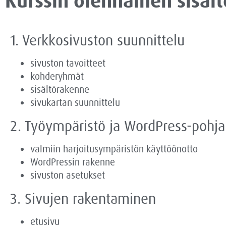
Kurssin olennainen sisält
1. Verkkosivuston suunnittelu
sivuston tavoitteet
kohderyhmät
sisältörakenne
sivukartan suunnittelu
2. Työympäristö ja WordPress-pohja
valmiin harjoitusympäristön käyttöönotto
WordPressin rakenne
sivuston asetukset
3. Sivujen rakentaminen
etusivu