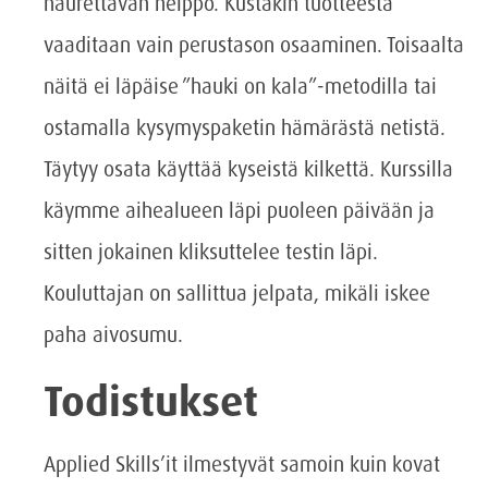
naurettavan helppo. Kustakin tuotteesta
vaaditaan vain perustason osaaminen. Toisaalta
näitä ei läpäise ”hauki on kala”-metodilla tai
ostamalla kysymyspaketin hämärästä netistä.
Täytyy osata käyttää kyseistä kilkettä. Kurssilla
käymme aihealueen läpi puoleen päivään ja
sitten jokainen kliksuttelee testin läpi.
Kouluttajan on sallittua jelpata, mikäli iskee
paha aivosumu.
Todistukset
Applied Skills’it ilmestyvät samoin kuin kovat