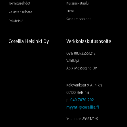
Toimitusehdot
Kurssiaikataulu
Tiimi
Rekisteriseloste
Saapumisohjeet
Evästeistä
Corellia Helsinki Oy
Verkkolaskutusosoite
OVT: 003725561218
Välittäjä:
Apix Messaging Oy
Kalevankatu 9 A, 4 krs
00100 Helsinki
p.
040 7070 202
myynti@corellia.fi
Y-tunnus: 2556121-8