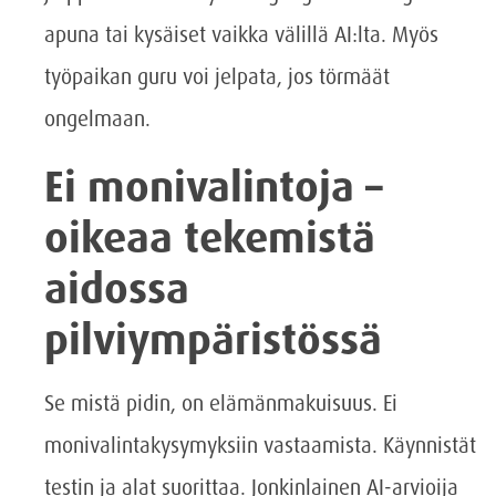
apuna tai kysäiset vaikka välillä AI:lta. Myös
työpaikan guru voi jelpata, jos törmäät
ongelmaan.
Ei monivalintoja –
oikeaa tekemistä
aidossa
pilviympäristössä
Se mistä pidin, on elämänmakuisuus. Ei
monivalintakysymyksiin vastaamista. Käynnistät
testin ja alat suorittaa. Jonkinlainen AI-arvioija