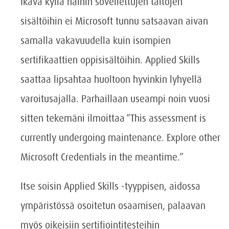
Ikävä kyllä näihin sovellettujen taitojen
sisältöihin ei Microsoft tunnu satsaavan aivan
samalla vakavuudella kuin isompien
sertifikaattien oppisisältöihin. Applied Skills
saattaa lipsahtaa huoltoon hyvinkin lyhyellä
varoitusajalla. Parhaillaan useampi noin vuosi
sitten tekemäni ilmoittaa ”This assessment is
currently undergoing maintenance. Explore other
Microsoft Credentials in the meantime.”
Itse soisin Applied Skills -tyyppisen, aidossa
ympäristössä osoitetun osaamisen, palaavan
myös oikeisiin sertifiointitesteihin