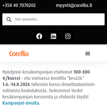
+358 40 7070202
myynti@corellia.fi
Hyödynnä kesäkampanjan etuhinnat
100-300
€/kurssi
– etu voimassa
koodilla ”kesä26”
1.6.-14.8.2026
tulleisiin kurssi-ilmoittautumisiin
valituista koulutuksista. Tarkemmat tiedot
kesäkampanjan kursseista ja ehdoista löydät
Kampanjat-sivulta.