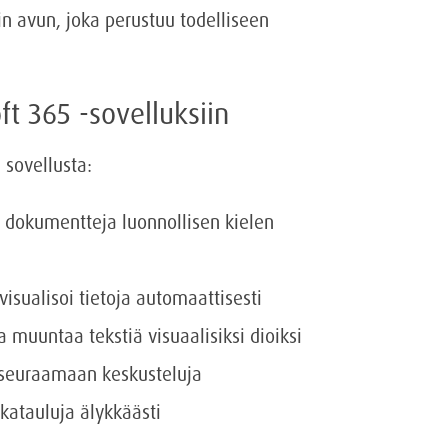
in avun, joka perustuu todelliseen
ft 365 -sovelluksiin
 sovellusta:
ää dokumentteja luonnollisen kielen
visualisoi tietoja automaattisesti
ja muuntaa tekstiä visuaalisiksi dioiksi
a seuraamaan keskusteluja
ikatauluja älykkäästi