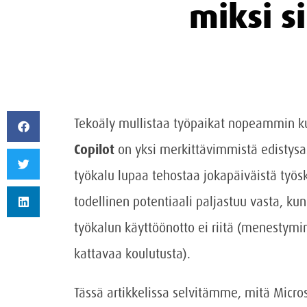
miksi si
Tekoäly mullistaa työpaikat nopeammin k
Copilot
on yksi merkittävimmistä edistysa
työkalu lupaa tehostaa jokapäiväistä työs
todellinen potentiaali paljastuu vasta, kun
työkalun käyttöönotto ei riitä (menestymin
kattavaa koulutusta).
Tässä artikkelissa selvitämme, mitä Microso