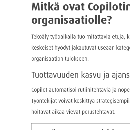
Mitkä ovat Copilot
organisaatiolle?
Tekoäly työpaikalla tuo mitattavia etuja, 
keskeiset hyödyt jakautuvat useaan katego
organisaation tulokseen.
Tuottavuuden kasvu ja ajan
Copilot automatisoi rutiinitehtäviä ja nop
Työntekijät voivat keskittyä strategisempi
hoitavat aikaa vievät perustehtävät.