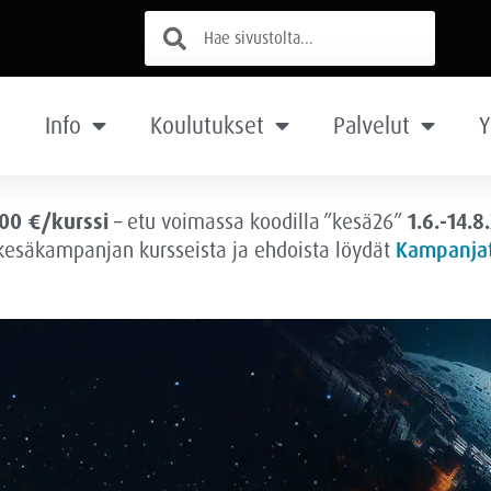
Info
Koulutukset
Palvelut
Y
00 €/kurssi
– etu voimassa
koodilla ”kesä26”
1.6.-14.8
 kesäkampanjan kursseista ja ehdoista löydät
Kampanjat