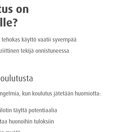
tus on
lle?
en tehokas käyttö vaatii syvempää
riittinen tekijä onnistuneessa
oulutusta
ongelmia, kun koulutus jätetään huomiotta:
lotin täyttä potentiaalia
taa huonoihin tuloksiin