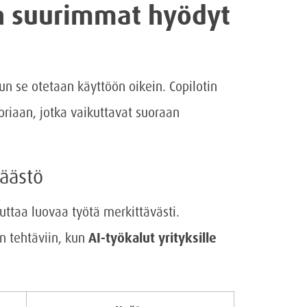
in suurimmat hyödyt
kun se otetaan käyttöön oikein. Copilotin
riaan, jotka vaikuttavat suoraan
säästö
euttaa luovaa työtä merkittävästi.
in tehtäviin, kun
AI-työkalut yrityksille