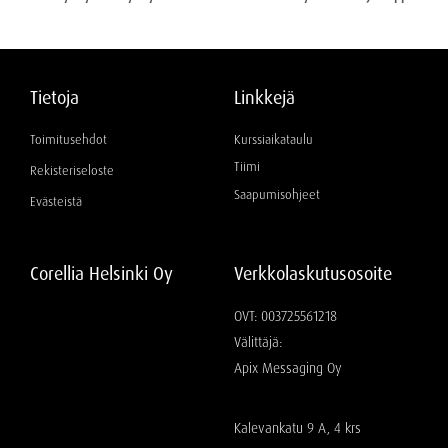
Tietoja
Linkkejä
Toimitusehdot
Kurssiaikataulu
Tiimi
Rekisteriseloste
Saapumisohjeet
Evästeistä
Corellia Helsinki Oy
Verkkolaskutusosoite
OVT: 003725561218
Välittäjä:
Apix Messaging Oy
Kalevankatu 9 A, 4 krs