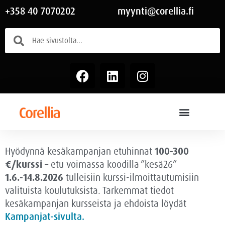
+358 40 7070202
myynti@corellia.fi
Hyödynnä kesäkampanjan etuhinnat
100-300
€/kurssi
– etu voimassa
koodilla ”kesä26”
1.6.-14.8.2026
tulleisiin kurssi-ilmoittautumisiin
valituista koulutuksista. Tarkemmat tiedot
kesäkampanjan kursseista ja ehdoista löydät
Kampanjat-sivulta.