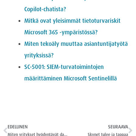
Copilot-chatista?
Mitkä ovat yleisimmät tietoturvariskit
Microsoft 365 -ympäristössä?
Miten tekoäly muuttaa asiantuntijatyötä
yrityksissä?
SC-5001: SIEM-turvatoimintojen
määrittäminen Microsoft Sentinelillä
EDELLINEN
SEURAAVA
Miten yritykset hyödyntävät dataa päätöksenteon tukena?
Skynet tulee ja tappaa