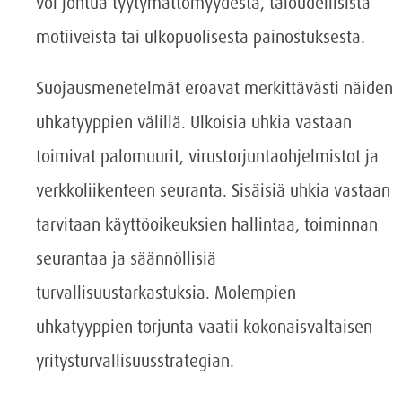
voi johtua tyytymättömyydestä, taloudellisista
motiiveista tai ulkopuolisesta painostuksesta.
Suojausmenetelmät eroavat merkittävästi näiden
uhkatyyppien välillä. Ulkoisia uhkia vastaan
toimivat palomuurit, virustorjuntaohjelmistot ja
verkkoliikenteen seuranta. Sisäisiä uhkia vastaan
tarvitaan käyttöoikeuksien hallintaa, toiminnan
seurantaa ja säännöllisiä
turvallisuustarkastuksia. Molempien
uhkatyyppien torjunta vaatii kokonaisvaltaisen
yritysturvallisuusstrategian.