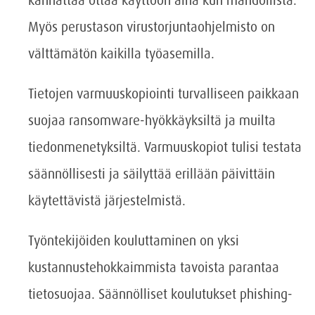
kannattaa ottaa käyttöön aina kun mahdollista.
Myös perustason virustorjuntaohjelmisto on
välttämätön kaikilla työasemilla.
Tietojen varmuuskopiointi turvalliseen paikkaan
suojaa ransomware-hyökkäyksiltä ja muilta
tiedonmenetyksiltä. Varmuuskopiot tulisi testata
säännöllisesti ja säilyttää erillään päivittäin
käytettävistä järjestelmistä.
Työntekijöiden kouluttaminen on yksi
kustannustehokkaimmista tavoista parantaa
tietosuojaa. Säännölliset koulutukset phishing-