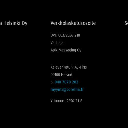
ia Helsinki Oy
Verkkolaskutusosoite
S
OVT: 003725561218
Välittäjä:
Apix Messaging Oy
Kalevankatu 9 A, 4 krs
00100 Helsinki
p.
040 7070 202
myynti@corellia.fi
Y-tunnus: 2556121-8