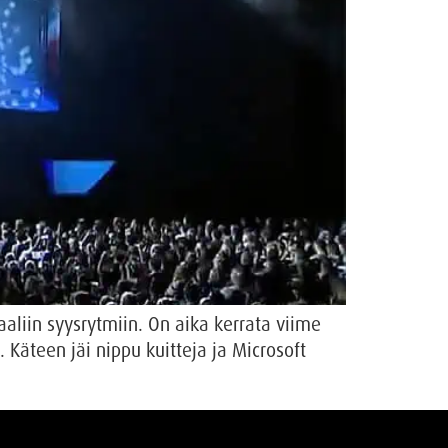
aaliin syysrytmiin. On aika kerrata viime
 Käteen jäi nippu kuitteja ja Microsoft