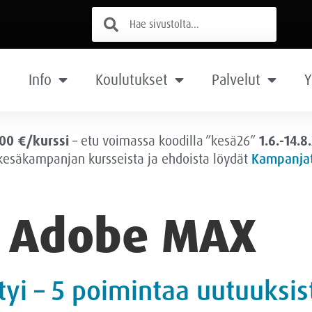
Info
Koulutukset
Palvelut
Y
00 €/kurssi
– etu voimassa
koodilla ”kesä26”
1.6.-14.8
 kesäkampanjan kursseista ja ehdoista löydät
Kampanjat
:
Adobe MAX
tyi – 5 poimintaa uutuuksis