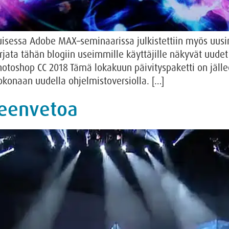
otuisessa Adobe MAX–seminaarissa julkistettiin myös uus
irjata tähän blogiin useimmille käyttäjille näkyvät uude
otoshop CC 2018 Tämä lokakuun päivityspaketti on jälle
konaan uudella ohjelmistoversiolla. […]
eenvetoa