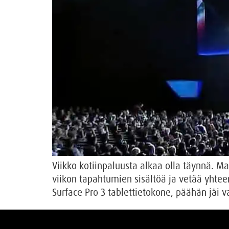
Viikko kotiinpaluusta alkaa olla täynnä. Mat
viikon tapahtumien sisältöä ja vetää yhteen
Surface Pro 3 tablettietokone, päähän jä