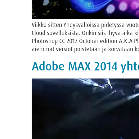
Viikko sitten Yhdysvalloissa pidetyssä vu
Cloud sovelluksista. Onkin siis hyvä aika k
Photoshop CC 2017 October edition A.K.A Ph
aiemmat versiot poistetaan ja korvataan ko
Adobe MAX 2014 yht