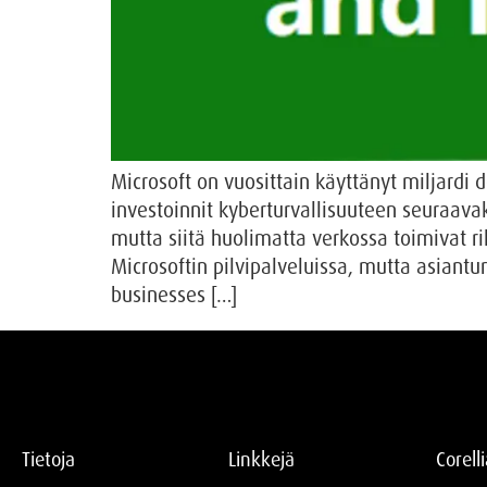
Microsoft on vuosittain käyttänyt miljardi 
investoinnit kyberturvallisuuteen seuraav
mutta siitä huolimatta verkossa toimivat r
Microsoftin pilvipalveluissa, mutta asiant
businesses […]
Tietoja
Linkkejä
Corell