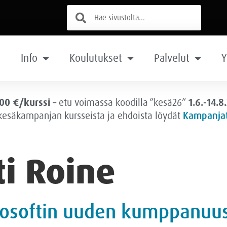
Info
Koulutukset
Palvelut
Y
00 €/kurssi
– etu voimassa
koodilla ”kesä26”
1.6.-14.8
 kesäkampanjan kursseista ja ehdoista löydät
Kampanjat
ti Roine
icrosoftin uuden kumppanu