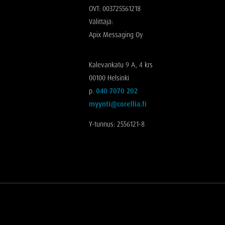
OVT: 003725561218
Välittäjä:
Apix Messaging Oy
Kalevankatu 9 A, 4 krs
00100 Helsinki
p.
040 7070 202
myynti@corellia.fi
Y-tunnus: 2556121-8