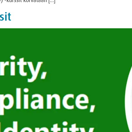
) -kurssit korvataan […]
sit