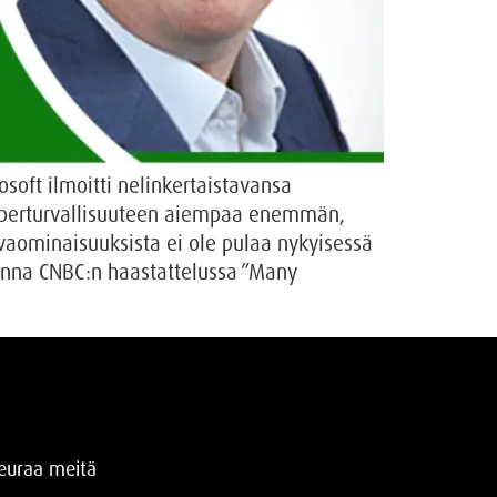
osoft ilmoitti nelinkertaistavansa
 kyberturvallisuuteen aiempaa enemmän,
rvaominaisuuksista ei ole pulaa nykyisessä
vuonna CNBC:n haastattelussa ”Many
euraa meitä