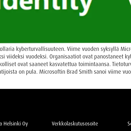
dollaria kyberturvallisuuteen. Viime vuoden syksyllä Micr
aksi viideksi vuodeksi. Organisaatiot ovat panostaneet
ikolliset ovat saaneet kasvatettua toimintaansa. Tietotu
untijoista on pula. Microsoftin Brad Smith sanoi viime 
ia Helsinki Oy
Verkkolaskutusosoite
S