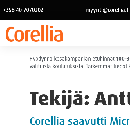
+358 40 7070202
myynti@corellia.fi
Hyödynnä kesäkampanjan etuhinnat
100-3
valituista koulutuksista. Tarkemmat tiedot
Tekijä:
Ant
Corellia saavutti M