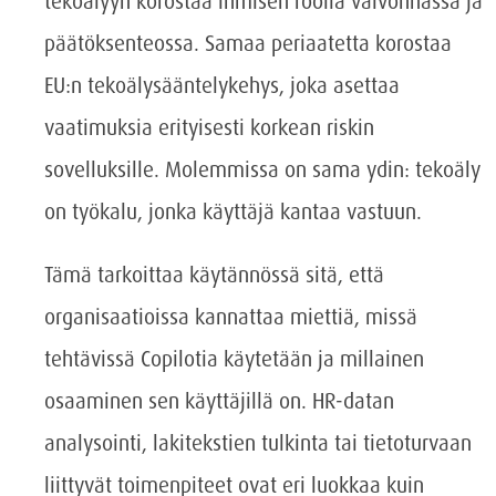
tekoälyyn korostaa ihmisen roolia valvonnassa ja
päätöksenteossa. Samaa periaatetta korostaa
EU:n tekoälysääntelykehys, joka asettaa
vaatimuksia erityisesti korkean riskin
sovelluksille. Molemmissa on sama ydin: tekoäly
on työkalu, jonka käyttäjä kantaa vastuun.
Tämä tarkoittaa käytännössä sitä, että
organisaatioissa kannattaa miettiä, missä
tehtävissä Copilotia käytetään ja millainen
osaaminen sen käyttäjillä on. HR-datan
analysointi, lakitekstien tulkinta tai tietoturvaan
liittyvät toimenpiteet ovat eri luokkaa kuin