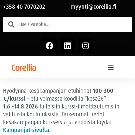
+358 40 7070202
myynti@corellia.fi
Hyödynnä kesäkampanjan etuhinnat
100-300
€/kurssi
– etu voimassa
koodilla ”kesä26”
1.6.-14.8.2026
tulleisiin kurssi-ilmoittautumisiin
valituista koulutuksista. Tarkemmat tiedot
kesäkampanjan kursseista ja ehdoista löydät
Kampanjat-sivulta.