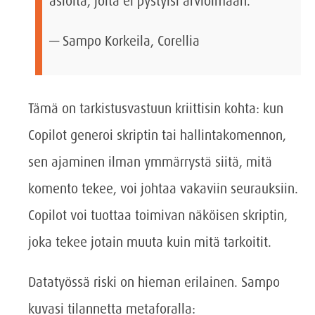
asioita, joita ei pystyisi arvioimaan.”
— Sampo Korkeila, Corellia
Tämä on tarkistusvastuun kriittisin kohta: kun
Copilot generoi skriptin tai hallintakomennon,
sen ajaminen ilman ymmärrystä siitä, mitä
komento tekee, voi johtaa vakaviin seurauksiin.
Copilot voi tuottaa toimivan näköisen skriptin,
joka tekee jotain muuta kuin mitä tarkoitit.
Datatyössä riski on hieman erilainen. Sampo
kuvasi tilannetta metaforalla: