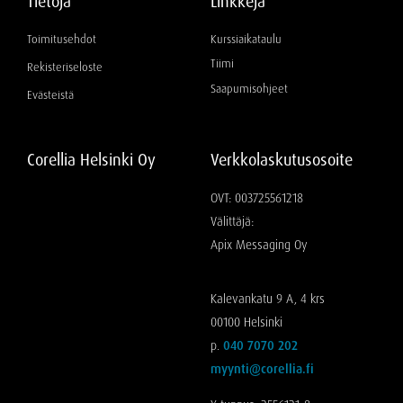
Tietoja
Linkkejä
Toimitusehdot
Kurssiaikataulu
Tiimi
Rekisteriseloste
Saapumisohjeet
Evästeistä
Corellia Helsinki Oy
Verkkolaskutusosoite
OVT: 003725561218
Välittäjä:
Apix Messaging Oy
Kalevankatu 9 A, 4 krs
00100 Helsinki
p.
040 7070 202
myynti@corellia.fi