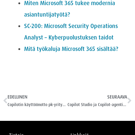
Miten Microsoft 365 tukee modernia
asiantuntijatyötä?
SC-200: Microsoft Security Operations
Analyst – Kyberpuolustuksen taidot
Mitä työkaluja Microsoft 365 sisältää?
EDELLINEN
SEURAAVA
Copilotin käyttöönotto pk-yrityksessä – askelmerkit, lisenssit ja sudenkuopat
Copilot Studio ja Copilot-agentit asiakaspalvelussa – käytännön toteutus