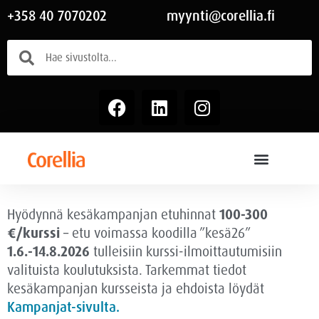
+358 40 7070202
myynti@corellia.fi
Hyödynnä kesäkampanjan etuhinnat
100-300
€/kurssi
– etu voimassa
koodilla ”kesä26”
1.6.-14.8.2026
tulleisiin kurssi-ilmoittautumisiin
valituista koulutuksista. Tarkemmat tiedot
kesäkampanjan kursseista ja ehdoista löydät
Kampanjat-sivulta.