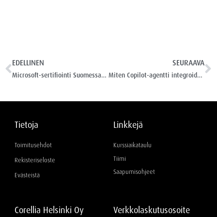
EDELLINEN
SEURAAVA
Microsoft-sertifiointi Suomessa – mikä sertifikaatti kannattaa hankkia 2026?
Miten Copilot-agentti integroidaan yrityksen olemassa oleviin järjestelmiin?
Tietoja
Linkkejä
Toimitusehdot
Kurssiaikataulu
Tiimi
Rekisteriseloste
Saapumisohjeet
Evästeistä
Corellia Helsinki Oy
Verkkolaskutusosoite