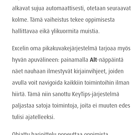
alkavat sujua automaattisesti, otetaan seuraavat
kolme. Tämä vaiheistus tekee oppimisesta
hallittavaa eikä ylikuormita muistia.
Excelin oma pikakuvakejärjestelmä tarjoaa myös
hyvän apuvälineen: painamalla
Alt
-näppäintä
näet nauhaan ilmestyvät kirjainvihjeet, joiden
avulla voit navigoida kaikkiin toimintoihin ilman
hiirtä. Tämä niin sanottu KeyTips-järjestelmä
paljastaa satoja toimintoja, joita ei muuten edes
tulisi ajatelleeksi.
Ohjattu harjoittelu nopeuttaa oppimista