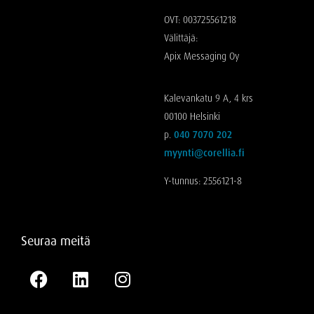
OVT: 003725561218
Välittäjä:
Apix Messaging Oy
Kalevankatu 9 A, 4 krs
00100 Helsinki
p.
040 7070 202
myynti@corellia.fi
Y-tunnus: 2556121-8
Seuraa meitä