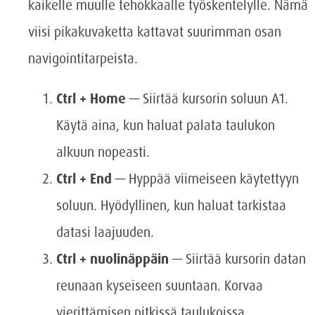
kaikelle muulle tehokkaalle työskentelylle. Nämä
viisi pikakuvaketta kattavat suurimman osan
navigointitarpeista.
Ctrl + Home
— Siirtää kursorin soluun A1.
Käytä aina, kun haluat palata taulukon
alkuun nopeasti.
Ctrl + End
— Hyppää viimeiseen käytettyyn
soluun. Hyödyllinen, kun haluat tarkistaa
datasi laajuuden.
Ctrl + nuolinäppäin
— Siirtää kursorin datan
reunaan kyseiseen suuntaan. Korvaa
vierittämisen pitkissä taulukoissa.