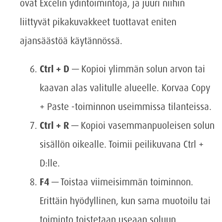
ovat Excelin ydintoimintoja, ja juuri niihin
liittyvät pikakuvakkeet tuottavat eniten
ajansäästöä käytännössä.
Ctrl + D
— Kopioi ylimmän solun arvon tai
kaavan alas valitulle alueelle. Korvaa Copy
+ Paste -toiminnon useimmissa tilanteissa.
Ctrl + R
— Kopioi vasemmanpuoleisen solun
sisällön oikealle. Toimii peilikuvana Ctrl +
D:lle.
F4
— Toistaa viimeisimmän toiminnon.
Erittäin hyödyllinen, kun sama muotoilu tai
toiminto toistetaan useaan soluun.