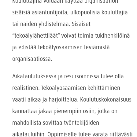
Kouluttajina voidaan käyttää organisaation
sisäisiä asiantuntijoita, ulkopuolisia kouluttajia
tai näiden yhdistelmää. Sisäiset
”tekoälylähettiläät” voivat toimia tukihenkilöinä
ja edistää tekoälyosaamisen leviämistä
organisaatiossa.
Aikataulutuksessa ja resursoinnissa tulee olla
realistinen. Tekoälyosaamisen kehittäminen
vaatii aikaa ja harjoittelua. Koulutuskokonaisuus
kannattaa jakaa pienempiin osiin, jotka on
mahdollista sovittaa työntekijöiden
aikatauluihin. Oppimiselle tulee varata riittävästi