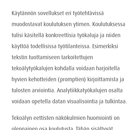
Käytännön sovellukset eri työtehtävissä
muodostavat koulutuksen ytimen. Koulutuksessa
tulisi käsitellä konkreettisia työkaluja ja niiden
käyttöä todellisissa työtilanteissa. Esimerkiksi
tekstin tuottamiseen tarkoitettujen
tekoälytyökalujen kohdalla voidaan harjoitella
hyvien kehotteiden (promptien) kirjoittamista ja
tulosten arviointia. Analytiikkatyökalujen osalta
voidaan opetella datan visualisointia ja tulkintaa.
Tekoälyn eettisten näkökulmien huomiointi on
olennainen osa koulutusta. Tähän sisältyvät