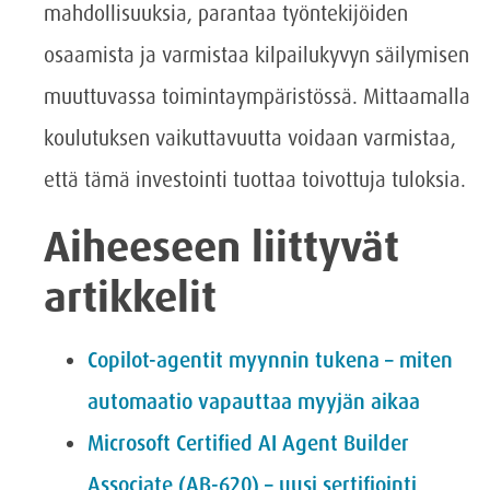
mahdollisuuksia, parantaa työntekijöiden
osaamista ja varmistaa kilpailukyvyn säilymisen
muuttuvassa toimintaympäristössä. Mittaamalla
koulutuksen vaikuttavuutta voidaan varmistaa,
että tämä investointi tuottaa toivottuja tuloksia.
Aiheeseen liittyvät
artikkelit
Copilot-agentit myynnin tukena – miten
automaatio vapauttaa myyjän aikaa
Microsoft Certified AI Agent Builder
Associate (AB-620) – uusi sertifiointi