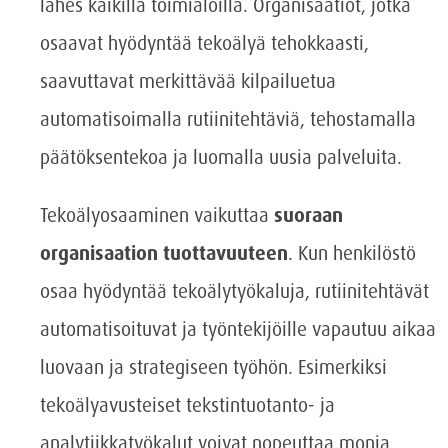
lähes kaikilla toimialoilla. Organisaatiot, jotka
osaavat hyödyntää tekoälyä tehokkaasti,
saavuttavat merkittävää kilpailuetua
automatisoimalla rutiinitehtäviä, tehostamalla
päätöksentekoa ja luomalla uusia palveluita.
Tekoälyosaaminen vaikuttaa
suoraan
organisaation tuottavuuteen
. Kun henkilöstö
osaa hyödyntää tekoälytyökaluja, rutiinitehtävät
automatisoituvat ja työntekijöille vapautuu aikaa
luovaan ja strategiseen työhön. Esimerkiksi
tekoälyavusteiset tekstintuotanto- ja
analytiikkatyökalut voivat nopeuttaa monia