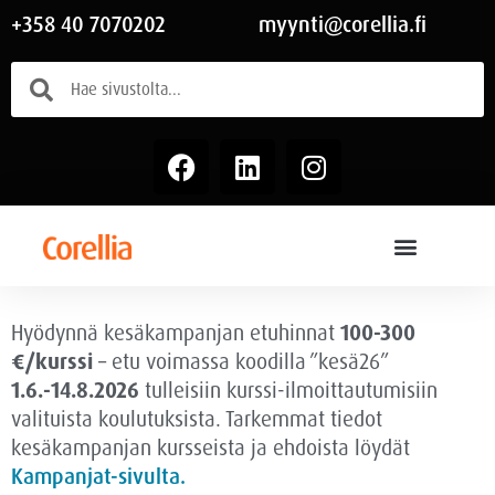
+358 40 7070202
myynti@corellia.fi
Hyödynnä kesäkampanjan etuhinnat
100-300
€/kurssi
– etu voimassa
koodilla ”kesä26”
1.6.-14.8.2026
tulleisiin kurssi-ilmoittautumisiin
valituista koulutuksista. Tarkemmat tiedot
kesäkampanjan kursseista ja ehdoista löydät
Kampanjat-sivulta.