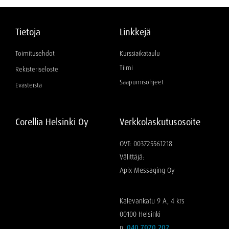
Tietoja
Linkkejä
Toimitusehdot
Kurssiaikataulu
Tiimi
Rekisteriseloste
Saapumisohjeet
Evästeistä
Corellia Helsinki Oy
Verkkolaskutusosoite
OVT: 003725561218
Välittäjä:
Apix Messaging Oy
Kalevankatu 9 A, 4 krs
00100 Helsinki
p.
040 7070 202