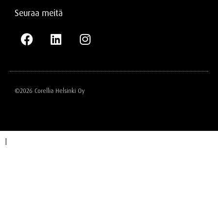
Seuraa meitä
©2026 Corellia Helsinki Oy
I