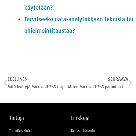
käytetään?
Tarvitseeko data-analytiikkaan teknistä tai
ohjelmointitaustaa?
EDELLINEN
SEURAAVA
Mitä hyötyjä Microsoft 365 tarjoaa yrityksille?
Miten Microsoft 365 parantaa tuottavuutta?
Tietoja
Linkkejä
Toimitusehdot
Kurssiaikataulu