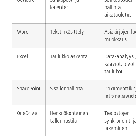
kalenteri
hallinta,
aikataulutus
Word
Tekstinkäsittely
Asiakirjojen lu
muokkaus
Excel
Taulukkolaskenta
Data-analyysi,
kaaviot, pivot
taulukot
SharePoint
Sisällönhallinta
Dokumenttikirj
intranetsivust
OneDrive
Henkilökohtainen
Tiedostojen
tallennustila
synkronointi j
jakaminen