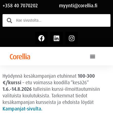
+358 40 7070202
myynti@corellia.fi
Hyödynnä kesäkampanjan etuhinnat
100-300
€/kurssi
– etu voimassa
koodilla ”kesä26”
1.6.-14.8.2026
tulleisiin kurssi-ilmoittautumisiin
valituista koulutuksista. Tarkemmat tiedot
kesäkampanjan kursseista ja ehdoista löydät
Kampanjat-sivulta.