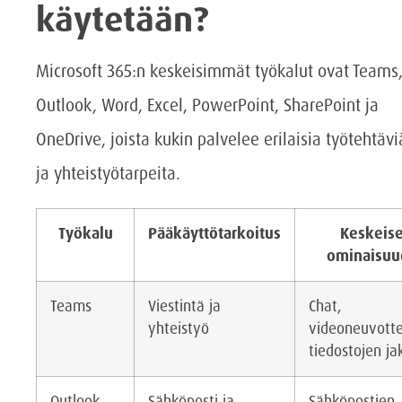
käytetään?
Microsoft 365:n keskeisimmät työkalut ovat Teams
Outlook, Word, Excel, PowerPoint, SharePoint ja
OneDrive, joista kukin palvelee erilaisia työtehtävi
ja yhteistyötarpeita.
Työkalu
Pääkäyttötarkoitus
Keskeise
ominaisuu
Teams
Viestintä ja
Chat,
yhteistyö
videoneuvotte
tiedostojen ja
Outlook
Sähköposti ja
Sähköpostien