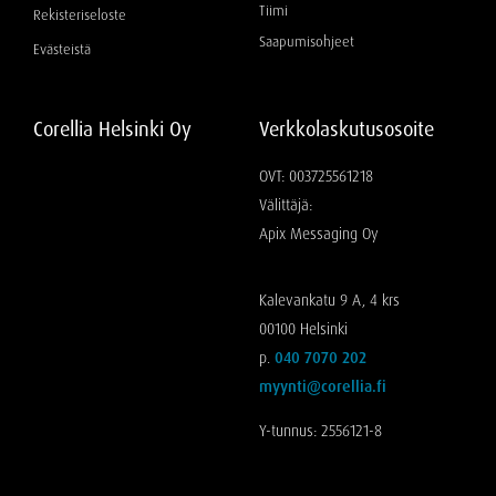
Tiimi
Rekisteriseloste
Saapumisohjeet
Evästeistä
Corellia Helsinki Oy
Verkkolaskutusosoite
OVT: 003725561218
Välittäjä:
Apix Messaging Oy
Kalevankatu 9 A, 4 krs
00100 Helsinki
p.
040 7070 202
myynti@corellia.fi
Y-tunnus: 2556121-8