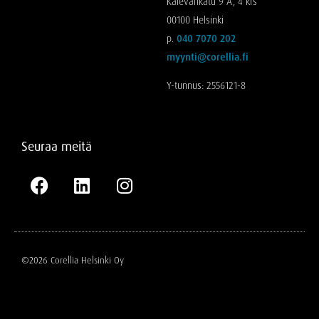
Kalevankatu 9 A, 4 krs
00100 Helsinki
p.
040 7070 202
myynti@corellia.fi
Y-tunnus: 2556121-8
Seuraa meitä
©2026 Corellia Helsinki Oy