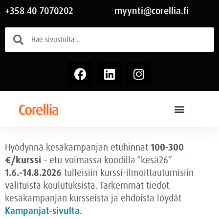
+358 40 7070202
myynti@corellia.fi
Hyödynnä kesäkampanjan etuhinnat
100-300
€/kurssi
– etu voimassa
koodilla ”kesä26”
1.6.-14.8.2026
tulleisiin kurssi-ilmoittautumisiin
valituista koulutuksista. Tarkemmat tiedot
kesäkampanjan kursseista ja ehdoista löydät
Kampanjat-sivulta.