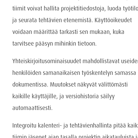
tiimit voivat hallita projektitiedostoja, luoda työtil
ja seurata tehtävien etenemistä. Käyttöoikeudet
voidaan määrittää tarkasti sen mukaan, kuka
tarvitsee pääsyn mihinkin tietoon.
Yhteiskirjoitusominaisuudet mahdollistavat useide
henkilöiden samanaikaisen työskentelyn samassa
dokumentissa. Muutokset näkyvät välittömästi
kaikille käyttäjille, ja versiohistoria säilyy
automaattisesti.
Integroitu kalenteri- ja tehtävienhallinta pitää kaik
tiimin jäsenet ajan tasalla projektin aikatauluista j