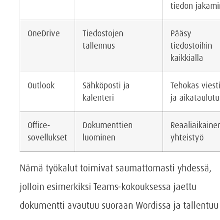
tiedon jakam
OneDrive
Tiedostojen
Pääsy
tallennus
tiedostoihin
kaikkialla
Outlook
Sähköposti ja
Tehokas viest
kalenteri
ja aikataulutu
Office-
Dokumenttien
Reaaliaikaine
sovellukset
luominen
yhteistyö
Nämä työkalut toimivat saumattomasti yhdessä,
jolloin esimerkiksi Teams-kokouksessa jaettu
dokumentti avautuu suoraan Wordissa ja tallentuu