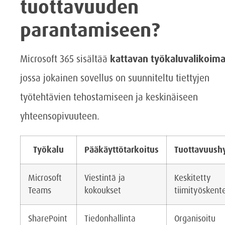
tuottavuuden
parantamiseen?
Microsoft 365 sisältää
kattavan työkaluvalikoim
jossa jokainen sovellus on suunniteltu tiettyjen
työtehtävien tehostamiseen ja keskinäiseen
yhteensopivuuteen.
Työkalu
Pääkäyttötarkoitus
Tuottavuush
Microsoft
Viestintä ja
Keskitetty
Teams
kokoukset
tiimityöskent
SharePoint
Tiedonhallinta
Organisoitu