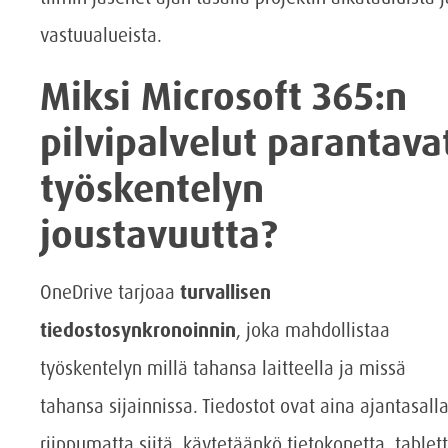
vastuualueista.
Miksi Microsoft 365:n
pilvipalvelut parantava
työskentelyn
joustavuutta?
OneDrive tarjoaa
turvallisen
tiedostosynkronoinnin
, joka mahdollistaa
työskentelyn millä tahansa laitteella ja missä
tahansa sijainnissa. Tiedostot ovat aina ajantasall
riippumatta siitä, käytetäänkö tietokonetta, tablett