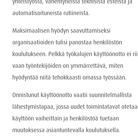
yhteistyöstä, vähentyneistä teknisistä esteistä ja
automatisoituneista rutiineista.
Maksimaalisen hyödyn saavuttamiseksi
organisaatioiden tulisi panostaa henkilöstön
koulutukseen. Pelkkä työkalujen käyttöönotto ei rii
vaan työntekijöiden on ymmärrettävä, miten
hyödyntää niitä tehokkaasti omassa työssään.
Onnistunut käyttöönotto vaatii suunnitelmallista
lähestymistapaa, jossa uudet toimintatavat otetaa
käyttöön vaiheittain ja henkilöstöä tuetaan
muutoksessa asiantuntevalla koulutuksella.