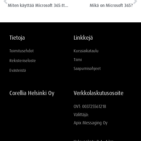
Miten käyttää Microsoft 365:ttä tehokkaasti?
Mikä on Microsoft 365?
Tietoja
Linkkejä
Toimitusehdot
Kurssiaikataulu
Tiimi
Rekisteriseloste
Saapumisohjeet
Evästeistä
Corellia Helsinki Oy
Verkkolaskutusosoite
OVT: 003725561218
Välittäjä:
Apix Messaging Oy