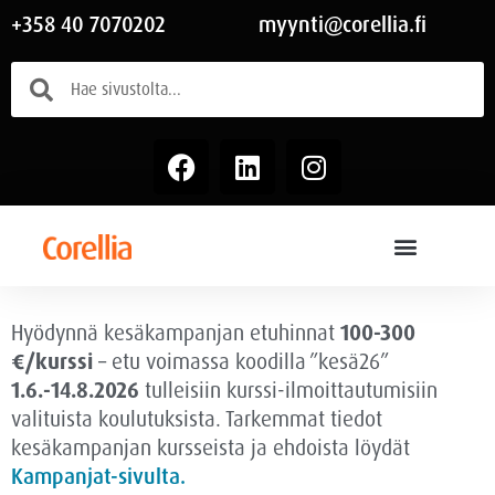
+358 40 7070202
myynti@corellia.fi
Hyödynnä kesäkampanjan etuhinnat
100-300
€/kurssi
– etu voimassa
koodilla ”kesä26”
1.6.-14.8.2026
tulleisiin kurssi-ilmoittautumisiin
valituista koulutuksista. Tarkemmat tiedot
kesäkampanjan kursseista ja ehdoista löydät
Kampanjat-sivulta.