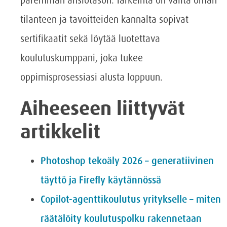
paremman ansiotason. Tärkeintä on valita oman
tilanteen ja tavoitteiden kannalta sopivat
sertifikaatit sekä löytää luotettava
koulutuskumppani, joka tukee
oppimisprosessiasi alusta loppuun.
Aiheeseen liittyvät
artikkelit
Photoshop tekoäly 2026 – generatiivinen
täyttö ja Firefly käytännössä
Copilot-agenttikoulutus yritykselle – miten
räätälöity koulutuspolku rakennetaan