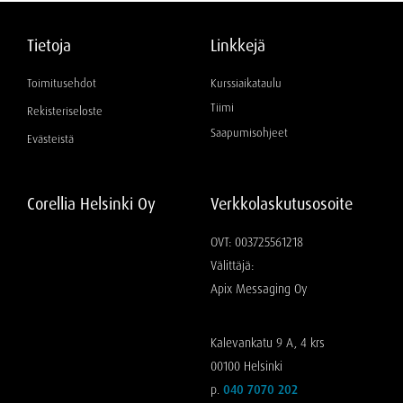
Tietoja
Linkkejä
Toimitusehdot
Kurssiaikataulu
Tiimi
Rekisteriseloste
Saapumisohjeet
Evästeistä
Corellia Helsinki Oy
Verkkolaskutusosoite
OVT: 003725561218
Välittäjä:
Apix Messaging Oy
Kalevankatu 9 A, 4 krs
00100 Helsinki
p.
040 7070 202