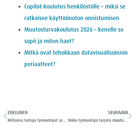
Copilot-koulutus henkilöstölle – miksi se
ratkaisee käyttöönoton onnistumisen
Muutosturvakoulutus 2026 – kenelle se
sopii ja miten haet?
Mitkä ovat tehokkaan datavisualisoinnin
periaatteet?
EDELLINEN
SEURAAVA
Millaisia taitoja työnantajat arvostavat uranvaihdossa IT-tehtäviin?
Voiko työnantaja tarjota muutosturvakoulutusta koko henkilöstölle?