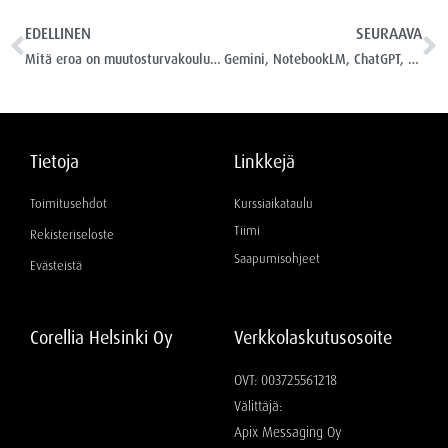
EDELLINEN
SEURAAVA
Mitä eroa on muutosturvakoulutuksella ja tavallisella koulutuksella?
Gemini, NotebookLM, ChatGPT, Claude ja Le Chat – uudet koulutukset nyt Corelliassa
Tietoja
Linkkejä
Toimitusehdot
Kurssiaikataulu
Tiimi
Rekisteriseloste
Saapumisohjeet
Evästeistä
Corellia Helsinki Oy
Verkkolaskutusosoite
OVT: 003725561218
Välittäjä:
Apix Messaging Oy