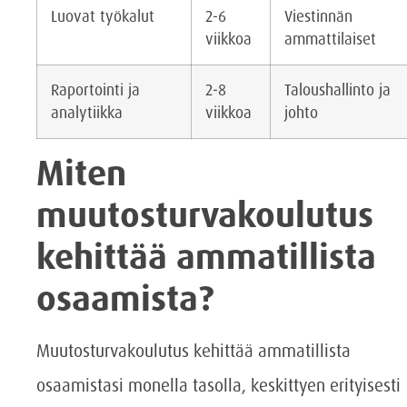
Luovat työkalut
2-6
Viestinnän
viikkoa
ammattilaiset
Raportointi ja
2-8
Taloushallinto ja
analytiikka
viikkoa
johto
Miten
muutosturvakoulutus
kehittää ammatillista
osaamista?
Muutosturvakoulutus kehittää ammatillista
osaamistasi monella tasolla, keskittyen erityisesti