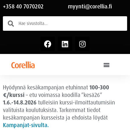
+358 40 7070202
myynti@corellia.fi
Hyödynnä kesäkampanjan etuhinnat
100-300
€/kurssi
– etu voimassa
koodilla ”kesä26”
1.6.-14.8.2026
tulleisiin kurssi-ilmoittautumisiin
valituista koulutuksista. Tarkemmat tiedot
kesäkampanjan kursseista ja ehdoista löydät
Kampanjat-sivulta.