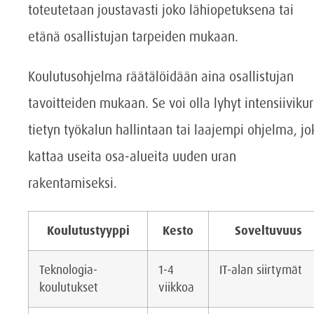
toteutetaan joustavasti joko lähiopetuksena tai
etänä osallistujan tarpeiden mukaan.
Koulutusohjelma räätälöidään aina osallistujan
tavoitteiden mukaan. Se voi olla lyhyt intensiivikur
tietyn työkalun hallintaan tai laajempi ohjelma, jo
kattaa useita osa-alueita uuden uran
rakentamiseksi.
Koulutustyyppi
Kesto
Soveltuvuus
Teknologia-
1-4
IT-alan siirtymät
koulutukset
viikkoa