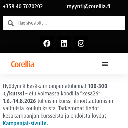
+358 40 7070202
myynti@corellia.fi
Hyödynnä kesäkampanjan etuhinnat
100-300
€/kurssi
– etu voimassa
koodilla ”kesä26”
1.6.-14.8.2026
tulleisiin kurssi-ilmoittautumisiin
valituista koulutuksista. Tarkemmat tiedot
kesäkampanjan kursseista ja ehdoista löydät
Kampanjat-sivulta.