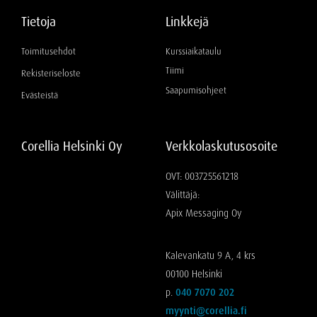
Tietoja
Linkkejä
Toimitusehdot
Kurssiaikataulu
Tiimi
Rekisteriseloste
Saapumisohjeet
Evästeistä
Corellia Helsinki Oy
Verkkolaskutusosoite
OVT: 003725561218
Välittäjä:
Apix Messaging Oy
Kalevankatu 9 A, 4 krs
00100 Helsinki
p.
040 7070 202
myynti@corellia.fi