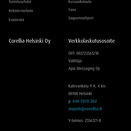
Toimitusehdot
Kurssiaikataulu
Tiimi
Rekisteriseloste
Saapumisohjeet
Evästeistä
Corellia Helsinki Oy
Verkkolaskutusosoite
OVT: 003725561218
Välittäjä:
Apix Messaging Oy
Kalevankatu 9 A, 4 krs
00100 Helsinki
p.
040 7070 202
myynti@corellia.fi
Y-tunnus: 2556121-8