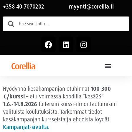
+358 40 7070202
myynti@corellia.fi
Hyödynnä kesäkampanjan etuhinnat
100-300
€/kurssi
– etu voimassa
koodilla ”kesä26”
1.6.-14.8.2026
tulleisiin kurssi-ilmoittautumisiin
valituista koulutuksista. Tarkemmat tiedot
kesäkampanjan kursseista ja ehdoista löydät
Kampanjat-sivulta.