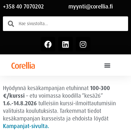
+358 40 7070202
myynti@corellia.fi
Hyödynnä kesäkampanjan etuhinnat
100-300
€/kurssi
– etu voimassa
koodilla ”kesä26”
1.6.-14.8.2026
tulleisiin kurssi-ilmoittautumisiin
valituista koulutuksista. Tarkemmat tiedot
kesäkampanjan kursseista ja ehdoista löydät
Kampanjat-sivulta.