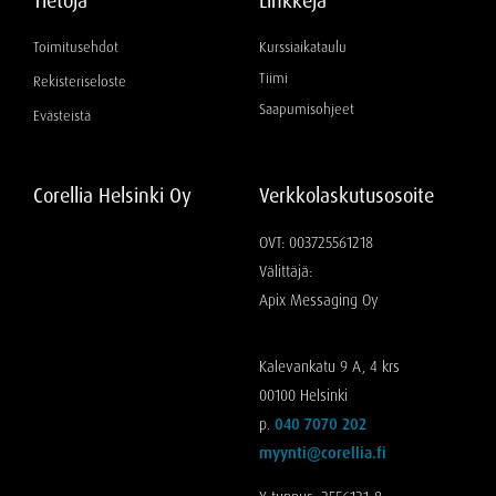
Tietoja
Linkkejä
Toimitusehdot
Kurssiaikataulu
Tiimi
Rekisteriseloste
Saapumisohjeet
Evästeistä
Corellia Helsinki Oy
Verkkolaskutusosoite
OVT: 003725561218
Välittäjä:
Apix Messaging Oy
Kalevankatu 9 A, 4 krs
00100 Helsinki
p.
040 7070 202
myynti@corellia.fi