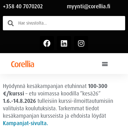
+358 40 7070202
myynti@corellia.fi
Hyödynnä kesäkampanjan etuhinnat
100-300
€/kurssi
– etu voimassa
koodilla ”kesä26”
1.6.-14.8.2026
tulleisiin kurssi-ilmoittautumisiin
valituista koulutuksista. Tarkemmat tiedot
kesäkampanjan kursseista ja ehdoista löydät
Kampanjat-sivulta.