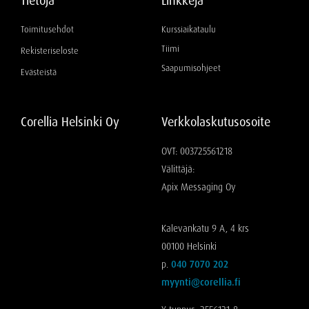
Tietoja
Linkkejä
Toimitusehdot
Kurssiaikataulu
Tiimi
Rekisteriseloste
Saapumisohjeet
Evästeistä
Corellia Helsinki Oy
Verkkolaskutusosoite
OVT: 003725561218
Välittäjä:
Apix Messaging Oy
Kalevankatu 9 A, 4 krs
00100 Helsinki
p.
040 7070 202
myynti@corellia.fi