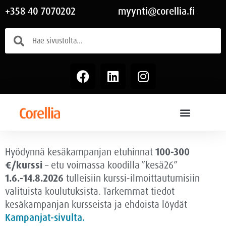
+358 40 7070202
myynti@corellia.fi
Hyödynnä kesäkampanjan etuhinnat
100-300
€/kurssi
– etu voimassa
koodilla ”kesä26”
1.6.-14.8.2026
tulleisiin kurssi-ilmoittautumisiin
valituista koulutuksista. Tarkemmat tiedot
kesäkampanjan kursseista ja ehdoista löydät
Kampanjat-sivulta.