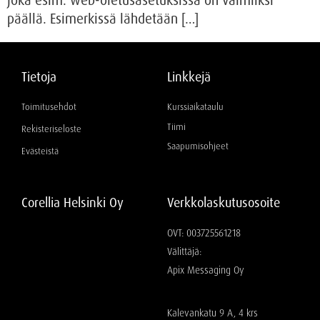
joka esim. web-oletusasetuksissa on valmiiksi
päällä. Esimerkissä lähdetään […]
Tietoja
Linkkejä
Toimitusehdot
Kurssiaikataulu
Tiimi
Rekisteriseloste
Saapumisohjeet
Evästeistä
Corellia Helsinki Oy
Verkkolaskutusosoite
OVT: 003725561218
Välittäjä:
Apix Messaging Oy
Kalevankatu 9 A, 4 krs