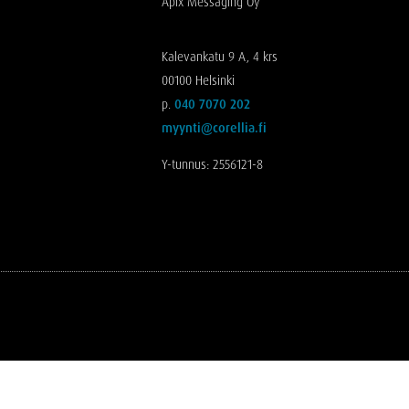
Apix Messaging Oy
Kalevankatu 9 A, 4 krs
00100 Helsinki
p.
040 7070 202
myynti@corellia.fi
Y-tunnus: 2556121-8