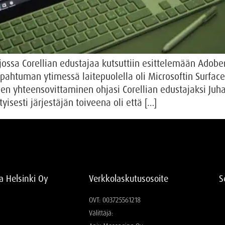
 jossa Corellian edustajaa kutsuttiin esittelemään Adobe
pahtuman ytimessä laitepuolella oli Microsoftin Surface
n yhteensovittaminen ohjasi Corellian edustajaksi Juhan
tyisesti järjestäjän toiveena oli että […]
ia Helsinki Oy
Verkkolaskutusosoite
S
OVT: 003725561218
Välittäjä: