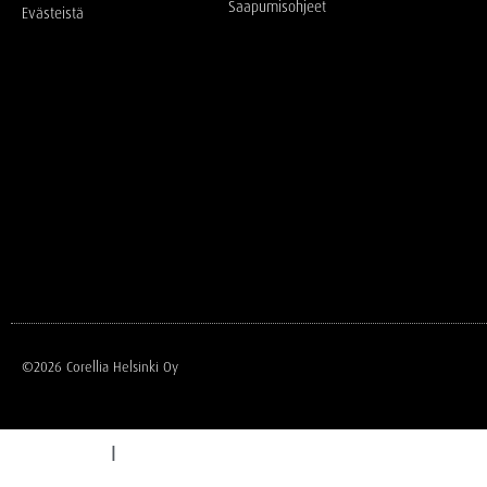
Saapumisohjeet
Evästeistä
©2026 Corellia Helsinki Oy
I