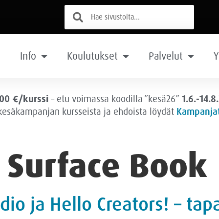
Info
Koulutukset
Palvelut
Y
00 €/kurssi
– etu voimassa
koodilla ”kesä26”
1.6.-14.8
 kesäkampanjan kursseista ja ehdoista löydät
Kampanjat
:
Surface Book
udio ja Hello Creators! – ta