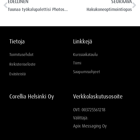
EDELLINEN
SEURAAVA
Tuunaa työkalupalettisi Photoshopissa
Hakukoneoptimointiopas
Tietoja
Linkkejä
Toimitusehdot
Kurssiaikataulu
Tiimi
Rekisteriseloste
Saapumisohjeet
Evästeistä
Corellia Helsinki Oy
Verkkolaskutusosoite
OVT: 003725561218
Välittäjä:
Apix Messaging Oy