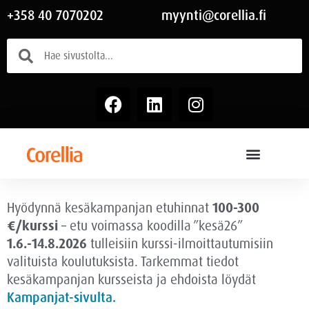
+358 40 7070202
myynti@corellia.fi
Hyödynnä kesäkampanjan etuhinnat
100-300
€/kurssi
– etu voimassa
koodilla ”kesä26”
1.6.-14.8.2026
tulleisiin kurssi-ilmoittautumisiin
valituista koulutuksista. Tarkemmat tiedot
kesäkampanjan kursseista ja ehdoista löydät
Kampanjat-sivulta.