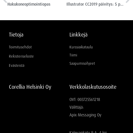
Hakukoneoptimointiopas
Illustrator CC2019 päivitys: 5 parasta uutta asiaa
Tietoja
Linkkejä
Toimitusehdot
Kurssiaikataulu
Tiimi
Rekisteriseloste
Saapumisohjeet
Evästeistä
Corellia Helsinki Oy
Verkkolaskutusosoite
OVT: 003725561218
Välittäjä:
Apix Messaging Oy
Kalevankatu 9 A, 4 krs