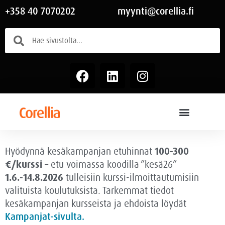
+358 40 7070202
myynti@corellia.fi
Hyödynnä kesäkampanjan etuhinnat
100-300
€/kurssi
– etu voimassa
koodilla ”kesä26”
1.6.-14.8.2026
tulleisiin kurssi-ilmoittautumisiin
valituista koulutuksista. Tarkemmat tiedot
kesäkampanjan kursseista ja ehdoista löydät
Kampanjat-sivulta.