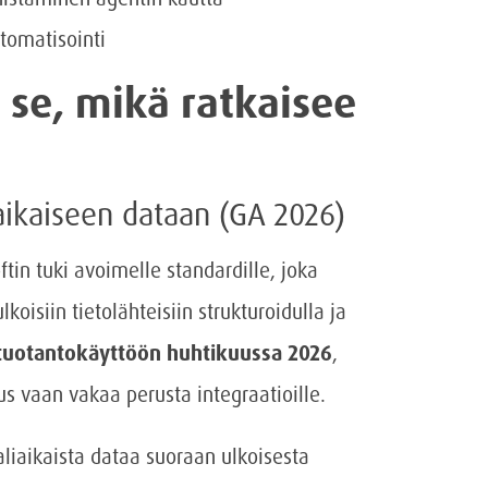
tomatisointi
 se, mikä ratkaisee
aikaiseen dataan (GA 2026)
tin tuki avoimelle standardille, joka
oisiin tietolähteisiin strukturoidulla ja
n tuotantokäyttöön huhtikuussa 2026
,
s vaan vakaa perusta integraatioille.
aliaikaista dataa suoraan ulkoisesta