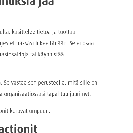
nnuksia jää
ltä, käsittelee tietoa ja tuottaa
ärjestelmässäsi lukee tänään. Se ei osaa
arastosaldoja tai käynnistää
. Se vastaa sen perusteella, mitä sille on
ä organisaatiossasi tapahtuu juuri nyt.
ionit kurovat umpeen.
actionit