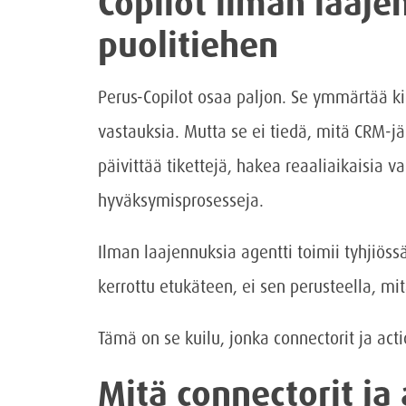
Copilot ilman laaje
puolitiehen
Perus-Copilot osaa paljon. Se ymmärtää kie
vastauksia. Mutta se ei tiedä, mitä CRM-j
päivittää tikettejä, hakea reaaliaikaisia v
hyväksymisprosesseja.
Ilman laajennuksia agentti toimii tyhjiössä
kerrottu etukäteen, ei sen perusteella, mit
Tämä on se kuilu, jonka connectorit ja act
Mitä connectorit ja 