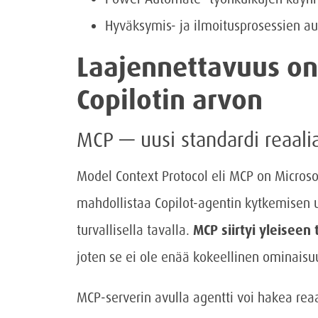
Hyväksymis- ja ilmoitusprosessien au
Laajennettavuus on
Copilotin arvon
MCP — uusi standardi reaali
Model Context Protocol eli MCP on Microsof
mahdollistaa Copilot-agentin kytkemisen ulk
turvallisella tavalla.
MCP siirtyi yleisee
joten se ei ole enää kokeellinen ominaisuu
MCP-serverin avulla agentti voi hakea rea