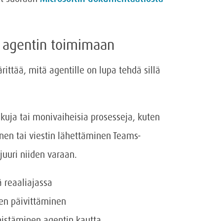
a agentin toimimaan
rittää, mitä agentille on lupa tehdä sillä
akuja tai monivaiheisia prosesseja, kuten
en tai viestin lähettäminen Teams-
juuri niiden varaan.
ä reaaliajassa
en päivittäminen
istäminen agentin kautta