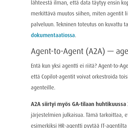
lähteestä ilman, että data täytyy ensin k
merkittävä muutos siihen, miten agentit l
palveluun. Tekninen toteutus on kuvattu
dokumentaatiossa
.
Agent-to-Agent (A2A) — age
Entä kun yksi agentti ei riitä? Agent-to-Ag
että Copilot-agentit voivat orkestroida toi
agenteille.
A2A siirtyi myös GA-tilaan huhtikuussa
järjestelmien julkaisua. Tämä tarkoittaa, e
esimerkiksi HR-agentti pyytää IT-agentilta