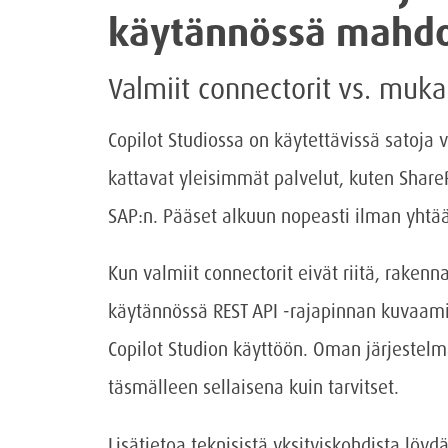
käytännössä mahdol
Valmiit connectorit vs. muka
Copilot Studiossa on käytettävissä satoja 
kattavat yleisimmät palvelut, kuten Share
SAP:n. Pääset alkuun nopeasti ilman yhtää
Kun valmiit connectorit eivät riitä, raken
käytännössä REST API -rajapinnan kuvaami
Copilot Studion käyttöön. Oman järjestelmä
täsmälleen sellaisena kuin tarvitset.
Lisätietoa teknisistä yksityiskohdista löy