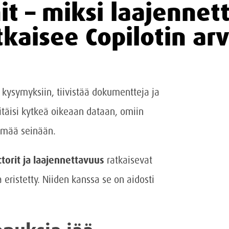
it – miksi laajenne
tkaisee Copilotin ar
 kysymyksiin, tiivistää dokumentteja ja
täisi kytkeä oikeaan dataan, omiin
örmää seinään.
torit ja laajennettavuus
ratkaisevat
 eristetty. Niiden kanssa se on aidosti