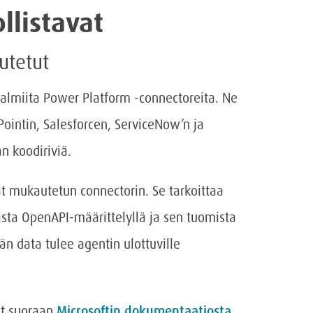
listavat
utetut
valmiita Power Platform -connectoreita. Ne
Pointin, Salesforcen, ServiceNow’n ja
n koodiriviä.
nat mukautetun connectorin. Se tarkoittaa
sta OpenAPI-määrittelyllä ja sen tuomista
n data tulee agentin ulottuville
dät suoraan
Microsoftin dokumentaatiosta