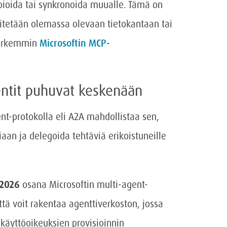
opioida tai synkronoida muualle. Tämä on
iitetään olemassa olevaan tietokantaan tai
 tarkemmin
Microsoftin MCP-
ntit puhuvat keskenään
ent-protokolla eli A2A mahdollistaa sen,
siaan ja delegoida tehtäviä erikoistuneille
 2026
osana Microsoftin multi-agent-
ttä voit rakentaa agenttiverkoston, jossa
 käyttöoikeuksien provisioinnin