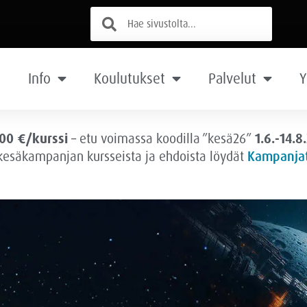
Info
Koulutukset
Palvelut
Y
00 €/kurssi
– etu voimassa
koodilla ”kesä26”
1.6.-14.8
 kesäkampanjan kursseista ja ehdoista löydät
Kampanjat