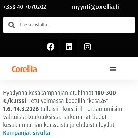
+358 40 7070202
myynti@corellia.fi
Hyödynnä kesäkampanjan etuhinnat
100-300
€/kurssi
– etu voimassa
koodilla ”kesä26”
1.6.-14.8.2026
tulleisiin kurssi-ilmoittautumisiin
valituista koulutuksista. Tarkemmat tiedot
kesäkampanjan kursseista ja ehdoista löydät
Kampanjat-sivulta.