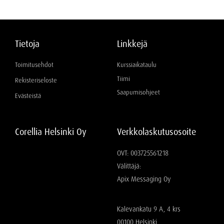
Tietoja
Linkkejä
Toimitusehdot
Kurssiaikataulu
Tiimi
Rekisteriseloste
Saapumisohjeet
Evästeistä
Corellia Helsinki Oy
Verkkolaskutusosoite
OVT: 003725561218
Välittäjä:
Apix Messaging Oy
Kalevankatu 9 A, 4 krs
00100 Helsinki