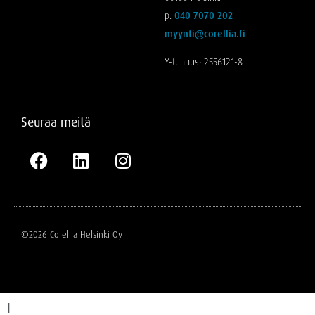
p.
040 7070 202
myynti@corellia.fi
Y-tunnus: 2556121-8
Seuraa meitä
©2026 Corellia Helsinki Oy
I