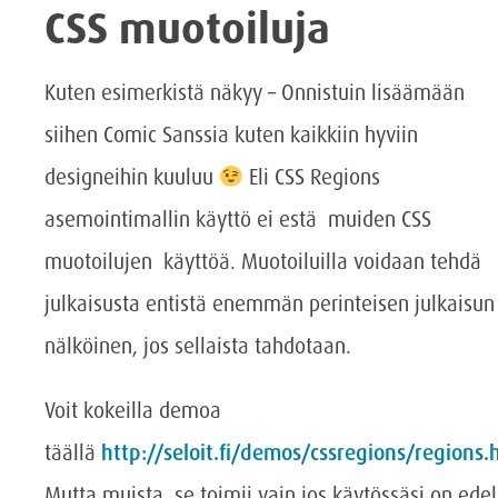
CSS muotoiluja
Kuten esimerkistä näkyy – Onnistuin lisäämään
siihen Comic Sanssia kuten kaikkiin hyviin
designeihin kuuluu
Eli CSS Regions
asemointimallin käyttö ei estä muiden CSS
muotoilujen käyttöä. Muotoiluilla voidaan tehdä
julkaisusta entistä enemmän perinteisen julkaisun
nälköinen, jos sellaista tahdotaan.
Voit kokeilla demoa
täällä
http://seloit.fi/demos/cssregions/regions.
Mutta muista, se toimii vain jos käytössäsi on edel