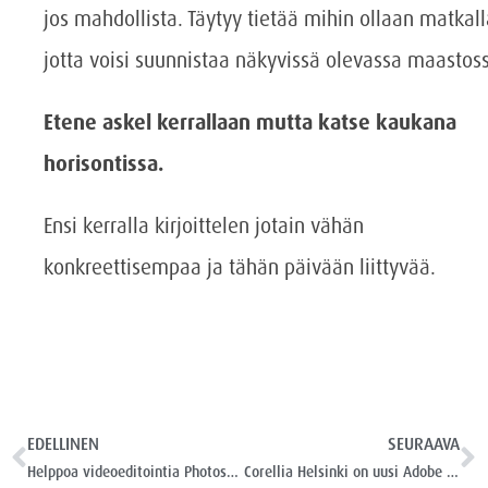
jos mahdollista. Täytyy tietää mihin ollaan matkall
jotta voisi suunnistaa näkyvissä olevassa maastos
Etene askel kerrallaan mutta katse kaukana
horisontissa.
Ensi kerralla kirjoittelen jotain vähän
konkreettisempaa ja tähän päivään liittyvää.
EDELLINEN
SEURAAVA
Helppoa videoeditointia Photoshopilla!
Corellia Helsinki on uusi Adobe Authorised Training Centre!