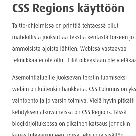
CSS Regions käyttöön
Taitto-ohjelmissa on printtiä tehtäessä ollut
mahdollista juoksuttaa tekstiä kentästä toiseen jo
ammoisista ajoista lähtien. Webissä vastaavaa
tekniikkaa ei ole ollut. Eikä oikeastaan ole vieläkä
Asemointialueille juoksevan tekstin tuomiseksi
webiin on kuitenkin hankkeita. CSS Columns on yks
vaihtoehto ja jo varsin toimiva. Vielä hyvin pitkälti
kehityksen alkuvaiheissa on CSS Regions. Tässä
blogikirjoituksessa on pikainen katsaus jonnekin
kauas tulevaisuuteen, jossa tekstin ja sisällön