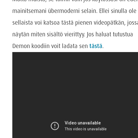
mainitsemani übermoderni selain. Ellei sinulla ole
sellaista voi katsoa tästä pienen videopätkän, joss
näytän miten sisältö vierittyy. Jos haluat tutustua
Demon koodiin voit ladata sen
tästä
.