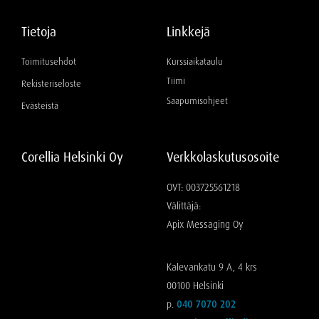
Tietoja
Linkkejä
Toimitusehdot
Kurssiaikataulu
Tiimi
Rekisteriseloste
Saapumisohjeet
Evästeistä
Corellia Helsinki Oy
Verkkolaskutusosoite
OVT: 003725561218
Välittäjä:
Apix Messaging Oy
Kalevankatu 9 A, 4 krs
00100 Helsinki
p.
040 7070 202