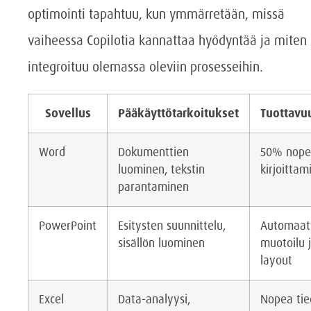
optimointi tapahtuu, kun ymmärretään, missä
vaiheessa Copilotia kannattaa hyödyntää ja miten
integroituu olemassa oleviin prosesseihin.
Sovellus
Pääkäyttötarkoitukset
Tuottavu
Word
Dokumenttien
50% nope
luominen, tekstin
kirjoittam
parantaminen
PowerPoint
Esitysten suunnittelu,
Automaat
sisällön luominen
muotoilu 
layout
Excel
Data-analyysi,
Nopea ti