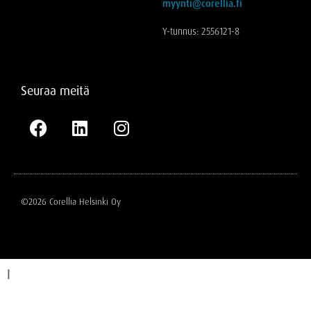
myynti@corellia.fi
Y-tunnus: 2556121-8
Seuraa meitä
©2026 Corellia Helsinki Oy
I