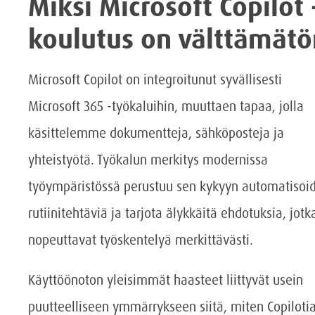
Miksi Microsoft Copilot 
koulutus on välttämätö
Microsoft Copilot on integroitunut syvällisesti
Microsoft 365 -työkaluihin, muuttaen tapaa, jolla
käsittelemme dokumentteja, sähköposteja ja
yhteistyötä. Työkalun merkitys modernissa
työympäristössä perustuu sen kykyyn automatisoi
rutiinitehtäviä ja tarjota älykkäitä ehdotuksia, jotk
nopeuttavat työskentelyä merkittävästi.
Käyttöönoton yleisimmät haasteet liittyvät usein
puutteelliseen ymmärrykseen siitä, miten Copiloti