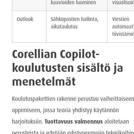
kaavioiden luominen
visualisoin
Outlook
Sähköpostien hallinta,
Viestien
aikataulutus
automaat
tiivistämi
Corellian Copilot-
koulutusten sisältö ja
menetelmät
Koulutuspakettien rakenne perustuu vaiheittaisee
oppimiseen, jossa teoria yhdistyy käytännön
harjoituksiin.
Tuottavuus valmennus
aloitetaan
perusteista ja edetään edistyneempiin tekniikoihin