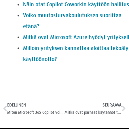
Näin otat Copilot Coworkin käyttöön hallitus
Voiko muutosturvakoulutuksen suorittaa
etänä?
Mitkä ovat Microsoft Azure hyödyt yrityksel
Milloin yrityksen kannattaa aloittaa tekoäl
käyttöönotto?
EDELLINEN
SEURAAVA
Miten Microsoft 365 Copilot voi parantaa tiimityötä ja yhteistyötä organisaatiossasi?
Mitkä ovat parhaat käytännöt tekoälyn implementointiin?