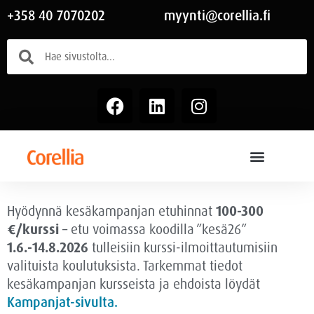
+358 40 7070202
myynti@corellia.fi
Hyödynnä kesäkampanjan etuhinnat
100-300
€/kurssi
– etu voimassa
koodilla ”kesä26”
1.6.-14.8.2026
tulleisiin kurssi-ilmoittautumisiin
valituista koulutuksista. Tarkemmat tiedot
kesäkampanjan kursseista ja ehdoista löydät
Kampanjat-sivulta.