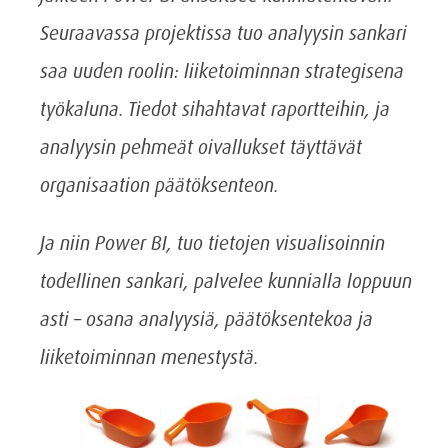
Seuraavassa projektissa tuo analyysin sankari
saa uuden roolin: liiketoiminnan strategisena
työkaluna. Tiedot sihahtavat raportteihin, ja
analyysin pehmeät oivallukset täyttävät
organisaation päätöksenteon.
Ja niin Power BI, tuo tietojen visualisoinnin
todellinen sankari, palvelee kunnialla loppuun
asti – osana analyysiä, päätöksentekoa ja
liiketoiminnan menestystä.