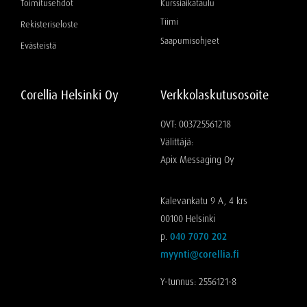
Toimitusehdot
Kurssiaikataulu
Tiimi
Rekisteriseloste
Saapumisohjeet
Evästeistä
Corellia Helsinki Oy
Verkkolaskutusosoite
OVT: 003725561218
Välittäjä:
Apix Messaging Oy
Kalevankatu 9 A, 4 krs
00100 Helsinki
p.
040 7070 202
myynti@corellia.fi
Y-tunnus: 2556121-8