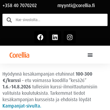
+358 40 7070202
myynti@corellia.fi
Hyödynnä kesäkampanjan etuhinnat
100-300
€/kurssi
– etu voimassa
koodilla ”kesä26”
1.6.-14.8.2026
tulleisiin kurssi-ilmoittautumisiin
valituista koulutuksista. Tarkemmat tiedot
kesäkampanjan kursseista ja ehdoista löydät
Kampanjat-sivulta.