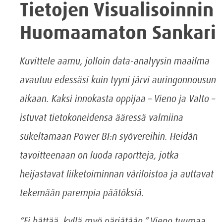
Tietojen Visualisoinnin
Huomaamaton Sankari
Kuvittele aamu, jolloin data-analyysin maailma
avautuu edessäsi kuin tyyni järvi auringonnousun
aikaan. Kaksi innokasta oppijaa – Vieno ja Valto –
istuvat tietokoneidensa ääressä valmiina
sukeltamaan Power BI:n syövereihin. Heidän
tavoitteenaan on luoda raportteja, jotka
heijastavat liiketoiminnan väriloistoa ja auttavat
tekemään parempia päätöksiä.
“Ei hättää, kyllä myö pärjätään,” Vieno tuumaa,