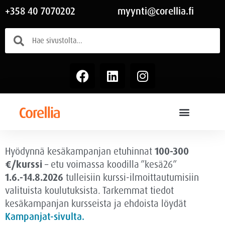
+358 40 7070202
myynti@corellia.fi
Hyödynnä kesäkampanjan etuhinnat
100-300
€/kurssi
– etu voimassa
koodilla ”kesä26”
1.6.-14.8.2026
tulleisiin kurssi-ilmoittautumisiin
valituista koulutuksista. Tarkemmat tiedot
kesäkampanjan kursseista ja ehdoista löydät
Kampanjat-sivulta.