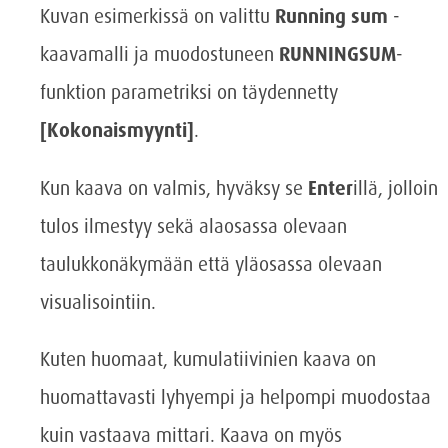
Kuvan esimerkissä on valittu
Running sum
-
kaavamalli ja muodostuneen
RUNNINGSUM
-
funktion parametriksi on täydennetty
[Kokonaismyynti]
.
Kun kaava on valmis, hyväksy se
Enter
illä, jolloin
tulos ilmestyy sekä alaosassa olevaan
taulukkonäkymään että yläosassa olevaan
visualisointiin.
Kuten huomaat, kumulatiivinien kaava on
huomattavasti lyhyempi ja helpompi muodostaa
kuin vastaava mittari. Kaava on myös