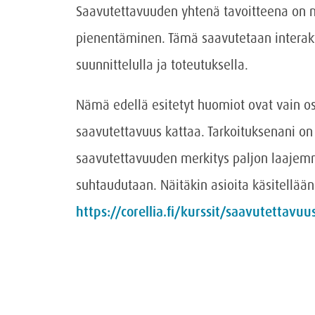
Saavutettavuuden yhtenä tavoitteena on my
pienentäminen. Tämä saavutetaan interakti
suunnittelulla ja toteutuksella.
Nämä edellä esitetyt huomiot ovat vain o
saavutettavuus kattaa. Tarkoituksenani 
saavutettavuuden merkitys paljon laajemmi
suhtaudutaan. Näitäkin asioita käsitellää
https://corellia.fi/kurssit/saavutettavuu