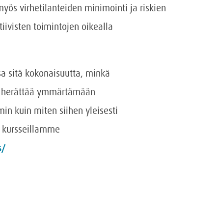
ös virhetilanteiden minimointi ja riskien
ivisten toimintojen oikealla
sa sitä kokonaisuutta, minkä
on herättää ymmärtämään
n kuin miten siihen yleisesti
n kursseillamme
s/