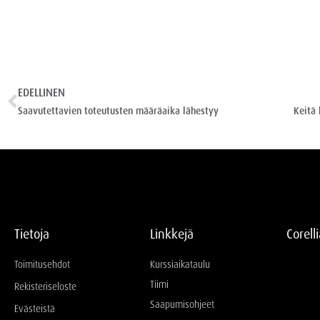
EDELLINEN
Saavutettavien toteutusten määräaika lähestyy
Keitä 
Tietoja
Linkkejä
Corell
Toimitusehdot
Kurssiaikataulu
Tiimi
Rekisteriseloste
Saapumisohjeet
Evästeistä