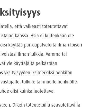
ksityisyys
tella, että vaikeasti toteutettavat
ustajan kanssa. Asia ei kuitenkaan ole
 voisi käyttää pankkipalveluita ilman toisen
aivoistasi ilman tulkkia. Vamma tai
vät vie käyttäjältä pelkästään
 yksityisyyden. Esimerkiksi henkilön
ustajalle, tulkille tai muulle henkilölle
suhde olisi kuinka luotettava.
yteen. Oikein toteutetuilla saavutettavilla