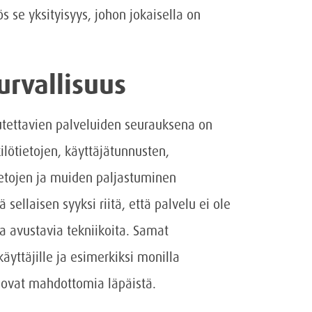
s se yksityisyys, johon jokaisella on
urvallisuus
utettavien palveluiden seurauksena on
lötietojen, käyttäjätunnusten,
tietojen ja muiden paljastuminen
ä sellaisen syyksi riitä, että palvelu ei ole
ia avustavia tekniikoita. Samat
käyttäjille ja esimerkiksi monilla
t ovat mahdottomia läpäistä.