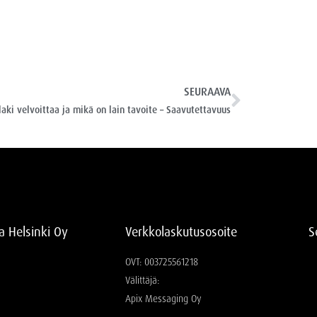
SEURAAVA
laki velvoittaa ja mikä on lain tavoite – Saavutettavuus
ia Helsinki Oy
Verkkolaskutusosoite
S
OVT: 003725561218
Välittäjä:
Apix Messaging Oy