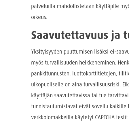
palveluilla mahdollistetaan käyttäjille myö
oikeus.
Saavutettavuus ja t
Yksityisyyden puuttumisen lisäksi ei-saav
myös turvallisuuden heikkeneminen. Henki
pankkitunnusten, luottokorttitietojen, tili
ulkopuoliselle on aina turvallisuusriski. Eik
käyttäjän saavutettavissa tai tue tarvittav
tunnistautumistavat eivät sovellu kaikille 
verkkolomakkeilla käytetyt CAPTCHA testi