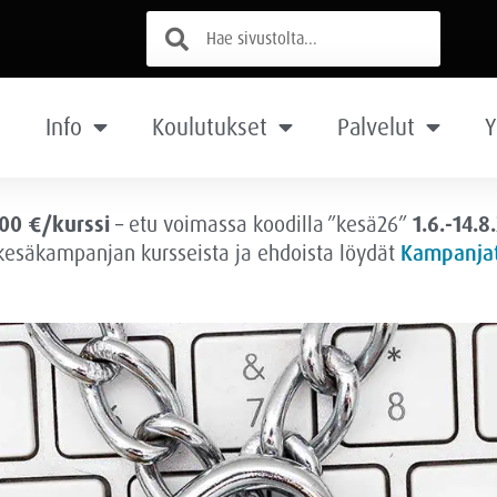
Info
Koulutukset
Palvelut
Y
00 €/kurssi
– etu voimassa
koodilla ”kesä26”
1.6.-14.8
 kesäkampanjan kursseista ja ehdoista löydät
Kampanjat