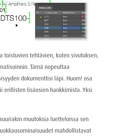
 toistuvien tehtävien, kuten sivutuksen,
matisoinnin. Tämä nopeuttaa
äisyyden dokumenttisi läpi. Huom! osa
erillisten lisäosien hankkimista. Yksi
suuriakin muutoksia luetteloissa sen
muokkausominaisuudet mahdollistavat