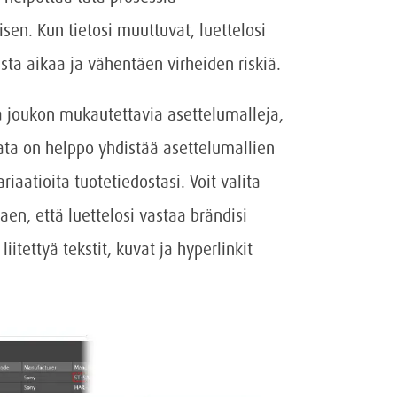
sen. Kun tietosi muuttuvat, luettelosi
sta aikaa ja vähentäen virheiden riskiä.
a joukon mukautettavia asettelumalleja,
Data on helppo yhdistää asettelumallien
riaatioita tuotetiedostasi. Voit valita
taen, että luettelosi vastaa brändisi
iitettyä tekstit, kuvat ja hyperlinkit