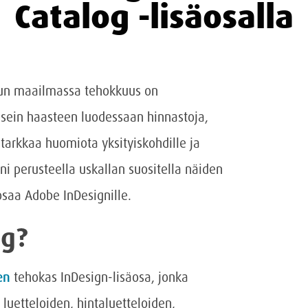
Catalog -lisäosalla
sun maailmassa tehokkuus on
usein haasteen luodessaan hinnastoja,
t tarkkaa huomiota yksityiskohdille ja
i perusteella uskallan suositella näiden
osaa Adobe InDesignille.
og?
en
tehokas InDesign-lisäosa, jonka
 luetteloiden, hintaluetteloiden,