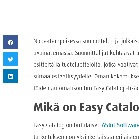
Nopeatempoisessa suunnittelun ja julkai
avainasemassa. Suunnittelijat kohtaavat 
esitteitä ja tuoteluetteloita, jotka vaativa
silmää esteettisyydelle. Oman kokemuksen
töiden automatisointiin Easy Catalog -lisä
Mikä on Easy Catal
Easy Catalog on brittiläisen
65bit Softwar
tarkoituksena on yksinkertaistaa erilaisten