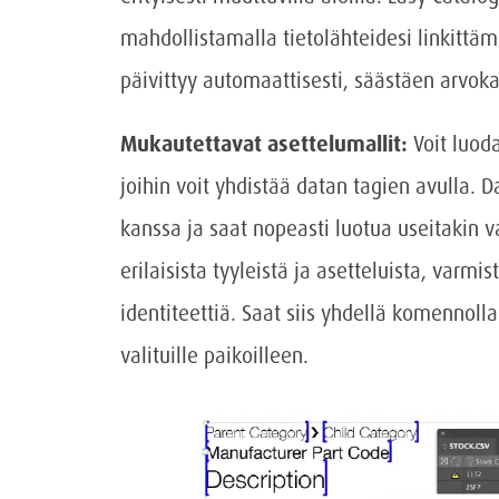
mahdollistamalla tietolähteidesi linkittämi
päivittyy automaattisesti, säästäen arvoka
Mukautettavat asettelumallit:
Voit luod
joihin voit yhdistää datan tagien avulla. 
kanssa ja saat nopeasti luotua useitakin va
erilaisista tyyleistä ja asetteluista, varmis
identiteettiä. Saat siis yhdellä komennolla l
valituille paikoilleen.