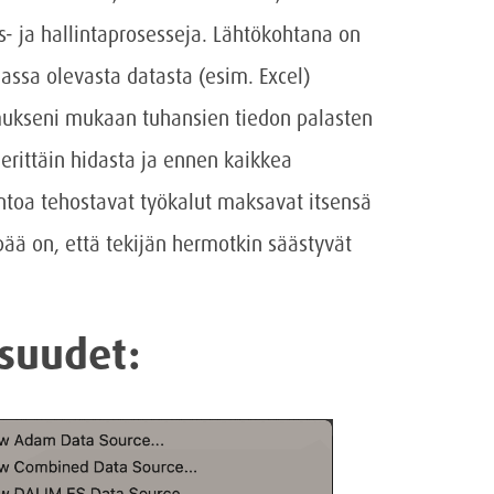
- ja hallintaprosesseja. Lähtökohtana on
nnassa olevasta datasta (esim. Excel)
mukseni mukaan tuhansien tiedon palasten
erittäin hidasta ja ennen kaikkea
tantoa tehostavat työkalut maksavat itsensä
pää on, että tekijän hermotkin säästyvät
suudet: