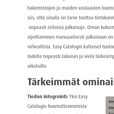
hakemistojen ja muiden vastaavien luomis
siis, että sinulla on tarve tuottaa tietoka
nopeasti erilaisia julkaisuja. Oman koke
sijoittaminen manuaalisesti julkaisuun on 
virhealtista. Easy Catalogin kaltaiset tuo
todella nopeasti takaisin ja vielä tärkeäm
aikalailla.
Tärkeimmät ominai
Tiedon integrointi:
Yksi Easy
Catalogin huomattavimmista