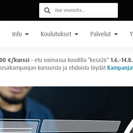
Info
Koulutukset
Palvelut
Y
00 €/kurssi
– etu voimassa
koodilla ”kesä26”
1.6.-14.8
 kesäkampanjan kursseista ja ehdoista löydät
Kampanjat