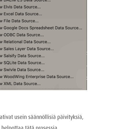
ativat usein säännöllisiä päivityksiä,
g helpottaa tätä prosessia