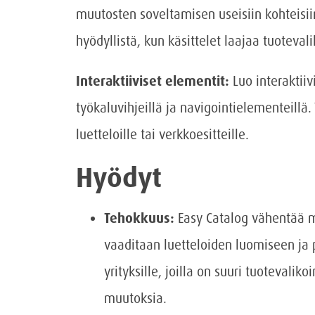
muutosten soveltamisen useisiin kohteisii
hyödyllistä, kun käsittelet laajaa tuoteval
Interaktiiviset elementit:
Luo interaktiivi
työkaluvihjeillä ja navigointielementeillä.
luetteloille tai verkkoesitteille.
Hyödyt
Tehokkuus:
Easy Catalog vähentää me
vaaditaan luetteloiden luomiseen ja 
yrityksille, joilla on suuri tuotevaliko
muutoksia.