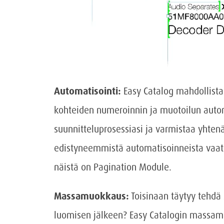
Automatisointi:
Easy Catalog mahdollistaa
kohteiden numeroinnin ja muotoilun auto
suunnitteluprosessiasi ja varmistaa yhten
edistyneemmistä automatisoinneista vaatii 
näistä on Pagination Module.
Massamuokkaus:
Toisinaan täytyy tehdä 
luomisen jälkeen? Easy Catalogin massa